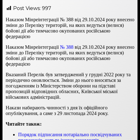
Post Views:
997
Наказом Мінреінтеграції № 388 від 29.10.2024 року внесено
зміни до Переліку територій, на яких ведуться (велися)
бойові дії або тимчасово окупованих російською
федерацією
Наказом Мінреінтеграції
№ 388
від 29.10.2024 року внесено
зміни до Переліку територій, на яких ведуться (велися)
бойові дії або тимчасово окупованих російською
федерацією
Вказаний Перелік був затверджений у грудні 2022 року та
періодично оновлюється. Зміни до нього вносяться за
погодженням із Міністерством оборони на підставі
пропозицій відповідних обласних, Київської міської
військових адміністрацій.
Накази набирають чинності з дня їх офіційного
опублікування, а саме з 29 листопада 2024 року.
Читайте також:
Порядок підписання нотаріально посвідчуваних