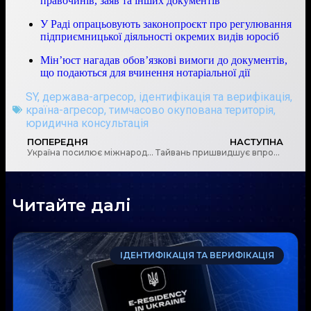
правочинів, заяв та інших документів
У Раді опрацьовують законопроєкт про регулювання
підприємницької діяльності окремих видів юросіб
Мін’юст нагадав обов’язкові вимоги до документів,
що подаються для вчинення нотаріальної дії
SY
,
держава-агресор
,
ідентифікація та верифікація
,
країна-агресор
,
тимчасово окупована територія
,
юридична консультація
ПОПЕРЕДНЯ
НАСТУПНА
Україна посилює міжнародну співпрацю для боротьби з фінансовими злочинами
Тайвань пришвидшує впровадження AML правил для крипто бірж: нові виклики та штрафи
Читайте далі
ІДЕНТИФІКАЦІЯ ТА ВЕРИФІКАЦІЯ