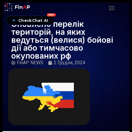
NEW
✦
CheckChat AI
Оновлено перелік
територій, на яких
ведуться (велися) бойові
дії або тимчасово
окупованих рф
FinAP NEWS
2 Грудня, 2024