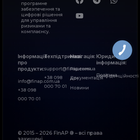
програмне
забезпечення та
цифрові рішення
для управління
ризиками та
комплаєнсу.
Інформація
Техпідтримка:
Навігація:
Юридична
про
інформація:
продукти:
support@finap.com.ua
Рішення
Політика
конфіденційності
+38 098
Документація
АРІ
info@finap.com.ua
000 70 01
Новини
+38 098
000 70 01
© 2015 – 2026 FinAP ® – всі права
захищені