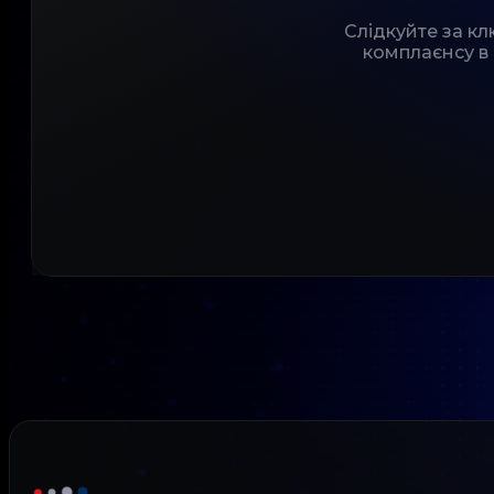
Слідкуйте за к
комплаєнсу в