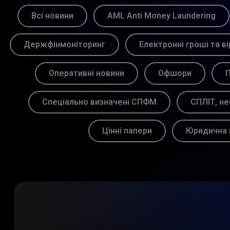
Всі новини
AML Anti Money Laundering
Держфінмоніторинг
Електронні гроші та ві
Оперативні новини
Офшори
П
Спеціально визначені СПФМ
СПЛІТ, не
Цінні папери
Юридична 