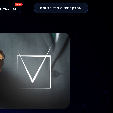
NEW
Контакт з експертом
kChat AI