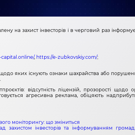
лену на захист інвесторів і в черговий раз інформу
capital.online/
,
https://e-zubkovskiy.com/
;
, щодо яких існують ознаки шахрайства або порушен
.
роєктів: відсутність ліцензій, прозорості щодо 
товується агресивна реклама, обіцяють надприбу
го моніторингу: що зміниться
захистом інвесторів та інформуванням громадсь