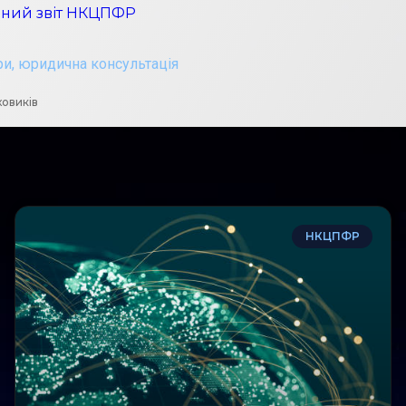
ічний звіт НКЦПФР
ри
,
юридична консультація
ховиків
НКЦПФР