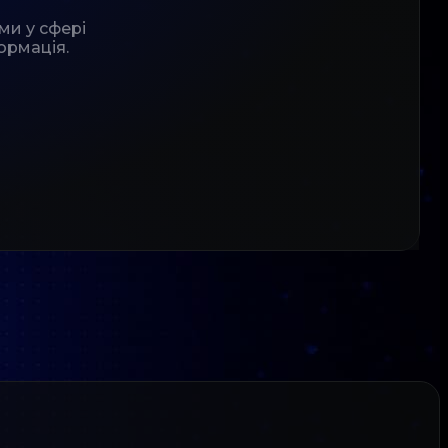
ми у сфері
ормація.