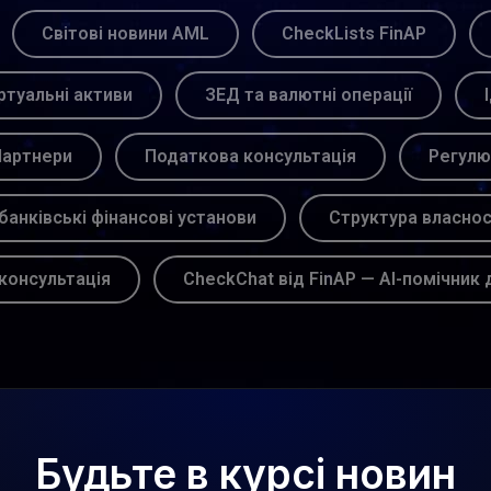
Світові новини AML
CheckLists FinAP
ртуальні активи
ЗЕД та валютні операції
артнери
Податкова консультація
Регулю
банківські фінансові установи
Структура власнос
консультація
CheckChat від FinAP — AI-помічник 
Будьте в курсі новин