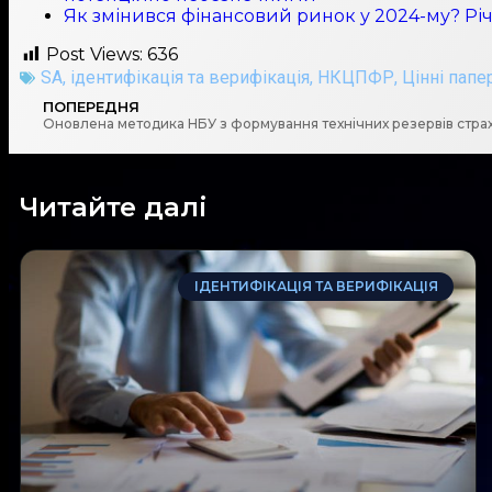
Як змінився фінансовий ринок у 2024-му? Р
Post Views:
636
SA
,
ідентифікація та верифікація
,
НКЦПФР
,
Цінні папе
ПОПЕРЕДНЯ
Оновлена методика НБУ з формування технічних резервів стра
Читайте далі
ІДЕНТИФІКАЦІЯ ТА ВЕРИФІКАЦІЯ