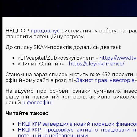
НКЦПФР
продовжує
систематичну роботу, направ
становити потенційну загрозу.
До списку SKAM-проєктів додались два такі:
«LTVcapital/Zubkovskyi Evhen» –
https://www.ltv-
«Пилип Олійник» –
https://oleynik.finance/
.
Станом на зараз список містить вже 452 проєкти
офіційному сайті в розділі «
Захист прав інвесторів
»
Нагадуємо про основні ознаки сумнівних інвестп
відсутній належний контроль, активно викорис
нашій
інфографіці
.
Читайте також:
НКЦПФР затвердила новий порядок фінансово
НКЦПФР продовжує активно працювати над 
потенційно небезпечними