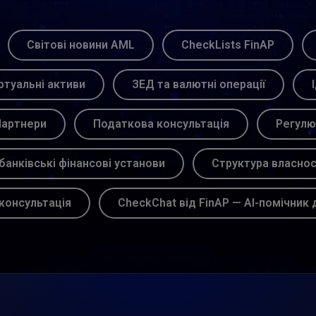
Світові новини AML
CheckLists FinAP
ртуальні активи
ЗЕД та валютні операції
артнери
Податкова консультація
Регулю
банківські фінансові установи
Структура власнос
консультація
CheckChat від FinAP — AI-помічник 