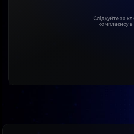
Слідкуйте за к
комплаєнсу в