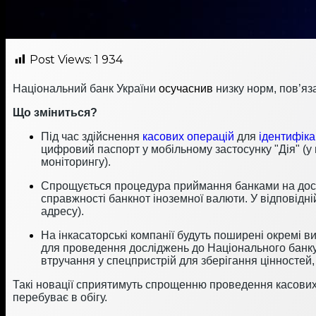
Post Views:
1 934
Національний банк України
осучаснив
низку норм, пов’яз
Що зміниться?
Під час здійснення
касових операцій
для
ідентифікац
цифровий паспорт у мобільному застосунку "Дія" (
моніторингу).
Спрощується процедура приймання банками на дослі
справжності банкнот іноземної валюти. У відповідні
адресу).
На інкасаторські компанії будуть поширені окремі в
для проведення досліджень до Національного банку
втручання у спецпристрій для зберігання цінностей
Такі новації сприятимуть спрощенню проведення касових о
перебуває в обігу.