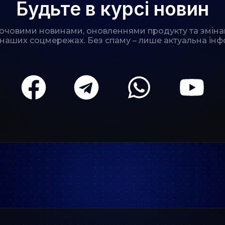
Будьте в курсі новин
лючовими новинами, оновленнями продукту та зміна
 наших соцмережах. Без спаму – лише актуальна інф