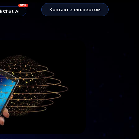
NEW
Контакт з експертом
kChat AI