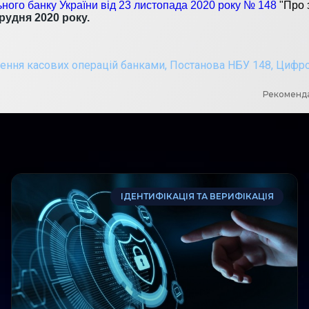
ного банку України від 23 листопада 2020 року № 148
"Про 
рудня 2020 року.
дення касових операцій банками
,
Постанова НБУ 148
,
Цифро
Рекоменда
ІДЕНТИФІКАЦІЯ ТА ВЕРИФІКАЦІЯ