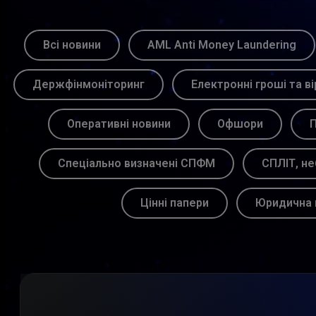
Всі новини
AML Anti Money Laundering
Держфінмоніторинг
Електронні гроші та ві
Оперативні новини
Офшори
П
Спеціально визначені СПФМ
СПЛІТ, не
Цінні папери
Юридична 