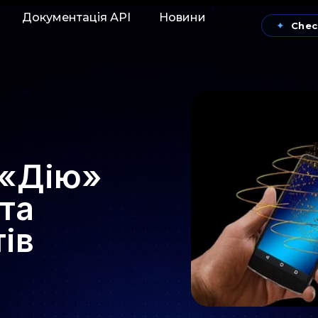
Документація АРІ
Новини
✦
Chec
 «Дію»
 та
тів