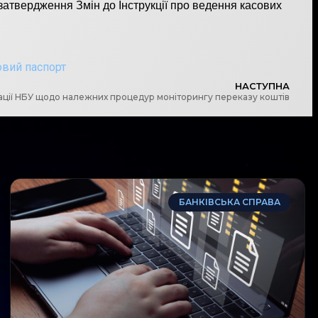
затвердження Змін до Інструкції про ведення касових
вий паспорт
НАСТУПНА
ції НБУ щодо належних процедур моніторингу переказу коштів
БАНКІВСЬКА СПРАВА