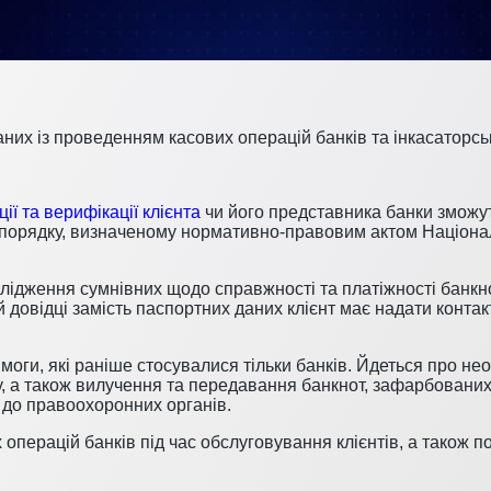
аних із проведенням касових операцій банків та інкасаторсь
ії та верифікації клієнта
чи його представника банки зможу
у порядку, визначеному нормативно-правовим актом Націона
дження сумнівних щодо справжності та платіжності банкно
й довідці замість паспортних даних клієнт має надати конт
имоги, які раніше стосувалися тільки банків. Йдеться про н
, а також вилучення та передавання банкнот, зафарбовани
, до правоохоронних органів.
перацій банків під час обслуговування клієнтів, а також п