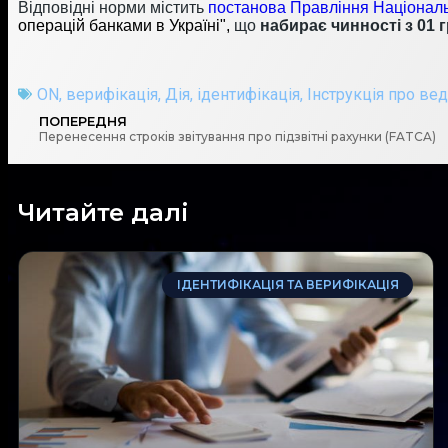
Відповідні норми містить
постанова Правління Національ
операцій банками в Україні"
,
що
набирає чинності з 01 г
ON
,
верифікація
,
Дія
,
ідентифікація
,
Інструкція про ве
ПОПЕРЕДНЯ
Перенесення строків звітування про підзвітні рахунки (FATCA)
Читайте далі
ІДЕНТИФІКАЦІЯ ТА ВЕРИФІКАЦІЯ