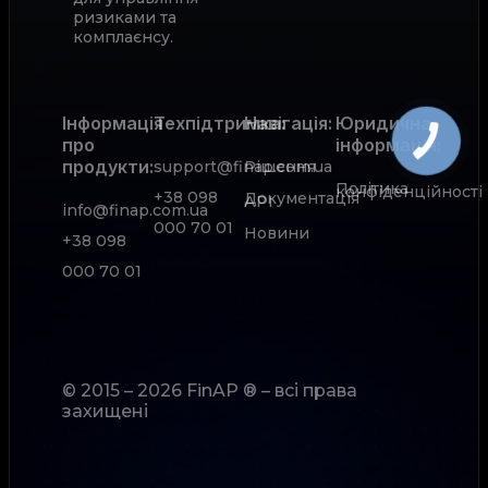
ризиками та
комплаєнсу.
Інформація
Техпідтримка:
Навігація:
Юридична
про
інформація:
продукти:
support@finap.com.ua
Рішення
Політика
конфіденційності
+38 098
Документація
АРІ
info@finap.com.ua
000 70 01
Новини
+38 098
000 70 01
© 2015 – 2026 FinAP ® – всі права
захищені