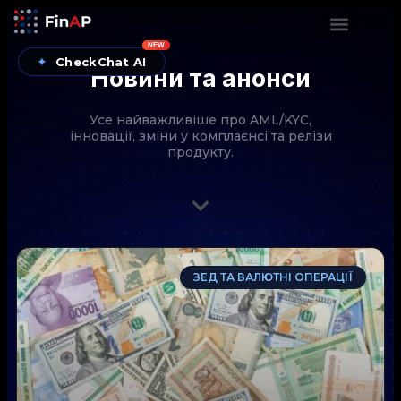
NEW
✦
CheckChat AI
Новини та анонси
Усе найважливіше про AML/KYC,
інновації, зміни у комплаєнсі та релізи
продукту.
CheckChat від FinAP — AI-помічник для перевірок
ЗЕД ТА ВАЛЮТНІ ОПЕРАЦІЇ