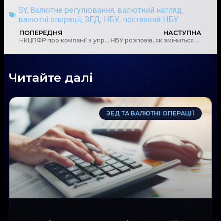
SY
,
Валютне регулювання
,
валютний нагляд
,
валютні операції
,
ЗЕД
,
НБУ
,
постанова НБУ
ПОПЕРЕДНЯ
НАСТУПНА
НКЦПФР про компанії з управління активами
НБУ розповів, як зміниться регулювання діяльності небанків у 2024 році
Читайте далі
ЗЕД ТА ВАЛЮТНІ ОПЕРАЦІЇ