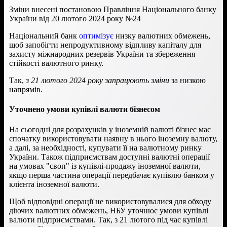
Зміни внесені постановою Правління Національного банку
України від 20 лютого 2024 року №24
Національний банк
оптимізує
низку валютних обмежень,
щоб запобігти непродуктивному відпливу капіталу для
захисту міжнародних резервів України та збереження
стійкості валютного ринку.
Так,
з 21 лютого 2024 року запрацюють зміни
за низкою
напрямів.
Уточнено умови купівлі валюти бізнесом
На сьогодні для розрахунків у іноземній валюті бізнес має
спочатку використовувати наявну в нього іноземну валюту,
а далі, за необхідності, купувати її на валютному ринку
України. Також підприємствам доступні валютні операції
на умовах "своп" із купівлі-продажу іноземної валюти,
якщо перша частина операції передбачає купівлю банком у
клієнта іноземної валюти.
Щоб відповідні операції не використовувалися для обходу
діючих валютних обмежень, НБУ уточнює умови купівлі
валюти підприємствами. Так, з 21 лютого під час купівлі