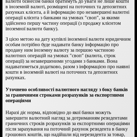
валюти бізнесом банки братимуть до уваги не лише кошти
в іноземній валюті, розміщені на поточних та депозитних
рахунках клієнта, а й інформацію про незавершені валютні
операції клієнта з банками на умовах "своп", за якими
здійснено першу частину операції (з продажу клієнтом
іноземної валюти банку).
З цією метою на дату купівлі іноземної валюти юридичним
особам потрібно буде надавати банку інформацію про
продану ним іноземну валюту за першою частиною
валютних операцій на умовах "своп" (валюта, строк
операції) за незавершеними угодами з банками. Вона
надаватиметься додатково, разом з інформацією про наявні
кошти в іноземній валюті на поточних та депозитних
рахунках.
Уточнено особливості валютного нагляду з боку банків
за граничними строками розрахунків за експортними
операціями
Наразі діє норма, відповідно до якої банки можуть
завершити валютний нагляд за дотриманням резидентами
граничних строків розрахунків за експортними операціями
після зарахування на поточний рахунок резидента в банку
грошових коштів, що надійшли від нерезидента за товар,