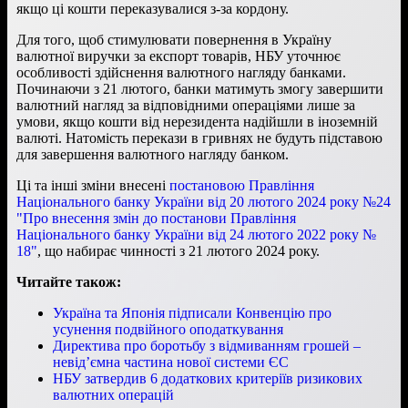
якщо ці кошти переказувалися з-за кордону.
Для того, щоб стимулювати повернення в Україну
валютної виручки за експорт товарів, НБУ уточнює
особливості здійснення валютного нагляду банками.
Починаючи з 21 лютого, банки матимуть змогу завершити
валютний нагляд за відповідними операціями лише за
умови, якщо кошти від нерезидента надійшли в іноземній
валюті. Натомість перекази в гривнях не будуть підставою
для завершення валютного нагляду банком.
Ці та інші зміни внесені
постановою Правління
Національного банку України від 20 лютого 2024 року №24
"Про внесення змін до постанови Правління
Національного банку України від 24 лютого 2022 року №
18"
, що набирає чинності з 21 лютого 2024 року.
Читайте також:
Україна та Японія підписали Конвенцію про
усунення подвійного оподаткування
Директива про боротьбу з відмиванням грошей –
невід’ємна частина нової системи ЄС
НБУ затвердив 6 додаткових критеріїв ризикових
валютних операцій