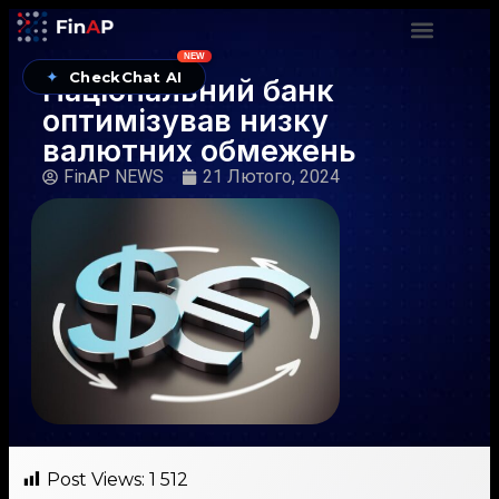
NEW
✦
CheckChat AI
Національний банк
оптимізував низку
валютних обмежень
FinAP NEWS
21 Лютого, 2024
Post Views:
1 512