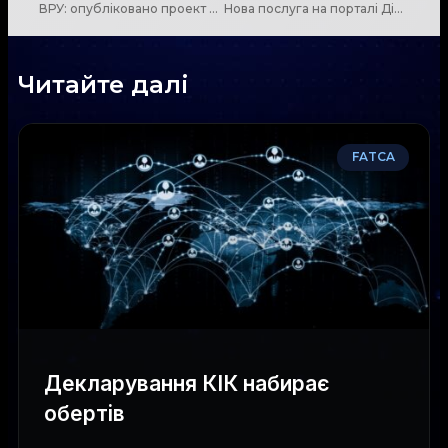
ВРУ: опубліковано проект Закону про статус держави-терориста та держави-спонсора
Нова послуга на порталі Дія: «Автоматична реєстрація ТОВ»
Читайте далі
FATCA
Декларування КІК набирає
обертів