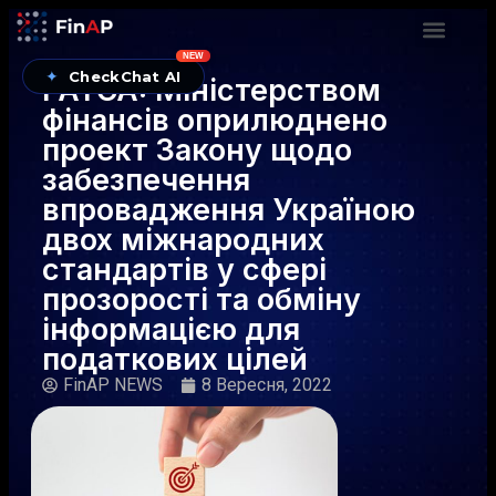
NEW
✦
CheckChat AI
FATCA: Міністерством
фінансів оприлюднено
проект Закону щодо
забезпечення
впровадження Україною
двох міжнародних
стандартів у сфері
прозорості та обміну
інформацією для
податкових цілей
FinAP NEWS
8 Вересня, 2022