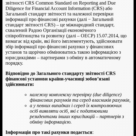
звітності CRS Common Standard on Reporting and Due
Diligence for Financial Account Information (CRS) або
Загальний стандарт звітності та належної перевірки
інформації про фінансові рахунки (далі − Загальний
стандарт звітності CRS) – це міжнародний стандарт,
схвалений Радою Організації економічного
співробітництва та розвитку (далі – ОЕСР) 15.07.2014, що
вимагає від країн, які його імплементують, здійснювати
збір інформації про фінансові рахунки у фінансових
установ та щорічно обмінюватись такою інформацією з
юрисдикціями – партнерами з обміну в автоматичному
порядку.
Відповідно до Загального стандарту звітності CRS
фінансові установи
країни-учасниці зобов’язані
здійснювати:
належну комплексну перевірку (due
diligence)
фінансових рахунків та серед власників рахунків,
а у певних випадках і серед їх контролюючих
осіб виявляти осіб, які є податковими
резидентами інших юрисдикцій – партнерів з
обміну інформацією.
Інформація про такі рахунки подається
: