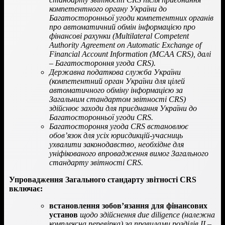
компетентного органу України до
Багатосторонньої угоди компетентних органів
про автоматичний обмін інформацією про
фінансові рахунки (Multilateral Competent
Authority Agreement on Automatic Exchange of
Financial Account Information (MCAA CRS), далі
– Багатостороння угода CRS).
Державна податкова служба України
(компетентний орган України для цілей
автоматичного обміну інформацією за
Загальним стандартом звітності CRS)
здійснює заходи для приєднання України до
Багатосторонньої угоди CRS.
Багатостороння угода CRS встановлює
обов’язок для усіх юрисдикцій-учасниць
ухвалити законодавство, необхідне для
уніфікованого впровадження вимог Загального
стандарту звітності CRS.
Упровадження Загального стандарту звітності CRS
включає:
встановлення зобов’язання для фінансових
установ
щодо здійснення due diligence (належна
комплексна перевірка) за правилами розділів ІІ –