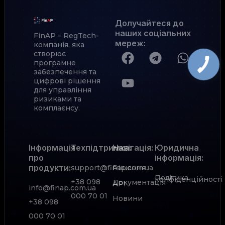
Долучайтеся до
наших соціальних
FinAP – RegTech-
мереж
:
компанія, яка
створює
програмне
забезпечення та
цифрові рішення
для управління
ризиками та
комплаєнсу.
Інформація
Техпідтримка:
Навігація:
Юридична
про
інформація:
продукти:
support@finap.com.ua
Рішення
Політика
конфіденційності
+38 098
Документація
АРІ
info@finap.com.ua
000 70 01
Новини
+38 098
000 70 01