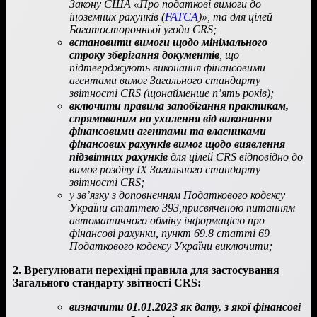
Закону США «Про податкові вимоги до
іноземних рахунків (
FATCA
)», та для цілей
Багатосторонньої угоди CRS;
встановити вимоги щодо мінімального
строку зберігання документів
, що
підтверджують виконання фінансовими
агентами вимог Загального стандарту
звітності CRS (щонайменше п’ять років);
включити правила запобігання практикам,
спрямованим на ухилення від виконання
фінансовими агентами та власниками
фінансових рахунків вимог щодо виявлення
підзвітних рахунків
для цілей CRS відповідно до
вимог розділу ІХ Загального стандарту
звітності CRS;
у зв’язку з доповненням Податкового кодексу
України статтею 393,присвяченою питанням
автоматичного обміну інформацією про
фінансові рахунки, пункт 69.8 статті 69
Податкового кодексу України виключити;
2.
Врегулювати перехідні правила для застосування
Загального стандарту звітності CRS:
визначити 01.01.2023 як дату, з якої фінансові