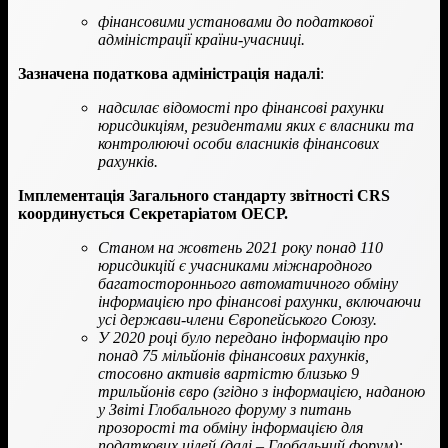
фінансовими установами до податкової
адміністрації країни-учасниці.
Зазначена податкова адміністрація надалі
:
надсилає відомості про фінансові рахунки
юрисдикціям, резидентами яких є власники та
контролюючі особи власників фінансових
рахунків.
Імплементація Загального стандарту звітності CRS
координується Секретаріатом ОЕСР.
Станом на жовтень 2021 року понад 110
юрисдикцій є учасниками міжнародного
багатостороннього автоматичного обміну
інформацією про фінансові рахунки, включаючи
усі держави-члени Європейського Союзу.
У 2020 році було передано інформацію про
понад 75 мільйонів фінансових рахунків,
стосовно активів вартістю близько 9
трильйонів євро (згідно з інформацією, наданою
у Звіті Глобального форуму з питань
прозорості та обміну інформацією для
податкових цілей (далі – Глобальний форум):