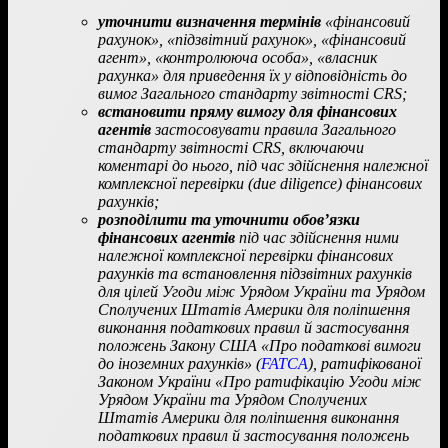
уточнити визначення термінів
«фінансовий
рахунок», «підзвітний рахунок», «фінансовий
агент», «контролююча особа», «власник
рахунка» для приведення їх у відповідність до
вимог Загального стандарту звітності CRS;
встановити пряму вимогу для фінансових
агентів
застосовувати правила Загального
стандарту звітності CRS, включаючи
коментарі до нього, під час здійснення належної
комплексної перевірки (due diligence) фінансових
рахунків;
розподілити та уточнити обов’язки
фінансових агентів
під час здійснення ними
належної комплексної перевірки фінансових
рахунків та встановлення підзвітних рахунків
для цілей Угоди між Урядом України та Урядом
Сполучених Штатів Америки для поліпшення
виконання податкових правил й застосування
положень Закону США «Про податкові вимоги
до іноземних рахунків» (
FATCA
), ратифікованої
Законом України «Про ратифікацію Угоди між
Урядом України та Урядом Сполучених
Штатів Америки для поліпшення виконання
податкових правил й застосування положень