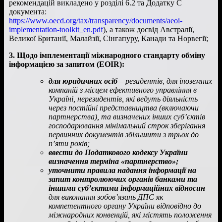
рекомендацій викладено у розділі 6.2 та Додатку С
документа:
https://www.oecd.org/tax/transparency/documents/aeoi-
implementation-toolkit_en.pdf
), а також досвід Австралії,
Великої Британії, Малайзії, Сінгапуру, Канади та Норвегії;
3. Щодо імплементації міжнародного стандарту обміну
інформацією за запитом (EOIR):
для юридичних осіб
– резидентів, для іноземних
компаній з місцем ефективного управління в
Україні, нерезидентів, які ведуть діяльність
через постійні представництва (включаючи
партнерства), та визначених інших суб’єктів
господарювання мінімальний строк зберігання
первинних документів збільшити з трьох до
п’яти років;
ввести до Податкового кодексу України
визначення терміна «партнерство»;
уточнити правила надання інформації на
запит контролюючих органів банками та
іншими суб’єктами інформаційних відносин
для виконання зобов’язань ДПС як
компетентного органу України відповідно до
міжнародних конвенцій, які містять положення