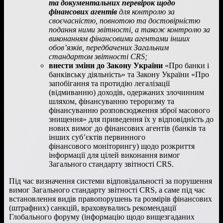
та документальних перевірок щодо
фінансових агентів
для контролю за
своєчасністю, повнотою та достовірністю
подання ними звітності, а також контролю за
виконанням фінансовими агентами інших
обов’язків, передбачених Загальним
стандартом звітності CRS;
внести зміни до Закону України
«Про банки і
банківську діяльність» та Закону України «Про
запобігання та протидію легалізації
(відмиванню) доходів, одержаних злочинним
шляхом, фінансуванню тероризму та
фінансуванню розповсюдження зброї масового
знищення» для приведення їх у відповідність до
нових вимог до фінансових агентів (банків та
інших суб’єктів первинного
фінансового моніторингу) щодо розкриття
інформації для цілей виконання вимог
Загального стандарту звітності CRS.
Під час визначення системи відповідальності за порушення
вимог Загального стандарту звітності CRS, а саме під час
встановлення видів правопорушень та розмірів фінансових
(штрафних) санкцій, враховувались рекомендації
Глобального форуму (інформацію щодо вищезгаданих