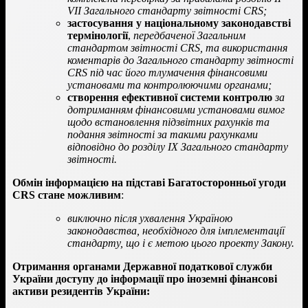
VII Загального стандарту звітності CRS;
застосування у національному законодавстві
термінології
,
передбаченої Загальним
стандартом звітності CRS, та використання
коментарів до Загального стандарту звітності
CRS під час його тлумачення фінансовими
установами та контролюючими органами;
створення ефективної системи контролю
за
дотриманням фінансовими установами вимог
щодо встановлення підзвітних рахунків та
подання звітності за такими рахунками
відповідно до розділу ІХ Загального стандарту
звітності.
Обмін інформацією на підставі Багатосторонньої угоди
CRS стане можливим
:
виключно після ухвалення Україною
законодавства, необхідного для імплементації
стандарту, що і є метою цього проекту Закону.
Отримання органами Державної податкової служби
України доступу до інформації про іноземні фінансові
активи резидентів України: