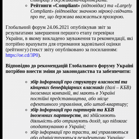
Рейтинги «Compliant»
(відповідає) та «Largely
Compliant» (відповідає значною мірою) свідчать
про те, що держава вважається прозорою.
Глобальний форум 24.06.2021 опублікував звіт за
результатами завершення першого етапу перевірки
України, в якому викладено зауваження та рекомендації, які
потрібно врахувати для отримання задовільної оцінки
(рейтингу) (текст звіту опубліковано за посиланням:
https://oe.cd/3P0
).
Відповідно до рекомендацій Глобального форуму Україні
потрібно внести зміни до законодавства та забезпечити:
збір інформації про структуру власності та
кінцевих бенефіціарних власникі
в (далі – КБВ)
іноземних компаній, які мають в Україні
постійні представництва, або місце
ефективного управління, або штаб-квартиру;
збір інформації про партнерів та КБВ
іноземних партнерств
, які здійснюють
діяльність або отримують дохід, що підлягає
оподаткуванню в Україні;
збір інформації про трасти, які управляються
або адмініструються резидентами України;