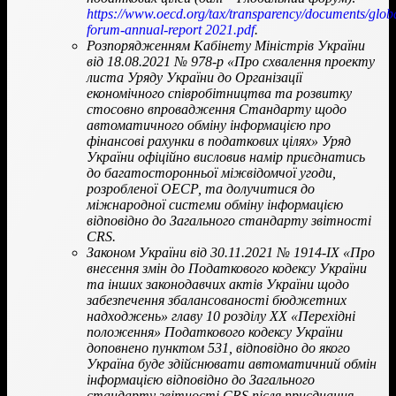
https://www.oecd.org/tax/transparency/documents/glob
forum-annual-report 2021.pdf
.
Розпорядженням Кабінету Міністрів України
від 18.08.2021 № 978-р «Про схвалення проекту
листа Уряду України до Організації
економічного співробітництва та розвитку
стосовно впровадження Стандарту щодо
автоматичного обміну інформацією про
фінансові рахунки в податкових цілях» Уряд
України офіційно висловив намір приєднатись
до багатосторонньої міжвідомчої угоди,
розробленої ОЕСР, та долучитися до
міжнародної системи обміну інформацією
відповідно до Загального стандарту звітності
CRS.
Законом України від 30.11.2021 № 1914-IX «Про
внесення змін до Податкового кодексу України
та інших законодавчих актів України щодо
забезпечення збалансованості бюджетних
надходжень» главу 10 розділу ХХ «Перехідні
положення» Податкового кодексу України
доповнено пунктом 531, відповідно до якого
Україна буде здійснювати автоматичний обмін
інформацією відповідно до Загального
стандарту звітності CRS після приєднання