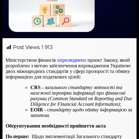
Post Views:
1 913
Міністерством фінансів
оприлюднено
проект Закону, який
розроблено з метою забезпечення впровадження Україною
двох міжнародних стандартів у сфері прозорості та обміну
інформацією для податкових цілей:
CRS
-
загального стандарту звітності та
належної перевірки інформації про фінансові
рахунки (Common Standard on Reporting and Due
Diligence for Financial Account Information);
EOIR
- с
тандарту щодо обміну інформацією за
запитом.
Обґрунтування необхідності прийняття акта
По-перше:
Щодо імплементації Загального стандарту