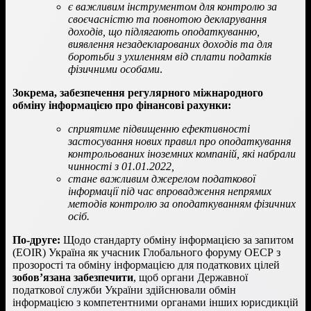
є важливим інструментом для контролю за
своєчасністю та повнотою декларування
доходів, що підлягають оподаткуванню,
виявлення незадекларованих доходів та для
боротьби з ухиленням від сплати податків
фізичними особами
.
Зокрема, забезпечення регулярного міжнародного
обміну інформацією про фінансові рахунки:
сприятиме підвищенню ефективності
застосування нових правил про оподаткування
контрольованих іноземних компаній, які набрали
чинності з 01.01.2022,
стане важливим джерелом податкової
інформації під час впровадження непрямих
методів контролю за оподаткуванням фізичних
осіб.
По-друге:
Щодо стандарту обміну інформацією за запитом
(EOIR) Україна як учасник Глобального форуму ОЕСР з
прозорості та обміну інформацією для податкових цілей
зобов’язана забезпечити
, щоб органи Державної
податкової служби України здійснювали обмін
інформацією з компетентними органами інших юрисдикцій