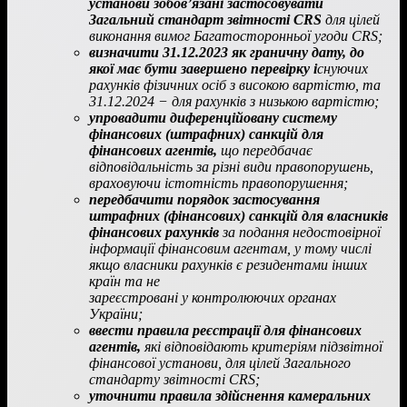
установи зобов’язані застосовувати
Загальний стандарт звітності CRS
для цілей
виконання вимог Багатосторонньої угоди CRS;
визначити 31.12.2023 як граничну дату, до
якої має бути завершено перевірку і
снуючих
рахунків фізичних осіб з високою вартістю, та
31.12.2024 − для рахунків з низькою вартістю;
упровадити диференційовану систему
фінансових (штрафних) санкцій для
фінансових агентів,
що передбачає
відповідальність за різні види правопорушень,
враховуючи істотність правопорушення;
передбачити порядок застосування
штрафних (фінансових) санкцій для власників
фінансових рахунків
за подання недостовірної
інформації фінансовим агентам, у тому числі
якщо власники рахунків є резидентами інших
країн та не
зареєстровані у контролюючих органах
України;
ввести правила реєстрації для фінансових
агентів,
які відповідають критеріям підзвітної
фінансової установи, для цілей Загального
стандарту звітності CRS;
уточнити правила здійснення камеральних