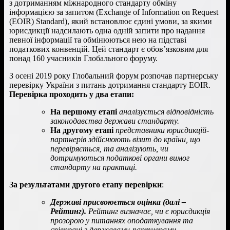
з дотриманням міжнародного стандарту обміну
інформацією за запитом (Exchange of Information on Request
(EOIR) Standard), який встановлює єдині умови, за якими
юрисдикції надсилають одна одній запити про надання
певної інформації та обмінюються нею на підставі
податкових конвенцій. Цей стандарт є обов’язковим для
понад 160 учасників Глобального форуму.
З осені 2019 року Глобальний форум розпочав партнерську
перевірку України з питань дотримання стандарту EOIR.
Перевірка проходить у два етапи:
На першому етапі
аналізується відповідність
законодавства держави стандарту.
На другому етапі
представники юрисдикцій-
партнерів здійснюють візит до країни, що
перевіряється, та аналізують, чи
дотримуються податкові органи вимог
стандарту на практиці.
За результатами другого етапу перевірки
:
Державі присвоюється оцінка (далі –
Рейтинг).
Рейтинг визначає, чи є юрисдикція
прозорою у питаннях оподаткування та
співпраці з державами-партнерами.