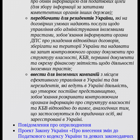
про обмін інформацією для податкових цілей
(для збору інформації за запитами
компетентних органів інших держав);
передбачити для резидентів України,
які на
договірних умовах надають послуги щодо
управління або адміністрування іноземними
трастами, зобов’язання інформувати органи
ДПС про укладення відповідних договорів,
зберігати на території України та надавати
на запит контролюючого органу документи про
структуру власності, КБВ, первинні документи
та окрему фінансову звітність щодо діяльності
іноземних трастів;
ввести для іноземних компаній
з місцем
ефективного управління в Україні та для
нерезидентів, які ведуть в Україні діяльність,
що утворює постійне представництво,
зобов’язання розкривати контролюючим
органам інформацію про структуру власності
та КБВ відповідно до вимог, аналогічних тим,
що застосовуються до юридичних осіб, які
зареєстровані в Україні.
Повідомлення про оприлюднення
Проект Закону України «Про внесення змін до
Податкового кодексу України та деяких законодавчих