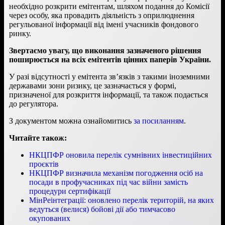
необхідно розкрити емітентам, шляхом подання до Комісії
через особу, яка провадить діяльність з оприлюднення
регульованої інформації від імені учасників фондового
ринку.
Звертаємо увагу, що виконання зазначеного рішення
поширюється на всіх емітентів цінних паперів України.
У разі відсутності у емітента зв’язків з такими іноземними
державами зони ризику, це зазначається у формі,
призначеної для розкриття інформації, та також подається
до регулятора.
З документом можна ознайомитись
за посиланням
.
Читайте також:
НКЦПФР оновила перелік сумнівних інвестиційних
проєктів
НКЦПФР визначила механізм погодження осіб на
посади в профучасниках під час війни замість
процедури сертифікації
МінРеінтеграції: оновлено перелік територій, на яких
ведуться (велися) бойові дії або тимчасово
окупованих