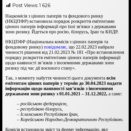
Post Views:
1 626
Нацкомісія з цінних паперів та фондового ринку
(НКЦПФР) встановила порядок розкриття емітентами
цінних паперів інформації про їхні зв'язки з державами
зони ризику. Йдеться про росію, білорусь, Іран та КНДР.
НКЦПФР (Національна комісія з цінних паперів та
фондовому ринку)
повідомляє,
що 22.02.2023 набрало
чинності рішення від 21.02.2023 № 181 «Про встановлення
порядку розкриття емітентами цінних паперів інформації
щодо наявності зв’язків з іноземними державами зони
ризику під час дії воєнного стану».
Так, з моменту набуття чинності цього документа
всім
емітентам цінних паперів у термін до 30.04.2023 надати
інформацію щодо наявності зав’язків з іноземними
державами зони ризику з 01.01.2021 – 31.12.2022,
а саме:
–
російською федерацією,
– республікою білорусь,
– Ісламською Республікою Іран,
– Корейською Народно-Демократичною Республікою.
Комісія встановила зміст та форму інформацію, яку