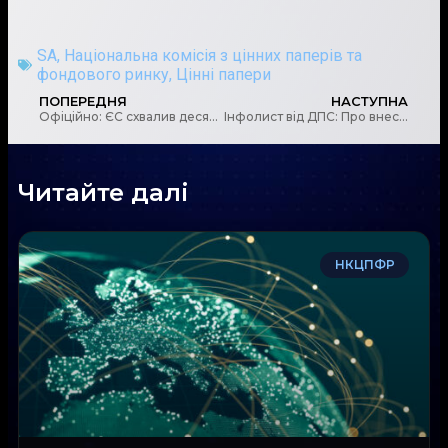
SA
,
Національна комісія з цінних паперів та
фондового ринку
,
Цінні папери
ПОПЕРЕДНЯ
НАСТУПНА
Офіційно: ЄС схвалив десятий пакет санкцій проти Росії
Інфолист від ДПС: Про внесення змін до Податкового кодексу України та інших законодавчих актів України щодо платіжних послуг
Читайте далі
НКЦПФР