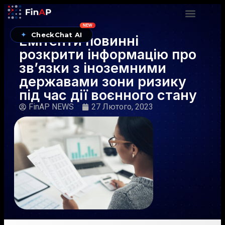
NEW
✦
CheckChat AI
Емітенти повинні
розкрити інформацію про
зв’язки з іноземними
державами зони ризику
під час дії воєнного стану
FinAP NEWS
27 Лютого, 2023