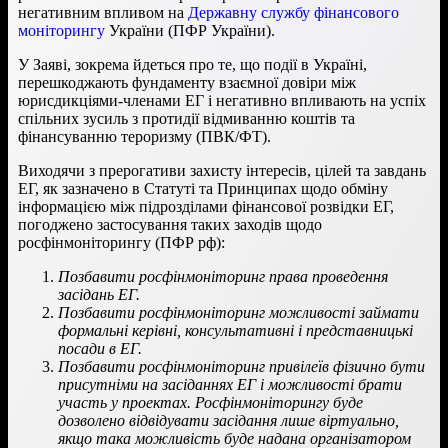
негативним впливом на
Державну службу фінансового
моніторингу
України (ПФР України).
У Заяві, зокрема йдеться про те, що події в Україні,
перешкоджають фундаменту взаємної довіри між
юрисдикціями-членами ЕГ і негативно впливають на успіх
спільних зусиль з протидії відмиванню коштів та
фінансуванню тероризму (ПВК/ФТ).
Виходячи з прерогативи захисту інтересів, цілей та завдань
ЕГ, як зазначено в Статуті та Принципах щодо обміну
інформацією між підрозділами фінансової розвідки ЕГ,
погоджено застосування таких заходів щодо
росфінмоніторингу (ПФР рф):
Позбавити росфінмоніторинг права проведення
засідань ЕГ.
Позбавити росфінмоніторинг можливості займати
формальні керівні, консультативні і представницькі
посади в ЕГ.
Позбавити росфінмоніторинг привілеїв фізично бути
присутніми на засіданнях ЕГ і можливості брати
участь у проектах. Росфінмоніторингу буде
дозволено відвідувати засідання лише віртуально,
якщо така можливість буде надана організатором