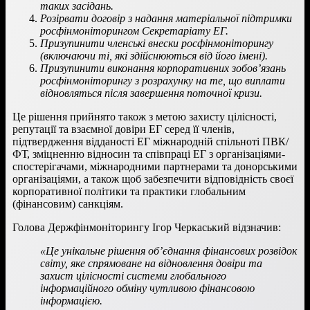
таких засідань.
Розірвати договір з надання матеріальної підтримки
росфінмоніторингом Секретаріату ЕГ.
Призупинити членські внески росфінмоніторингу
(включаючи ті, які здійснюються від його імені).
Призупинити виконання корпоративних зобов’язань
росфінмоніторингу з розрахунку на те, що виплати
відновляться після завершення поточної кризи.
Це рішення прийнято також з метою захисту цілісності,
репутації та взаємної довіри ЕГ серед її членів,
підтвердження відданості ЕГ міжнародній спільноті ПВК/
ФТ, зміцненню відносин та співпраці ЕГ з організаціями-
спостерігачами, міжнародними партнерами та донорськими
організаціями, а також щоб забезпечити відповідність своєї
корпоративної політики та практики глобальним
(фінансовим) санкціям.
Голова Держфінмоніторингу Ігор Черкаський відзначив:
«Це унікальне рішення об’єднання фінансових розвідок
світу, яке спрямоване на відновлення довіри та
захист цілісності системи глобального
інформаційного обміну чутливою фінансовою
інформацією.