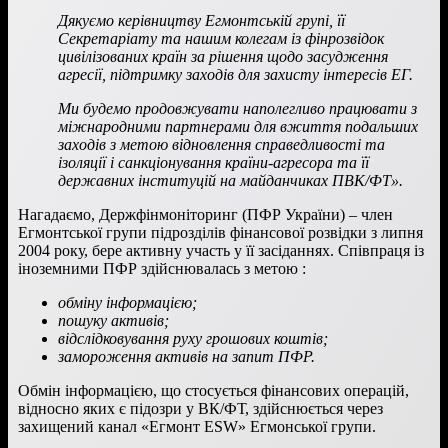
Дякуємо керівництву Егмонтській групі, її
Секретаріату та нашим колегам із фінрозвідок
цивілізованих країн за рішення щодо засудження
агресії, підтримку заходів для захисту інтересів ЕГ.
Ми будемо продовжувати наполегливо працювати з
міжнародними партнерами для вжиття подальших
заходів з метою відновлення справедливості та
ізоляції і санкціонування країни-агресора та її
державних інституцій на майданчиках ПВК/ФТ».
Нагадаємо, Держфінмоніторинг (ПФР України) – член
Егмонтської групи підрозділів фінансової розвідки з липня
2004 року, бере активну участь у її засіданнях. Співпраця із
іноземними ПФР здійснювалась з метою :
обміну інформацією;
пошуку активів;
відслідковування руху грошових коштів;
замороження активів на запит ПФР.
Обмін інформацією, що стосується фінансових операцій,
відносно яких є підозри у ВК/ФТ, здійснюється через
захищений канал «Егмонт ESW» Егмонської групи.