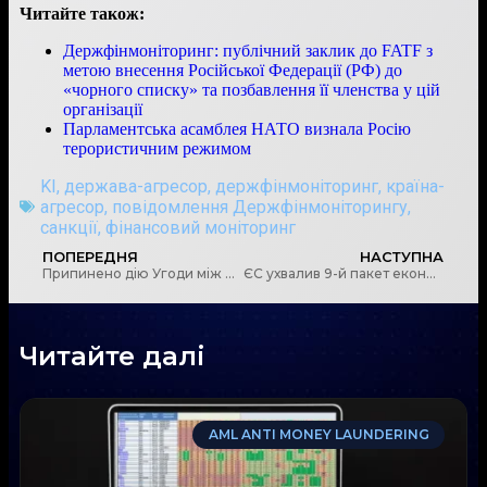
Читайте також:
Держфінмоніторинг: публічний заклик до FATF з
метою внесення Російської Федерації (РФ) до
«чорного списку» та позбавлення її членства у цій
організації
Парламентська асамблея НАТО визнала Росію
терористичним режимом
KI
,
держава-агресор
,
держфінмоніторинг
,
країна-
агресор
,
повідомлення Держфінмоніторингу
,
санкції
,
фінансовий моніторинг
ПОПЕРЕДНЯ
НАСТУПНА
Припинено дію Угоди між Урядами України і Білорусії про уникнення подвійного оподаткування
ЄС ухвалив 9-й пакет економічних та індивідуальних санкцій
Читайте далі
AML ANTI MONEY LAUNDERING