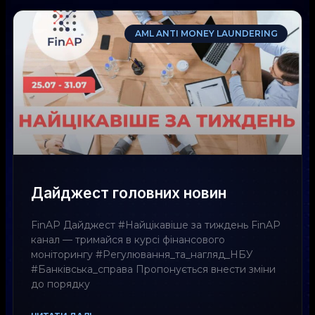
AML ANTI MONEY LAUNDERING
Дайджест головних новин
FinAP Дайджест #Найцікавіше за тиждень FinAP
канал — тримайся в курсі фінансового
моніторингу #Регулювання_та_нагляд_НБУ
#Банківська_справа Пропонується внести зміни
до порядку