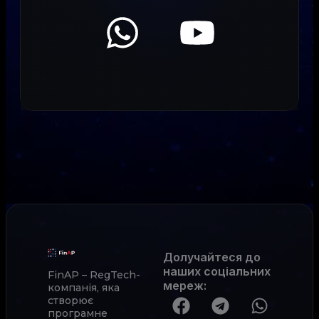
Долучайтеся до
наших соціальних
FinAP – RegTech-
мереж
:
компанія, яка
створює
програмне