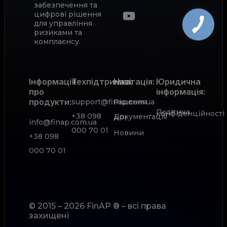
забезпечення та
цифрові рішення
для управління
ризиками та
комплаєнсу.
Інформація
Техпідтримка:
Навігація:
Юридична
про
інформація:
продукти:
support@finap.com.ua
Рішення
Політика
конфіденційності
+38 098
Документація
АРІ
info@finap.com.ua
000 70 01
Новини
+38 098
000 70 01
© 2015 – 2026 FinAP ® – всі права
захищені