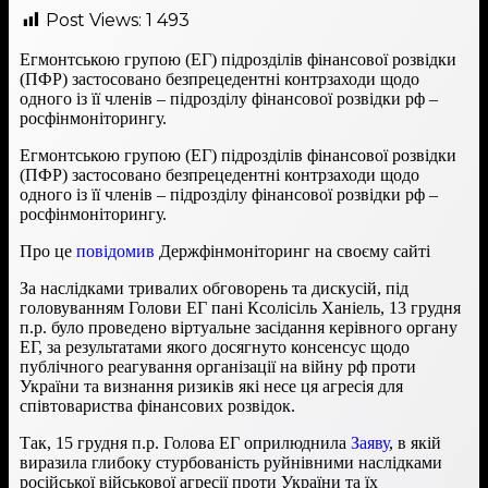
Post Views:
1 493
Егмонтською групою (ЕГ) підрозділів фінансової розвідки
(ПФР) застосовано безпрецедентні контрзаходи щодо
одного із її членів – підрозділу фінансової розвідки рф –
росфінмоніторингу.
Егмонтською групою (ЕГ) підрозділів фінансової розвідки
(ПФР) застосовано безпрецедентні контрзаходи щодо
одного із її членів – підрозділу фінансової розвідки рф –
росфінмоніторингу.
Про це
повідомив
Держфінмоніторинг на своєму сайті
За наслідками тривалих обговорень та дискусій, під
головуванням Голови ЕГ пані Ксолісіль Ханіель, 13 грудня
п.р. було проведено віртуальне засідання керівного органу
ЕГ, за результатами якого досягнуто консенсус щодо
публічного реагування організації на війну рф проти
України та визнання ризиків які несе ця агресія для
співтовариства фінансових розвідок.
Так, 15 грудня п.р. Голова ЕГ оприлюднила
Заяву
, в якій
виразила глибоку стурбованість руйнівними наслідками
російської військової агресії проти України та їх