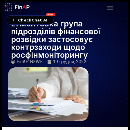
NEW
✦
CheckChat AI
Егмонтська група
підрозділів фінансової
розвідки застосовує
контрзаходи щодо
росфінмоніторингу
FinAP NEWS
19 Грудня, 2022