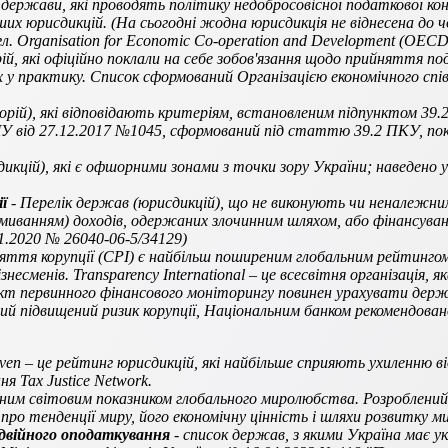
ь держави, які проводять політику недобросовісної податкової к
их юрисдикцій. (На сьогодні жодна юрисдикція не віднесена до 
. Organisation for Economic Co-operation and Development (OECD
рій, які офіційно поклали на себе зобов'язання щодо прийняття 
х у практику. Список сформований Організацією економічного спі
орій), які відповідають критеріям, встановленим підпунктом 39.
 від 27.12.2017 №1045, сформований під статтю 39.2 ПКУ, покл
сдикцій), які є офшорними зонами з точки зору України; наведено
ї
- Перелік держав (юрисдикцій), що не виконують чи неналежн
(відмиванням) доходів, одержаних злочинним шляхом, або фінансу
1.2020 № 26040-06-5/34129)
яття корупції (CPI) є найбільш поширеним глобальним рейтингом к
несменів. Transparency International – це всесвітня організація, я
’єкт первинного фінансового моніторингу повинен урахувати дер
ний підвищений ризик корупції, Національним банком рекомендован
aven – це рейтинг юрисдикцій, які найбільше сприяють ухиленню 
я Tax Justice Network.
дним світовим показником глобального миролюбства. Розроблени
 про тенденції миру, його економічну цінність і шляхи розвитку м
двійного оподаткування
- список держав, з якими Україна має у