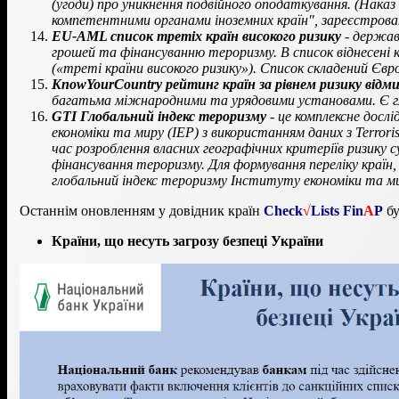
(угоди) про уникнення подвійного оподаткування.
(Наказ
компетентними органами іноземних країн", зареєстрован
EU-AML список третіх країн високого ризику
- держав
грошей та фінансуванню тероризму. В список віднесені 
(«треті країни високого ризику»). Список складений Євр
KnowYourCountry рейтинг країн за рівнем ризику відм
багатьма міжнародними та урядовими установами. Є гл
GTI Глобальний індекс тероризму
- це комплексне досл
економіки та миру (IEP) з використанням даних з Terror
час розроблення власних географічних критеріїв ризику
фінансування тероризму. Для формування переліку краї
глобальний індекс тероризму Інституту економіки та ми
Останнім оновленням у довідник країн
Check
√
Lists
Fin
A
P
бу
Країни, що несуть загрозу безпеці України