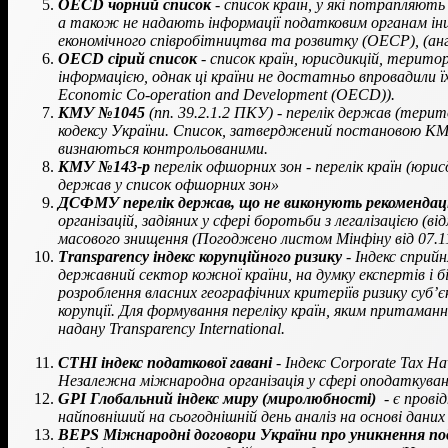
OECD чорний список
- список країн, у які потрапляют
а також не надають інформації податковим органам інш
економічного співробітництва та розвитку (ОЕСР), (англ
OECD сірий список
- список країн, юрисдикцій, терито
інформацією, однак ці країни не достатньо впровадили ї
Economic Co-operation and Development (OECD)).
КМУ №1045
(пп. 39.2.1.2 ПКУ) - перелік держав (терит
кодексу України. Список, затверджений постановою КМУ
визнаються контрольованими.
КМУ №143-р
перелік офшорних зон - перелік країн (юри
держав у список офшорних зон»
ДСФМУ перелік держав, що не виконують рекомендаці
організацій, задіяних у сфері боротьби з легалізацією 
масового знищення (Погоджено листом Мінфіну від 07.1
Тransparency індекс корупційного ризику
- Індекс сприйн
державний сектор кожної країни, на думку експертів і біз
розроблення власних географічних критеріїв ризику суб
корупції. Для формування переліку країн, яким притаман
надану Transparency International.
CTHI індекс податкової гавані
- Індекс Corporate Tax H
Незалежна міжнародна організація у сфері оподаткуванн
GPI Глобальний індекс миру (миролюбності)
- є прові
найповніший на сьогоднішній день аналіз на основі даних
BEPS Міжнародні договори України про уникнення по