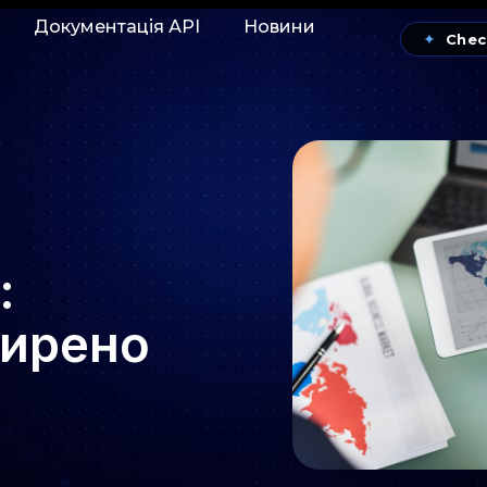
Документація АРІ
Новини
✦
Chec
:
ширено