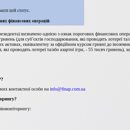
-резидента) визначено однією з ознак порогових фінансових опер
ивень (для суб’єктів господарювання, які проводять лотереї та/аб
их активах, еквівалентну за офіційним курсом гривні до іноземни
які проводять лотереї та/або азартні ігри, - 55 тисяч гривень), за
P
?
них контактної особи на
info@finap.com.ua
торингу?
фінмоніторингу: