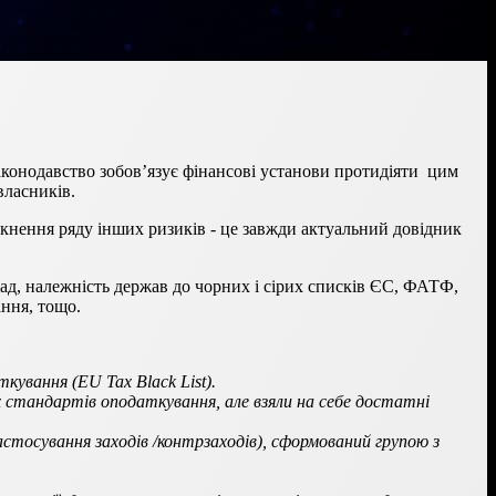
аконодавство зобов’язує фінансові установи протидіяти цим
власників.
икнення ряду інших ризиків - це завжди актуальний довідник
лад, належність держав до чорних і сірих списків ЄС, ФАТФ,
ння, тощо.
кування (EU Tax Black List).
 стандартів оподаткування, але взяли на себе достатні
 застосування заходів /контрзаходів), сформований групою з