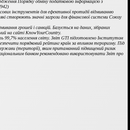
ердження Порядку обміну податковою інформацією з
7942)
нсових інструментів для ефективної протидії відмиванню
 які створюють значні загрози для фінансової системи Союзу
мивання грошей і санкцій. Базується на даних, зібраних
ий на сайті KnowYourCountry.
ють 99,7% населення світу. Звіт GTI підготовлено Інститутом
безпечити порядковий рейтинг країн за впливом тероризму. Під
 держави (території), яким притаманний підвищений ризик
Національним банком рекомендовано використовувати Звіт про