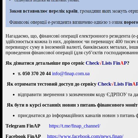
Нагадаємо
, що, фінансові операції електронного резидента (е
здійснюється кожна із них, дорівнює чи перевищує 400 тисяч гр
перевищує суму в іноземній валюті, банківських металах, інш
проведення фінансової операції (для суб’єктів господарювання, 
Як дізнатися детальніше про сервіс
Check
√
Lists
Fin
A
P
?
т. 050 370 20 44
info@finap.com.ua
Як отримати тестовий доступ до сервісу
Check
√
Lists
Fin
A
відправити звернення з зазначенням коду ЄДРПОУ та да
Як бути в курсі останніх новин з питань фінансового моні
приєднатися до інформаційних каналів новин з питань 
Telegram Fin
A
P
https://t.me/finap_channel/
Facebook Fin
A
P
https://www.facebook.com/news.finap/