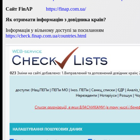
Сайт
Fin
A
P
https://finap.com.ua/
Як отримати інформацію з довідника країн?
Інформація у вільному доступі за посиланням
https://check.finap.com.ua/countries.html