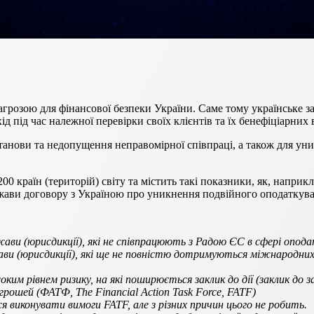
грозою для фінансової безпеки України. Саме тому українське з
д під час належної перевірки своїх клієнтів та їх бенефіціарних 
станови та недопущення неправомірної співпраці, а також для ун
0 країн (територій) світу та містить такі показники, як, наприк
ржави договору з Україною про уникнення подвійного оподаткува
жави (юрисдикції), які не співпрацюють з Радою ЄС в сфері оподат
ави (юрисдикції), які ще не повністю дотримуються міжнародних
исоким рівнем ризику, на які поширюється заклик до дії (заклик до
грошей (ФАТФ, The Financial Action Task Force, FATF)
ися виконувати вимоги FATF, але з різних причин цього не робить.