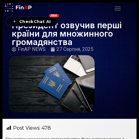
NEW
✦
CheckChat AI
Президент озвучив перші
країни для множинного
громадянства
FinAP NEWS
27 Серпня, 2025
Post Views:
478