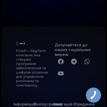
Долучайтеся до
наших соціальних
FinAP – RegTech-
мереж
:
компанія, яка
створює
програмне
забезпечення та
цифрові рішення
для управління
ризиками та
комплаєнсу.
Інформація
Техпідтримка:
Навігація:
Юридична