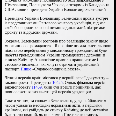
Спочатку множинне громадянство буде запроваджене з
Німеччиною, Польщею та Чехією, а згодом - із Канадою та
США, заявив президент України Володимир Зеленський
Президент України Володимир Зеленський провів зустріч
із представниками Світового конгресу українців, під час
якої обговорили ключові питання дипломатії, підтримки
фронту та відбудови держави.
Зокрема, Зеленський розповів про реалізацію закону щодо
множинного громадянства. Як раніше писала «легальною»
підставою перебування у множинному громадянстві буде
набуття громадянином України громадянства держави зі
списку Кабміну. Аналогічне правило працюватиме і
стосовно іноземців, які хочуть отримати український
паспорт.
Пише
«Судово-юридична газета».
Чіткий перелік країн містився у першій версії документу –
законопроекті Президента
10425
. Однак фінальна версія
законопроекту
11469,
який був врешті прийнятий, дає
повноваження визначати цей перелік урядовцям.
Таким чином, за словами Зеленського, уряд найближчим
часом ухвалить необхідні нормативні акти, а першими
країнами, які увійдуть до списку Кабміну, де цей механізм
буде застосований, як повідомив Президент, стануть