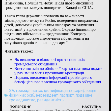
Німеччина, Польща та Чехія. Після цього множинне
громадянство зможуть поширити в Канаді та США.
Також глава держави наголосив на важливості
міжнародного тиску на Росію, повернення викрадених
дітей, допомоги українським школярам та залучення
інвестицій у відновлення країни. Окремо йшлося про
підтримку військових – представники Конгресу
повідомили, що вже спрямували зібрані кошти на
закупівлю дронів та пікапів для армії.
Читайте також:
Як виключити відомості про засновників
громадського об’єднання
Внесення змін до облікової картки платника податків
у разі зміни місця проживання/реєстрації
Порядок оновлення інформації про кінцевого
бенефіціарного власника громадського об’єднання
SA
,
громадянство
,
іденифікація та верифікація
фізичних осіб
,
нерезидент
,
паспорт
,
подвійне
громадянство
,
резидентність
ПОПЕРЕДНЯ
НАСТУПНА
Адміністративна відповідальність за корупційні правопорушення
Закон «Про лобіювання» з 1 вересня, що зміниться для бізнесу, громадян та влади