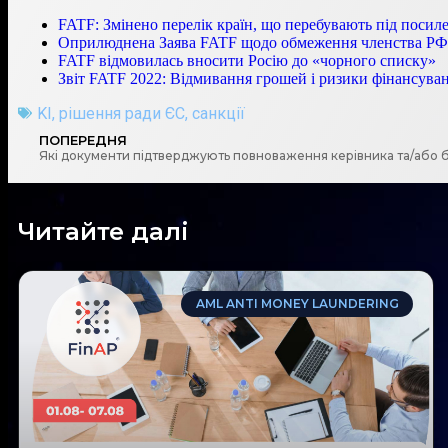
FATF: Змінено перелік країн, що перебувають під поси
Оприлюднена Заява FATF щодо обмеження членства РФ
FATF відмовилась вносити Росію до «чорного списку»
Звіт FATF 2022: Відмивання грошей і ризики фінансува
KI
,
рішення ради ЄС
,
санкції
ПОПЕРЕДНЯ
Читайте далі
AML ANTI MONEY LAUNDERING