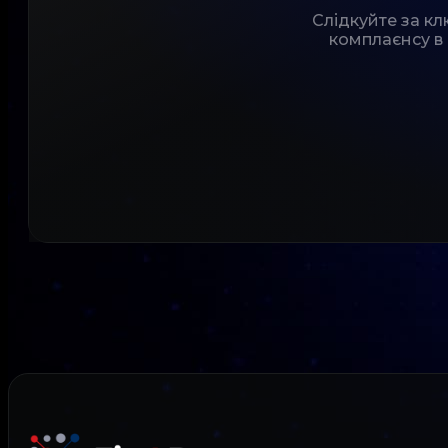
Слідкуйте за к
комплаєнсу в