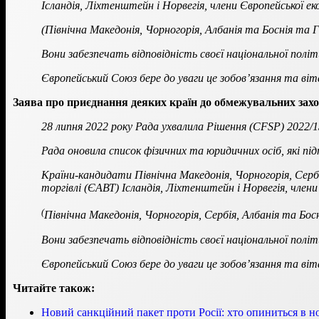
Ісландія, Ліхтенштейн і Норвегія, члени Європейської е
(Північна Македонія, Чорногорія, Албанія та Боснія та
Вони забезпечать відповідність своєї національної полі
Європейський Союз бере до уваги це зобов’язання та віт
Заява про приєднання деяких країн до обмежувальних зах
28 липня 2022 року Рада ухвалила Рішення (CFSP) 2022/1
Рада оновила список фізичних та юридичних осіб, які п
Країни-кандидати Північна Македонія, Чорногорія, Серб
торгівлі (
ЄАВТ) Ісландія, Ліхтенштейн і Норвегія, члени
(
Північна Македонія, Чорногорія, Сербія, Албанія та Бо
Вони забезпечать відповідність своєї національної полі
Європейський Союз бере до уваги це зобов’язання та в
Читайте також:
Новий санкційний пакет проти Росії: хто опиниться в 