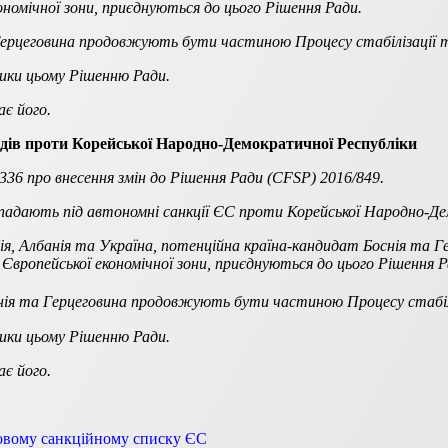
кономічної зони, приєднуються до цього Рішення Ради.
 Герцеговина продовжують бути частиною Процесу стабілізації та
тики цьому Рішенню Ради.
ає його.
одів проти Корейської Народно-Демократичної Республіки
336 про внесення змін до Рішення Ради (CFSP) 2016/849.
ідпадають під автономні санкції ЄС проти Корейської Народно-Де
ія, Албанія та Україна, потенційна країна-кандидат Боснія та Г
 Європейської економічної зони, приєднуються до цього Рішення Р
снія та Герцеговина продовжують бути частиною Процесу стабілі
тики цьому Рішенню Ради.
ітає його.
новому санкційному списку ЄС