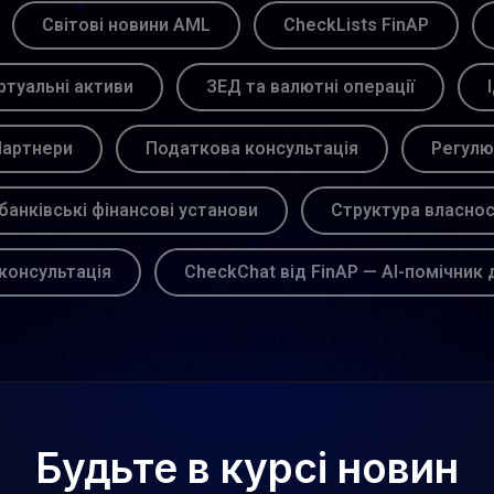
Світові новини AML
CheckLists FinAP
ртуальні активи
ЗЕД та валютні операції
артнери
Податкова консультація
Регулю
банківські фінансові установи
Структура власнос
консультація
CheckChat від FinAP — AI-помічник 
Будьте в курсі новин