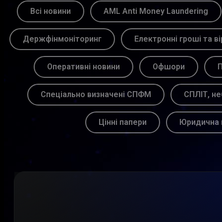
Всі новини
AML Anti Money Laundering
Держфінмоніторинг
Електронні гроші та ві
Оперативні новини
Офшори
П
Спеціально визначені СПФМ
СПЛІТ, не
Цінні папери
Юридична 