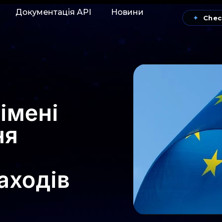
Документація АРІ
Новини
✦
Chec
імені
ня
аходів