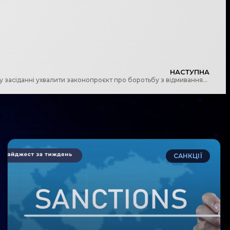
НАСТУПНА
Парламент планує на найближчому засіданні ухвалити законопроєкт про боротьбу з відмиванням грошей відповідно до стандартів FATF
САНКЦІЇ