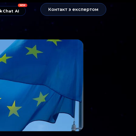
NEW
Контакт з експертом
kChat AI