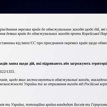
 приєднання окремих країн до обмежувальних заходів щодо дій, я
ня деяких країн до обмежувальних заходів проти Корейської На
дставника від імені ЄС про приєднання окремих країн щодо обме
дів заява щодо дій, які підривають або загрожують територіал
022/1355.
органів, щодо яких застосовуються обмежувальні заходи, викладено
незалежності України та за отримання вигоди від Російські керів
нія та Україна, потенційна країна-кандидат Боснія та Герцегов