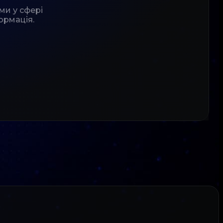
ми у сфері
ормація.