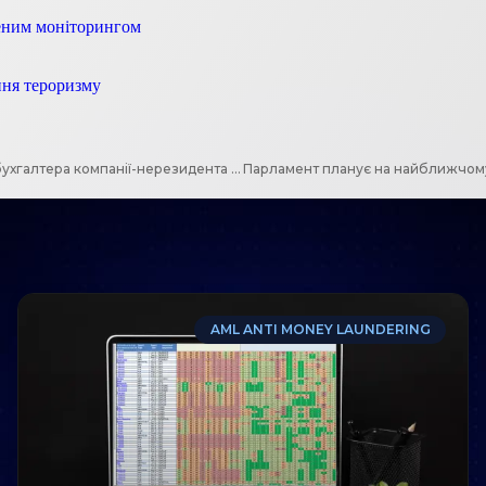
леним моніторингом
ння тероризму
Які документи підтверджують повноваження керівника та/або бухгалтера компанії-нерезидента або її відокремленого підрозділу?
AML ANTI MONEY LAUNDERING