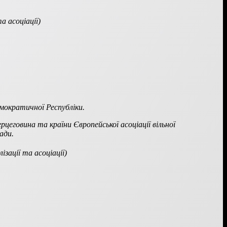
 асоціації)
мократичної Республіки.
ерцеговина та країни
Європейської асоціації вільної
ади.
зації та асоціації)