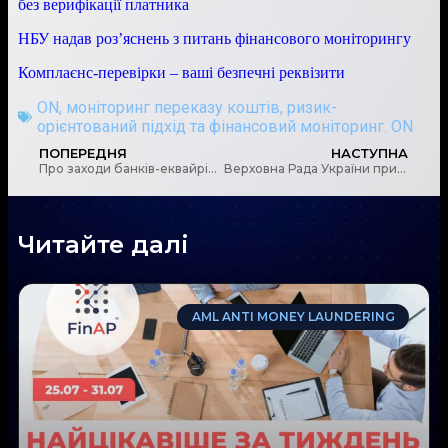
без верифікації платника
НБУ надав роз’яснень з питань фінансового моніторингу
Комплаєнс-перевірки – ваші безпечні реквізити
ON
,
моніторинг переказу коштів
,
ризик-
орієнтований підхід та фінансовий моніторинг. ON
ПОПЕРЕДНЯ
НАСТУПНА
Про заходи банків-еквайрів у сфері фінансового моніторингу
Верховна Рада України прийняла закон щодо подання відомостей про кінцевого бенефіціарного власника та структуру власності юридичної особи
Читайте далі
AML ANTI MONEY LAUNDERING