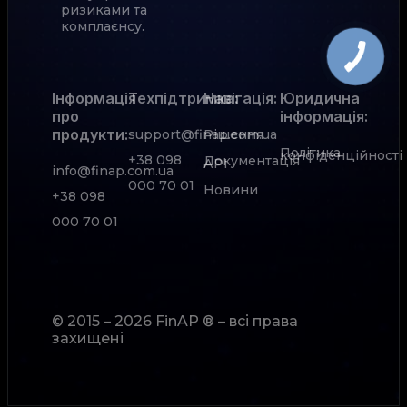
ризиками та
комплаєнсу.
Інформація
Техпідтримка:
Навігація:
Юридична
про
інформація:
продукти:
support@finap.com.ua
Рішення
Політика
конфіденційності
+38 098
Документація
АРІ
info@finap.com.ua
000 70 01
Новини
+38 098
000 70 01
© 2015 – 2026 FinAP ® – всі права
захищені