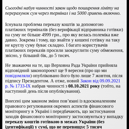
Сьогодні набув чинності закон щодо поширення ліміту на
перерахунок сум через термінал і на 5000 гривень включно.
Існувала
проблема переказу коштів за допомогою
платіжних терміналів (без верифікації відправника готівки)
на суму не більше 4999 грн., про яку велась полеміка вже
давно. Зокрема і тому, що знайти у кишені готівку на таку
не круглу суму буває складно. І багато користувачів
платіжних переказів просили заокруглити суму обмеження,
звісно, у більший бік, до 5 тисяч.
Не зважаючи на те, що Верховна Рада України прийняла
відповідний законопроект ще 9 вересня (про що ми
повідомляли
) опубліковано його було лише 7 жовтня, після
підпису Президентом. А отже, новий
Закон від 09.09.2021
р. № 1733-ІХ
набрав чинності з
08.10.2021 року
(тобто, на
наступний день після опублікування).
Внесені цим законом зміни пов’язані із вдосконаленням
правового регулювання окремих аспектів фінансового
моніторингу в Україні і передбачають, що застосування
заходів фінансового моніторингу застосовуються у випадку
переказу коштів готівкою в межах України (без
ідентифікації) у сумі, що не перевищує 5 тисяч