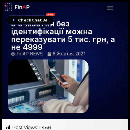
NEW
✦
CheckChat AI
З 8 жовтня без
ідентифікації можна
переказувати 5 тис. грн, а
не 4999
FinAP NEWS
8 Жовтня, 2021
Post Views:
1 488