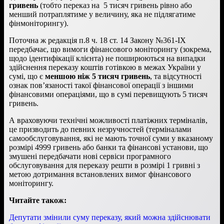
гривень
(тобто переказ на 5 тисяч гривень рівно або
менший потраплятиме у величину, яка не підлягатиме
фінмоніторингу).
Поточна ж редакція п.8 ч. 18 ст. 14 Закону №361-ІХ
передбачає, що вимоги фінансового моніторингу (зокрема,
щодо ідентифікації клієнта) не поширюються на випадки
здійснення переказу коштів готівкою в межах України у
сумі, що є
меншою ніж 5 тисяч гривень
, та відсутності
ознак пов’язаності такої фінансової операції з іншими
фінансовими операціями, що в сумі перевищують 5 тисяч
гривень.
А враховуючи технічні можливості платіжних терміналів,
це призводить до певних незручностей (терміналами
самообслуговування, які не мають точної суми у вказаному
розмірі 4999 гривень або банки та фінансові установи, що
змушені передбачати нові сервіси програмного
обслуговування для переказу решти в розмірі 1 гривні з
метою дотримання встановлених вимог фінансового
моніторингу.
Читайте також:
Депутати змінили суму переказу, який можна здійснювати