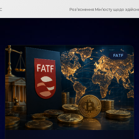
ЄС
FATF