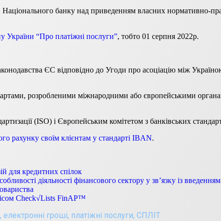
аціонального банку над приведенням власних нормативно-право
ну України “Про платіжні послуги”
, тобто 01 серпня 2022р.
законодавства ЄС відповідно до Угоди про асоціацію між Україно
ндартами, розробленими міжнародними або європейськими органами
ртизації (ISO) і Європейським комітетом з банківських стандар
го рахунку своїм клієнтам у стандарті IBAN
.
ій для кредитних спілок
обливості діяльності фінансового сектору у зв’язку із введенням
товариства
вісом Check√Lists FinAP™
,
електронні гроші
,
платіжні послуги
,
СПЛІТ