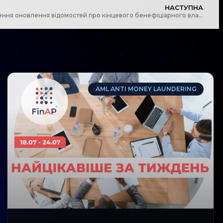
НАСТУПНА
Роз’яснення Мін’юсту щодо здійснення оновлення відомостей про кінцевого бенефіціарного власника
AML ANTI MONEY LAUNDERING