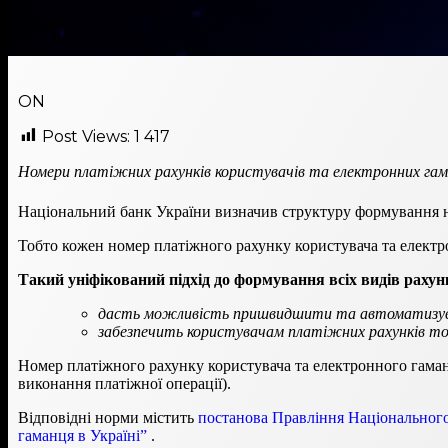
ON
Post Views:
1 417
Номери платіжних рахунків користувачів та електронних га
Національний банк України визначив структуру формування но
Тобто кожен номер платіжного рахунку користувача та електрон
Такий уніфікований підхід до формування всіх видів рахун
дасть можливість пришвидшити та автоматизува
забезпечить користувачам платіжних рахунків той 
Номер платіжного рахунку користувача та електронного гаманц
виконання платіжної операції).
Відповідні норми містить
постанова Правління Національного
гаманця в Україні”
.