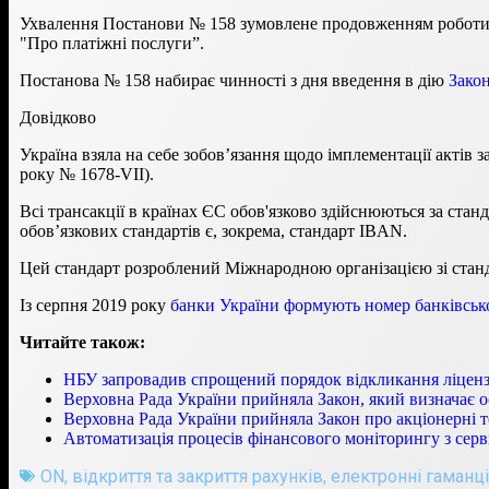
Ухвалення Постанови № 158 зумовлене продовженням роботи Н
"Про платіжні послуги”.
Постанова № 158 набирає чинності з дня введення в дію
Зако
Довідково
Україна взяла на себе зобов’язання щодо імплементації актів 
року № 1678-VII).
Всі трансакції в країнах ЄС обов'язково здійснюються за ста
обов’язкових стандартів є, зокрема, стандарт IBAN.
Цей стандарт розроблений Міжнародною організацією зі станда
Із серпня 2019 року
банки України формують номер банківсько
Читайте також:
НБУ запровадив спрощений порядок відкликання ліценз
Верховна Рада України прийняла Закон, який визначає ос
Верховна Рада України прийняла Закон про акціонерні 
Автоматизація процесів фінансового моніторингу з сер
ON
,
відкриття та закриття рахунків
,
електронні гаманці