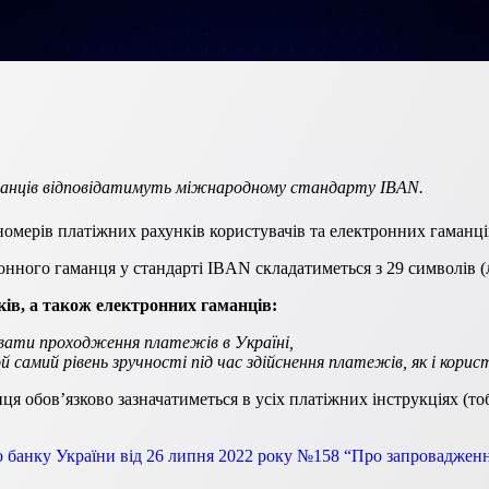
манців відповідатимуть міжнародному стандарту IBAN.
мерів платіжних рахунків користувачів та електронних гаманці
ного гаманця у стандарті IBAN складатиметься з 29 символів (літ
ків, а також електронних гаманців:
ти проходження платежів в Україні,
самий рівень зручності під час здійснення платежів, як і корист
я обов’язково зазначатиметься в усіх платіжних інструкціях (т
 банку України від 26 липня 2022 року №158 “Про запровадженн