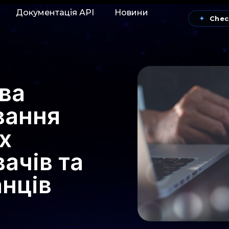
Документація АРІ
Новини
✦
Chec
ова
вання
х
ачів та
нців