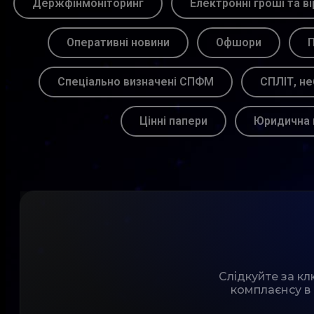
Держфінмоніторинг
Електронні гроші та ві
Оперативні новини
Офшори
П
Спеціально визначені СПФМ
СПЛІТ, не
Цінні папери
Юридична 
Слідкуйте за к
комплаєнсу в