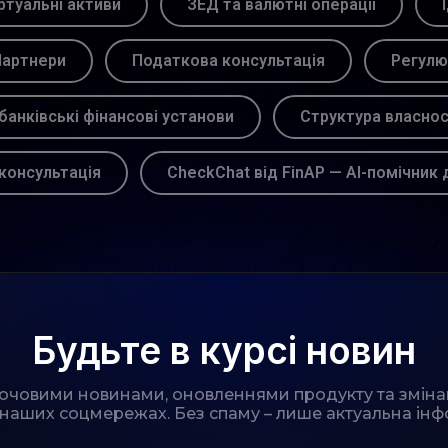
ртуальні активи
ЗЕД та валютні операції
артнери
Податкова консультація
Регулю
банківські фінансові установи
Структура власнос
консультація
CheckChat від FinAP — AI-помічник 
Будьте в курсі новин
лючовими новинами, оновленнями продукту та зміна
 наших соцмережах. Без спаму – лише актуальна інф