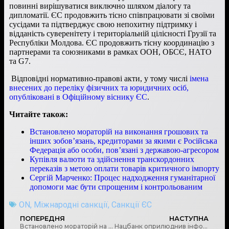
повинні вирішуватися виключно шляхом діалогу та
дипломатії. ЄС продовжить тісно співпрацювати зі своїми
сусідами та підтверджує свою непохитну підтримку і
відданість суверенітету і територіальній цілісності Грузії та
Республіки Молдова. ЄС продовжить тісну координацію з
партнерами та союзниками в рамках ООН, ОБСЄ, НАТО
та G7.
Відповідні нормативно-правові акти, у тому числі
імена
внесених до переліку фізичних та юридичних осіб,
опубліковані в Офіційному віснику ЄС
.
Читайте також:
Встановлено мораторій на виконання грошових та
інших зобов’язань, кредиторами за якими є Російська
Федерація або особи, пов’язані з державою-агресором
Купівля валюти та здійснення транскордонних
переказів з метою оплати товарів критичного імпорту
Сергій Марченко: Процес надходження гуманітарної
допомоги має бути спрощеним і контрольованим
ON
,
Міжнародні санкції
,
Санкції ЄС
ПОПЕРЕДНЯ
НАСТУПНА
Встановлено мораторій на виконання грошових та інших зобов’язань, кредиторами за якими є Російська Федерація або особи, пов’язані з державою-агресором
Нацбанк оприлюднив інформацію, яку потрібно знати фінансовим установам під час дії воєнного стану