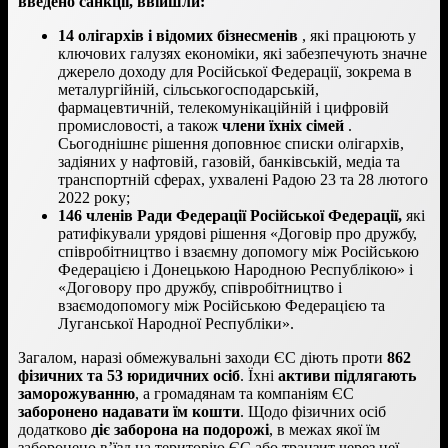
введено санкції, ввійшли:
14 олігархів і відомих бізнесменів
, які працюють у
ключових галузях економіки, які забезпечують значне
джерело доходу для Російської Федерації, зокрема в
металургійній, сільськогосподарській,
фармацевтичній, телекомунікаційній і цифровій
промисловості, а також
члени їхніх сімей
.
Сьогоднішнє рішення доповнює списки олігархів,
задіяних у нафтовій, газовій, банківській, медіа та
транспортній сферах, ухвалені Радою 23 та 28 лютого
2022 року;
146 членів Ради Федерації Російської Федерації,
які
ратифікували урядові рішення «Договір про дружбу,
співробітництво і взаємну допомогу між Російською
Федерацією і Донецькою Народною Республікою» і
«Договору про дружбу, співробітництво і
взаємодопомогу між Російською Федерацією та
Луганської Народної Республіки».
Загалом, наразі обмежувальні заходи ЄС діють проти
862
фізичних та 53 юридичних осіб
. Їхні
активи підлягають
заморожуванню
, а громадянам та компаніям ЄС
заборонено надавати їм кошти
. Щодо фізичних осіб
додатково
діє заборона на подорожі
, в межах якої їм
заборонено в’їзд на територію ЄС або транзит через неї.