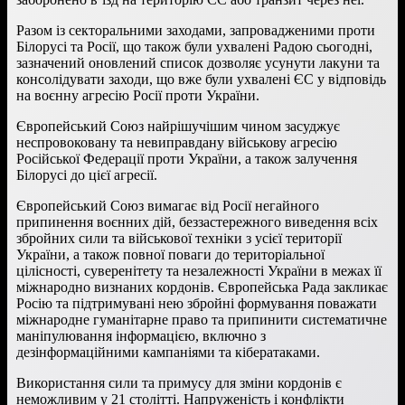
Разом із секторальними заходами, запровадженими проти
Білорусі та Росії, що також були ухвалені Радою сьогодні,
зазначений оновлений список дозволяє усунути лакуни та
консолідувати заходи, що вже були ухвалені ЄС у відповідь
на воєнну агресію Росії проти України.
Європейський Союз найрішучішим чином засуджує
неспровоковану та невиправдану військову агресію
Російської Федерації проти України, а також залучення
Білорусі до цієї агресії.
Європейський Союз вимагає від Росії негайного
припинення воєнних дій, беззастережного виведення всіх
збройних сили та військової техніки з усієї території
України, а також повної поваги до територіальної
цілісності, суверенітету та незалежності України в межах її
міжнародно визнаних кордонів. Європейська Рада закликає
Росію та підтримувані нею збройні формування поважати
міжнародне гуманітарне право та припинити систематичне
маніпулювання інформацією, включно з
дезінформаційними кампаніями та кібератаками.
Використання сили та примусу для зміни кордонів є
неможливим у 21 столітті. Напруженість і конфлікти