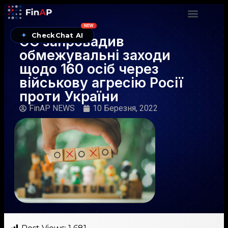
NEW
✦
CheckChat AI
ЄС запровадив
обмежувальні заходи
щодо 160 осіб через
військову агресію Росії
проти України
FinAP NEWS
10 Березня, 2022