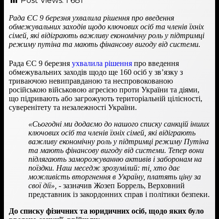
Post Views:
1 681
Рада ЄС 9 березня ухвалила рішення про введення
обмежувальних заходів щодо ключових осіб та членів їхніх
сімей, які відіграють важливу економічну роль у підтримці
режиму путіна та мають фінансову вигоду від системи.
Рада ЄС 9 березня
ухвалила рішення
про введення
обмежувальних заходів щодо ще 160 осіб у зв’язку з
триваючою невиправданою та неспровокованою
російською військовою агресією проти України та діями,
що підривають або загрожують територіальній цілісності,
суверенітету та незалежності України.
«Сьогодні ми додаємо до нашого списку санкцій інших
ключових осіб та членів їхніх сімей, які відіграють
важливу економічну роль у підтримці режиму Путіна
та мають фінансову вигоду від системи. Тепер вони
підлягають заморожуванню активів і заборонам на
поїздки. Наш меседж зрозумілий: ті, хто дає
можливість вторгнення в Україну, платять ціну за
свої дії»,
- зазначив Жозеп Боррель, Верховний
представник із закордонних справ і політики безпеки.
До списку фізичних та юридичних осіб, щодо яких було