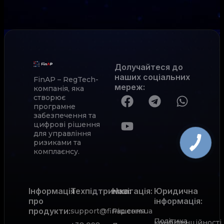
Долучайтеся до
наших соціальних
FinAP – RegTech-
мереж
:
компанія, яка
створює
програмне
забезпечення та
цифрові рішення
для управління
ризиками та
комплаєнсу.
Інформація
Техпідтримка:
Навігація:
Юридична
про
інформація:
продукти:
support@finap.com.ua
Рішення
Політика
конфіденційності