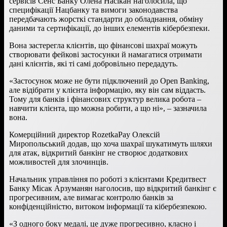
сервісів Сенс Банку Олена Насікан наголосила, що
специфікації Нацбанку та вимоги законодавства
передбачають жорсткі стандарти до обладнання, обміну
даними та сертифікації, до інших елементів кібербезпеки.
Вона застерегла клієнтів, що фінансові шахраї можуть
створювати фейкові застосунки й намагатися отримати
дані клієнтів, які ті самі добровільно передадуть.
«Застосунок може не бути підключений до Open Banking,
але відібрати у клієнта інформацію, яку він сам віддасть.
Тому для банків і фінансових структур велика робота –
навчити клієнта, що можна робити, а що ні», – зазначила
вона.
Комерційний директор RozetkaPay Олексій
Миропольський додав, що хоча шахраї шукатимуть шляхи
для атак, відкритий банкінг не створює додаткових
можливостей для злочинців.
Начальник управління по роботі з клієнтами Кредитвест
Банку Місак Арзуманян наголосив, що відкритий банкінг є
прогресивним, але вимагає контролю банків за
конфіденційністю, витоком інформації та кібербезпекою.
«З одного боку медалі, це дуже прогресивно, класно і