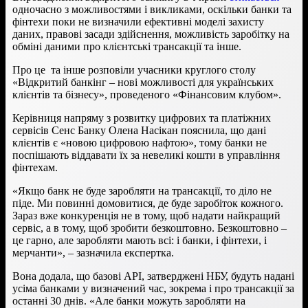
одночасно з можливостями і викликами, оскільки банки та
фінтехи поки не визначили ефективні моделі захисту
даних, правові засади здійснення, можливість заробітку на
обміні даними про клієнтські трансакції та інше.
Про це та інше розповіли учасники круглого столу
«Відкритий банкінг – нові можливості для українських
клієнтів та бізнесу», проведеного «Фінансовим клубом».
Керівниця напряму з розвитку цифрових та платіжних
сервісів Сенс Банку Олена Насікан пояснила, що дані
клієнтів є «новою цифровою нафтою», тому банки не
поспішають віддавати їх за невеликі кошти в управління
фінтехам.
«Якщо банк не буде заробляти на трансакції, то діло не
піде. Ми повинні домовитися, де буде заробіток кожного.
Зараз вже конкуренція не в тому, щоб надати найкращий
сервіс, а в тому, щоб зробити безкоштовно. Безкоштовно –
це гарно, але заробляти мають всі: і банки, і фінтехи, і
мерчанти», – зазначила експертка.
Вона додала, що базові API, затверджені НБУ, будуть надані
усіма банками у визначений час, зокрема і про трансакції за
останні 30 днів. «Але банки можуть заробляти на