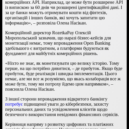
комерційних API. Наприклад, це може бути розширене API
із випискою за 60 днів чи розширені ідентифікаційні дані. І
за це банки можуть отримувати кошти від фінтехів,
організацій і інших банків, які хочуть запитати цю
інформацію», – розповіла Олена Насікан.
Комерційний директор RozetkaPay Олексій
Миропольський зазначив, що наразі бізнес-кейсів для
монетизації немає, тому впровадження Open Banking
здебільшого є витратним, а платформи будуються як
фундамент для майбутніх комерційних рішень.
«Ніхто не знає, як монетизувати цю велику історію. Тому
перше, на що потрібно дивитися, – де прибуток. Якщо буде
прибуток, буде реалізація і швидка імплементація. Цього
немає, але ми все ж розуміємо, що якась колаборація все ж
може бути, тому ми потроху йдемо цим напрямком», –
пояснила Олена Насікан.
З іншої сторони впровадження відкритого банкінгу
потребує
підвищеної уваги до кібербезпеки, захисту
персональних даних та усвідомлення клієнтів щодо
безпечного використання невідомих фінансових сервісів.
Керівниця напряму з розвитку цифрових та платіжних