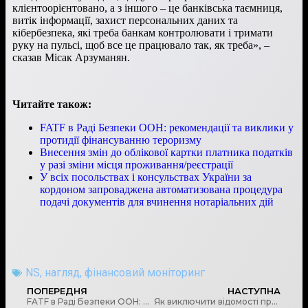
клієнтоорієнтовано, а з іншого – це банківська таємниця,
витік інформації, захист персональних даних та
кібербезпека, які треба банкам контролювати і тримати
руку на пульсі, щоб все це працювало так, як треба», –
сказав Місак Арзуманян.
Читайте також:
FATF в Раді Безпеки ООН: рекомендації та виклики у
протидії фінансуванню тероризму
Внесення змін до облікової картки платника податків
у разі зміни місця проживання/реєстрації
У всіх посольствах і консульствах України за
кордоном запроваджена автоматизована процедура
подачі документів для вчинення нотаріальних дій
NS
,
нагляд
,
фінансовий моніторинг
ПОПЕРЕДНЯ
НАСТУПНА
FATF в Раді Безпеки ООН: рекомендації та виклики у протидії фінансуванню тероризму
Як виключити відомості про засновників громадського об’єднання