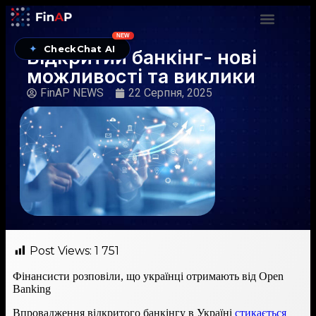
NEW
✦
CheckChat AI
Відкритий банкінг- нові
можливості та виклики
FinAP NEWS
22 Серпня, 2025
Post Views:
1 751
Фінансисти розповіли, що українці отримають від Open
Banking
Впровадження відкритого банкінгу в Україні
стикається