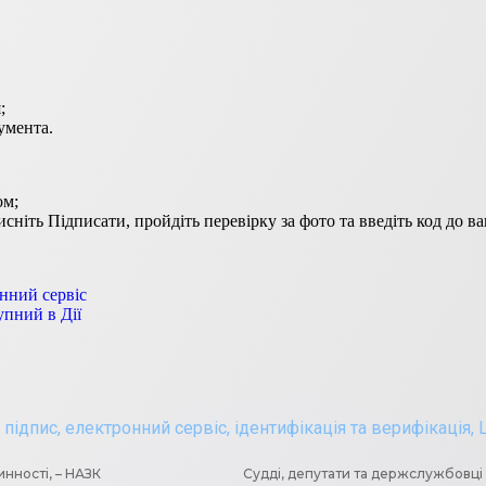
;
кумента.
ом;
сніть Підписати, пройдіть перевірку за фото та введіть код до в
нний сервіс
упний в Дії
 підпис
,
електронний сервіс
,
ідентифікація та верифікація
,
нності, – НАЗК