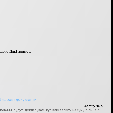
ашого Дія.Підпису.
Цифрові документи
НАСТУПНА
Судді, депутати та держслужбовці повинні будуть декларувати купівлю валюти на суму більше 3500 доларів, – Комітет рекомендував законопроект