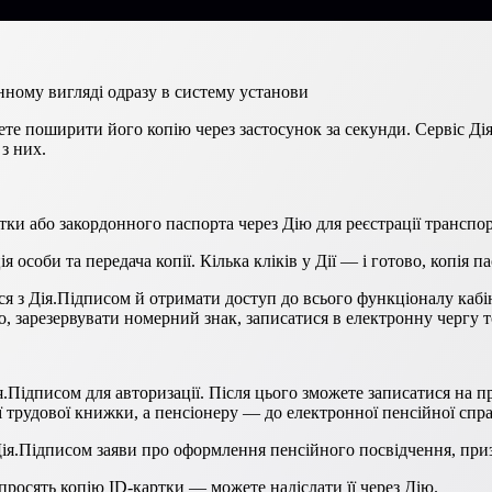
нному вигляді одразу в систему установи
те поширити його копію через застосунок за секунди. Сервіс Ді
 з них.
и або закордонного паспорта через Дію для реєстрації транспор
особи та передача копії. Кілька кліків у Дії — і готово, копія па
ся з Дія.Підписом й отримати доступ до всього функціоналу кабін
то, зарезервувати номерний знак, записатися в електронну чергу 
.Підписом для авторизації. Після цього зможете записатися на п
ї трудової книжки, а пенсіонеру — до електронної пенсійної спр
ія.Підписом заяви про оформлення пенсійного посвідчення, приз
просять копію ID-картки — можете надіслати її через Дію.