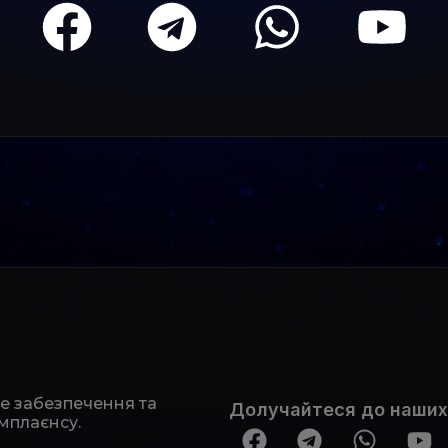
не забезпечення та
Долучайтеся до наших
мплаєнсу.