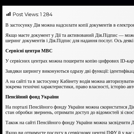
Post Views:
1 284
В застосунку Дія можна надсилати копії документів в електро
Якщо маєте документ у Дії та активований Дія.Підпис — може
шеринг документів і Дія.Підпис для надання послуг. Ось деякі
Сервісні центри МВС
У сервісних центрах можна пошерити копію цифрових ID-картк
Завдяки шерингу виконуються одразу дві функції: ідентифікація 
А на сайті та в застосунку Кабінету водія можна авторизувати
зокрема технічні характеристики, право власності, історію ав
Пенсійний фонд України
На порталі Пенсійного фонду України можна скористатися Дія
стан обробки звернень, отримати доступ до відомостей зі своє
Також на сайті Пенсійного фонду України можна засвідчити Д
Якщо ви отримуєте послугу в сервісному центрі ПФУ й у вас 