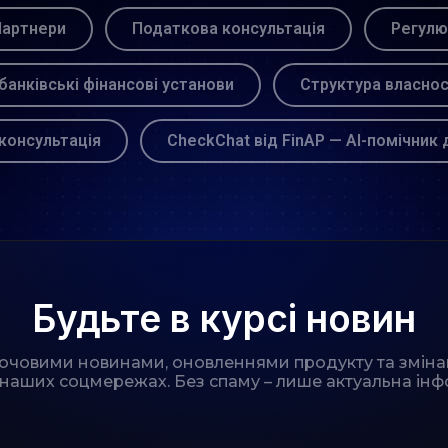
артнери
Податкова консультація
Регулю
банківські фінансові установи
Структура власнос
консультація
CheckChat від FinAP — AI-помічник 
Будьте в курсі новин
лючовими новинами, оновленнями продукту та зміна
 наших соцмережах. Без спаму – лише актуальна інф