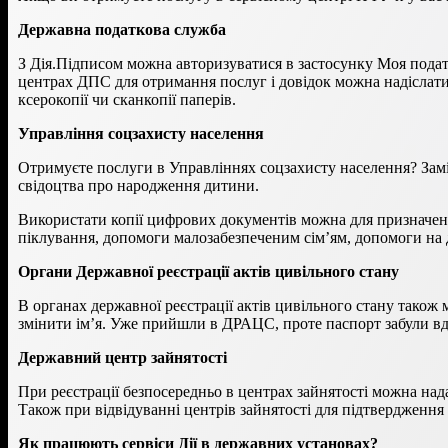
Державна податкова служба
З Дія.Підписом можна авторизуватися в застосунку Моя подат
центрах ДПС для отримання послуг і довідок можна надіслати 
ксерокопії чи сканкопії паперів.
Управління соцзахисту населення
Отримуєте послуги в Управліннях соцзахисту населення? Заміс
свідоцтва про народження дитини.
Використати копії цифрових документів можна для призначенн
піклування, допомоги малозабезпеченим сім’ям, допомоги н
Органи Державної реєстрації актів цивільного стану
В органах державної реєстрації актів цивільного стану також
змінити ім’я. Уже прийшли в ДРАЦС, проте паспорт забули вд
Державний центр зайнятості
При реєстрації безпосередньо в центрах зайнятості можна над
Також при відвідуванні центрів зайнятості для підтвердженн
Як працюють сервіси Дії в державних установах?