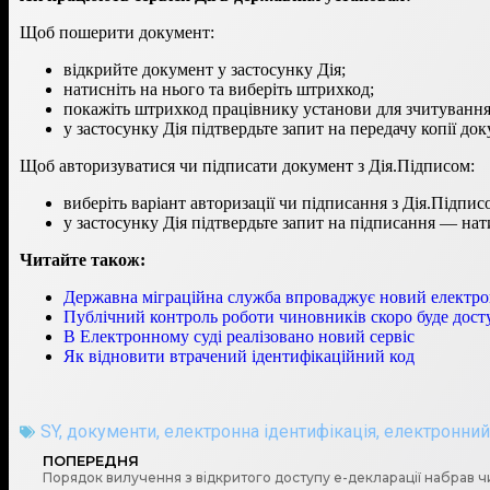
Щоб пошерити документ:
відкрийте документ у застосунку Дія;
натисніть на нього та виберіть штрихкод;
покажіть штрихкод працівнику установи для зчитування
у застосунку Дія підтвердьте запит на передачу копії до
Щоб авторизуватися чи підписати документ з Дія.Підписом:
виберіть варіант авторизації чи підписання з Дія.Підпис
у застосунку Дія підтвердьте запит на підписання — нати
Читайте також:
Державна міграційна служба впроваджує новий електро
Публічний контроль роботи чиновників скоро буде дост
В Електронному суді реалізовано новий сервіс
Як відновити втрачений ідентифікаційний код
SY
,
документи
,
електронна ідентифікація
,
електронний
ПОПЕРЕДНЯ
Порядок вилучення з відкритого доступу е-декларації набрав чи