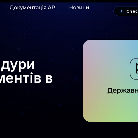
Документація АРІ
Новини
✦
Chec
едури
ентів в