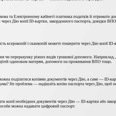
кова та Електронному кабінеті платника податків й отримати дос
через Дію копії ID-картки, закордонного паспорта, довідки ВПО
ть ксерокопій і сканкопій можете пошерити через Дію копії ID-к
я чи перерахунку різних видів грошової допомоги. Наприклад, 
а дітей одиноким матерям, допомоги на проживання ВПО тощо.
 можна поділитися копіями документів через Дію, а саме — ID-к
ома? Не проблема — надішліть копію паспорта через Дію, щоб оф
ати копії необхідних документів через Дію — ID-картки або зак
я особи можна надавати цифровий паспорт.