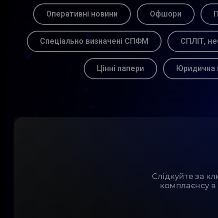
Оперативні новини
Офшори
П
Спеціально визначені СПФМ
СПЛІТ, не
Цінні папери
Юридична 
Слідкуйте за к
комплаєнсу в