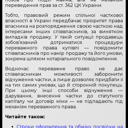
переведення прав за ст. 362 ЦК України.
Тобто, правовий режим спільної часткової
власності в Україні передбачає пріоритет права
власника на розпорядження своєю часткою над
інтересами інших співвласників, за винятком
випадків продажу. У такій ситуації продавець
зобов’язаний дотриматися процедури
переважного права купівлі — повідомити
співвласників про намір продажу та його умови,
зокрема шляхом нотаріального повідомлення.
Водночас переважне право не дає
співвласникам можливості заборонити
відчуження частки, а лише дозволяє придбати її
на тих самих умовах, що й сторонній покупець.
При цьому інші способи відчуження —
дарування, внесення частки до статутного
капіталу чи договір міни — не підпадають під
механізм переважного права.
Читайте також:
Строки оформлення та обміну посвідки на