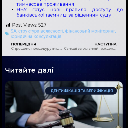
тимчасове проживання
НБУ готує нові правила доступу до
банківської таємниці за рішенням суду
Post Views:
527
SA
,
структура всласності
,
фінансовий моніторинг
,
юридична консультація
ПОПЕРЕДНЯ
НАСТУПНА
Спрощено процедуру ініціювання платежів у відкритому банкінгу
Санкції за останній тиждень: Огляд ключових рішень
Читайте далі
ІДЕНТИФІКАЦІЯ ТА ВЕРИФІКАЦІЯ