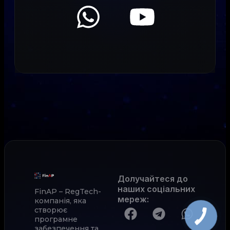
Долучайтеся до
наших соціальних
FinAP – RegTech-
мереж
:
компанія, яка
створює
програмне
забезпечення та