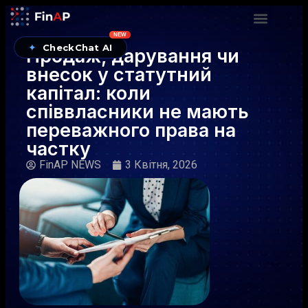
NEW
✦
CheckChat AI
Продаж, дарування чи
внесок у статутний
капітал: коли
співвласники не мають
переважного права на
частку
FinAP NEWS
3 Квітня, 2026