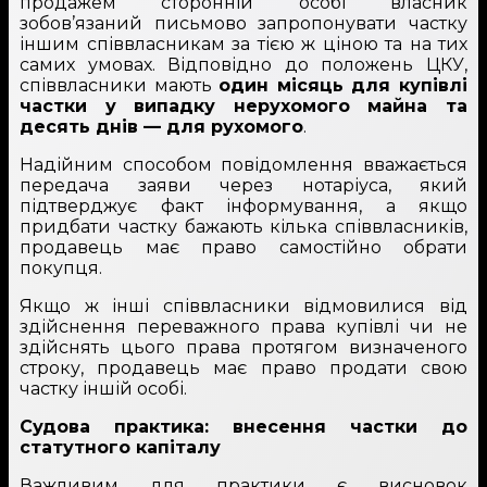
продажем сторонній особі власник
зобов’язаний письмово запропонувати частку
іншим співвласникам за тією ж ціною та на тих
самих умовах. Відповідно до положень ЦКУ,
співвласники мають
один місяць для купівлі
частки у випадку нерухомого майна та
десять днів — для рухомого
.
Надійним способом повідомлення вважається
передача заяви через нотаріуса, який
підтверджує факт інформування, а якщо
придбати частку бажають кілька співвласників,
продавець має право самостійно обрати
покупця.
Якщо ж інші співвласники відмовилися від
здійснення переважного права купівлі чи не
здійснять цього права протягом визначеного
строку, продавець має право продати свою
частку іншій особі.
Судова практика: внесення частки до
статутного капіталу
Важливим для практики є висновок