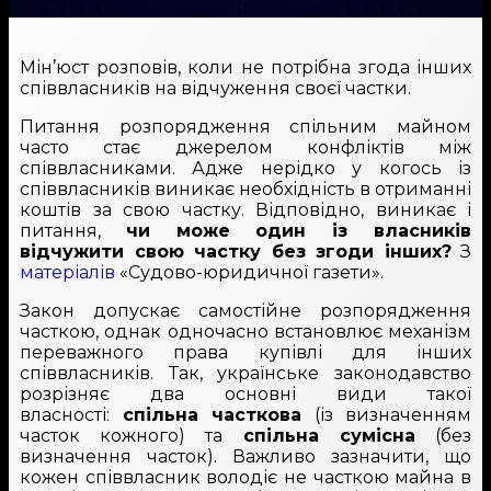
Мін’юст розповів, коли не потрібна згода інших
співвласників на відчуження своєї частки.
Питання розпорядження спільним майном
часто стає джерелом конфліктів між
співвласниками. Адже нерідко у когось із
співвласників виникає необхідність в отриманні
коштів за свою частку. Відповідно, виникає і
питання,
чи може один із власників
відчужити свою частку без згоди інших?
З
матеріалів
«Судово-юридичної газети».
Закон допускає самостійне розпорядження
часткою, однак одночасно встановлює механізм
переважного права купівлі для інших
співвласників. Так, українське законодавство
розрізняє два основні види такої
власності:
спільна часткова
(із визначенням
часток кожного) та
спільна сумісна
(без
визначення часток). Важливо зазначити, що
кожен співвласник володіє не часткою майна в