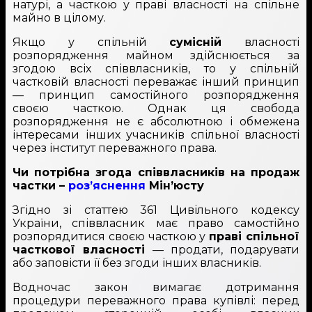
натурі, а часткою у праві власності на спільне
майно в цілому.
Якщо у спільній
сумісній
власності
розпорядження майном здійснюється за
згодою всіх співвласників, то у спільній
частковій власності переважає інший принцип
— принцип самостійного розпорядження
своєю часткою. Однак ця свобода
розпорядження не є абсолютною і обмежена
інтересами інших учасників спільної власності
через інститут переважного права.
Чи потрібна згода співвласників на продаж
частки –
роз’яснення
Мін’юсту
Згідно зі статтею 361 Цивільного кодексу
України, співвласник має право самостійно
розпорядитися своєю часткою у
праві спільної
часткової власності
— продати, подарувати
або заповісти її без згоди інших власників.
Водночас закон вимагає дотримання
процедури переважного права купівлі: перед