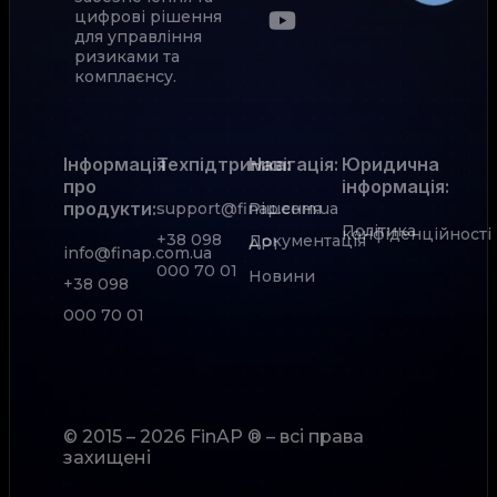
цифрові рішення
для управління
ризиками та
комплаєнсу.
Інформація
Техпідтримка:
Навігація:
Юридична
про
інформація:
продукти:
support@finap.com.ua
Рішення
Політика
конфіденційності
+38 098
Документація
АРІ
info@finap.com.ua
000 70 01
Новини
+38 098
000 70 01
© 2015 – 2026 FinAP ® – всі права
захищені