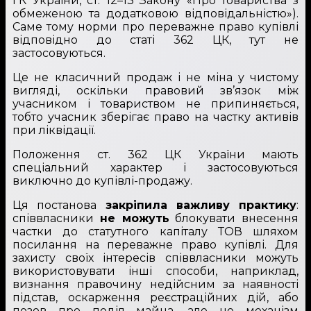
ГК України, ст. 12–13 Закону «Про товариства з
обмеженою та додатковою відповідальністю»).
Саме тому норми про переважне право купівлі
відповідно до статі 362 ЦК, тут не
застосовуються.
Це не класичний продаж і не міна у чистому
вигляді, оскільки правовий зв’язок між
учасником і товариством не припиняється,
тобто учасник зберігає право на частку активів
при ліквідації.
Положення ст. 362 ЦК України мають
спеціальний характер і застосовуються
виключно до купівлі-продажу.
Ця постанова
закріпила важливу практику
:
співвласники
не можуть
блокувати внесення
частки до статутного капіталу ТОВ шляхом
посилання на переважне право купівлі. Для
захисту своїх інтересів співвласники можуть
використовувати інші способи, наприклад,
визнання правочину недійсним за наявності
підстав, оскарження реєстраційних дій, або
позов про поділ майна, але не механізм