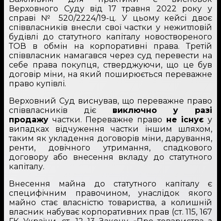
Верховного Суду від 17 травня 2022 року у
справі № 520/2224/19-ц. У цьому кейсі двоє
співвласників внесли свої частки у нежитловій
будівлі до статутного капіталу новоствореного
ТОВ в обмін на корпоративні права. Третій
співвласник намагався через суд перевести на
себе права покупця, стверджуючи, що це був
договір міни, на який поширюється переважне
право купівлі.
Верховний Суд виснував, що переважне право
співвласників діє
виключно у разі
продажу
частки. Переважне право
не існує
у
випадках відчуження частки іншим шляхом,
таким як укладення договорів міни, дарування,
ренти, довічного утримання, спадкового
договору або внесення вкладу до статутного
капіталу.
Внесення майна до статутного капіталу є
специфічним правочином, унаслідок якого
майно стає власністю товариства, а колишній
власник набуває корпоративних прав (ст. 115, 167