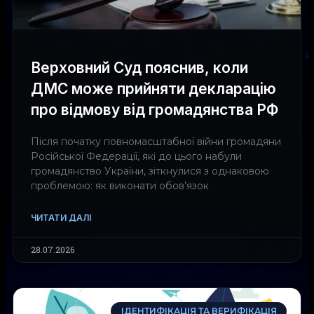
Верховний Суд пояснив, коли
ДМС може прийняти декларацію
про відмову від громадянства РФ
Після початку повномасштабної війни громадяни
Російської Федерації, які до цього набули
громадянство України, зіткнулися з однаковою
проблемою: як виконати обов’язок
ЧИТАТИ ДАЛІ
28.07.2026
ІДЕНТИФІКАЦІЯ ТА ВЕРИФІКАЦІЯ