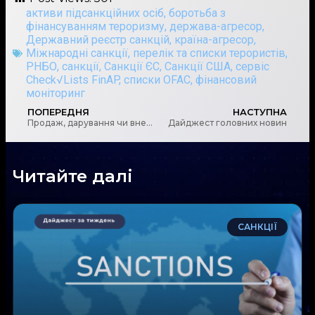
активи підсанкційних осіб
,
боротьба з
фінансуванням тероризму
,
держава-агресор
,
Державний реєстр санкцій
,
країна-агресор
,
Міжнародні санкції
,
перелік та списки терористів
,
РНБО
,
санкції
,
Санкції ЄС
,
Санкції США
,
сервіс
Check√Lists FinAP
,
списки OFAC
,
фінансовий
моніторинг
ПОПЕРЕДНЯ
НАСТУПНА
Продаж, дарування чи внесок у статутний капітал: коли співвласники не мають переважного права на частку
Дайджест головних новин
Читайте далі
САНКЦІЇ