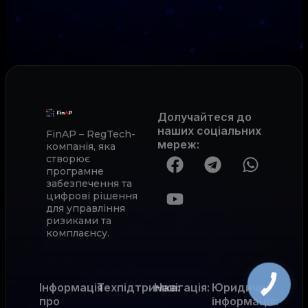
Долучайтеся до
наших соціальних
FinAP – RegTech-
мереж
:
компанія, яка
створює
програмне
забезпечення та
цифрові рішення
для управління
ризиками та
комплаєнсу.
Інформація
Техпідтримка:
Навігація:
Юридична
про
інформація: