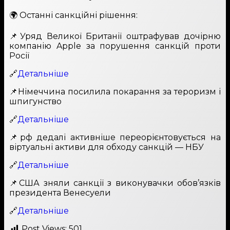
🌍 Останні санкційні рішення:
📌Уряд Великої Британії оштрафував дочірню
компанію Apple за порушення санкцій проти
Росії
🔗
Детальніше
📌Німеччина посилила покарання за тероризм і
шпигунство
🔗
Детальніше
📌рф дедалі активніше переорієнтовується на
віртуальні активи для обходу санкцій — НБУ
🔗
Детальніше
📌США зняли санкції з виконувачки обов’язків
президента Венесуели
🔗
Детальніше
Post Views:
501