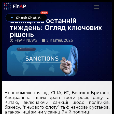
NEW
✦
CheckChat AI
Санкції за останній
тиждень: Огляд ключових
рішень
FinAP NEWS
3 Квітня, 2026
Нові обмеження від США, ЄС, Великої Британії,
Австралії та інших країн проти росії, Ірану та
Китаю, включаючи санкції щодо політиків,
бізнесу, “тіньового флоту” та фінансових установ,
а також інші зміни у санкційній політиці