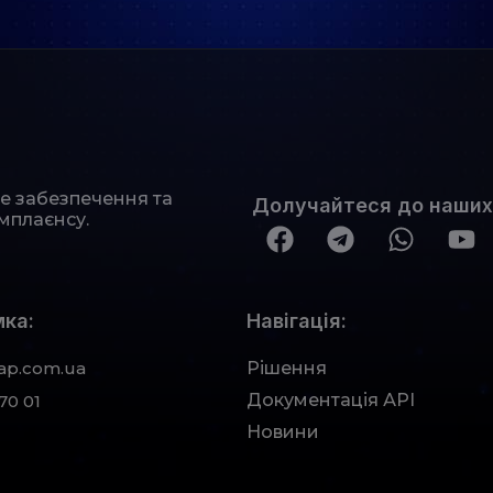
не забезпечення та
Долучайтеся до наших
мплаєнсу.
ка:
Навігація:
ap.com.ua
Рішення
Документація АРІ
70 01
Новини