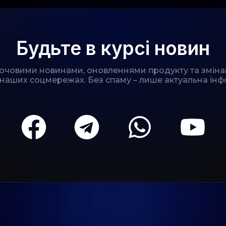
Будьте в курсі новин
лючовими новинами, оновленнями продукту та зміна
 наших соцмережах. Без спаму – лише актуальна інф