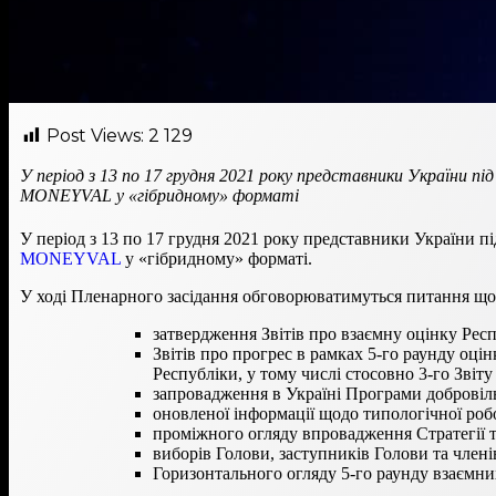
Post Views:
2 129
У період з 13 по 17 грудня 2021 року представники України п
MONEYVAL у «гібридному» форматі
У період з 13 по 17 грудня 2021 року представники України 
MONEYVAL
у «гібридному» форматі.
У ході Пленарного засідання обговорюватимуться питання що
затвердження Звітів про взаємну оцінку Рес
Звітів про прогрес в рамках 5-го раунду оцін
Республіки, у тому числі стосовно 3-го Звіту
запровадження в Україні Програми добровіл
оновленої інформації щодо типологічної 
проміжного огляду впровадження Стратегії
виборів Голови, заступників Голови та чл
Горизонтального огляду 5-го раунду взаємни