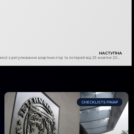
НАСТУПНА
Про набрання чинності рішення Комісії з регулювання азартних ігор та лотерей від 25 жовтня 2021 року
CHECKLISTS FINAP