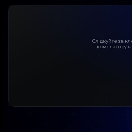
Слідкуйте за к
комплаєнсу в