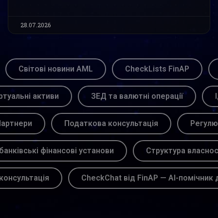
28.07.2026
Світові новини AML
CheckLists FinAP
ртуальні активи
ЗЕД та валютні операції
артнери
Податкова консультація
Регулю
банківські фінансові установи
Структура власнос
консультація
CheckChat від FinAP — AI-помічник 