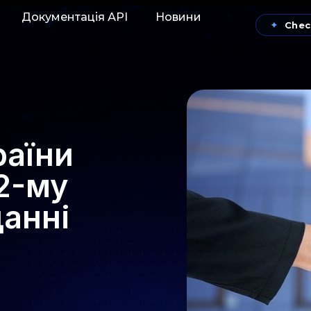
Документація АРІ
Новини
✦
Chec
раїни
62-му
анні