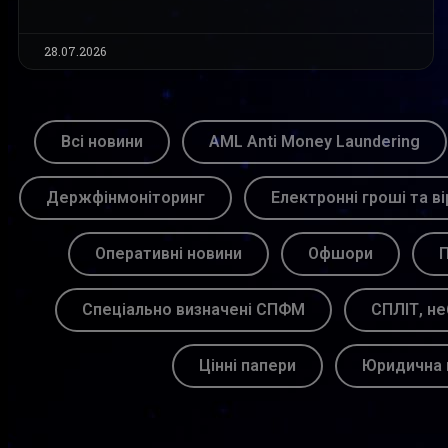
28.07.2026
Всі новини
AML Anti Money Laundering
Держфінмоніторинг
Електронні гроші та ві
Оперативні новини
Офшори
П
Спеціально визначені СПФМ
СПЛІТ, не
Цінні папери
Юридична 