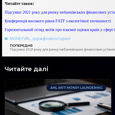
Читайте також:
Підсумки 2021 року для ринку небанківських фінансових уст
Конференція високого рівня FATF з екологічної злочинності
Горизонтальний огляд звітів про взаємні оцінки країн у сфер
MONEYVAL
,
держфінмоніторинг
ПОПЕРЕДНЯ
Підсумки 2021 року для ринку небанківських фінансових устано
Читайте далі
AML ANTI MONEY LAUNDERING