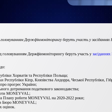
ід головуванням Держфінмоніторингу беруть участь у засіданнях Р
під головуванням Держфінмоніторингу беруть участь у
засіданнях
до:
публіки Хорватія та Республіки Польща;
ки Республіки Кіпр, Князівства Андорра, Чеської Республіки, Гібр
 про прогрес України;
ьного дотримання податкового законодавства;
роботи MONEYVAL;
 та Плану роботи MONEYVAL на 2020-2022 роки;
енів Бюро MONEYVAL;
х оцінок.