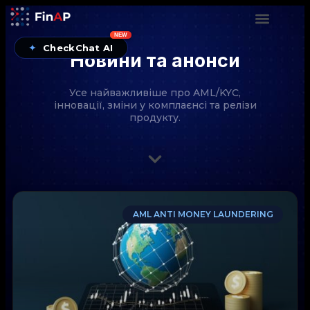
NEW
✦
CheckChat AI
Новини та анонси
Усе найважливіше про AML/KYC,
інновації, зміни у комплаєнсі та релізи
продукту.
CheckChat від FinAP — AI-помічник для перевірок
AML ANTI MONEY LAUNDERING