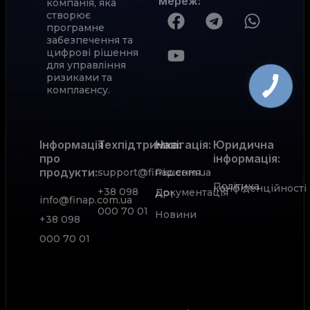
мереж
:
компанія, яка
створює
програмне
забезпечення та
цифрові рішення
для управління
ризиками та
комплаєнсу.
Інформація
Техпідтримка:
Навігація:
Юридична
про
інформація:
продукти:
support@finap.com.ua
Рішення
Політика
конфіденційності
+38 098
Документація
АРІ
info@finap.com.ua
000 70 01
Новини
+38 098
000 70 01