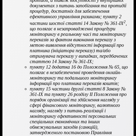
протидії, а також відсутності у внутрішніх
документах з питань запобігання та протидії
процедур, достатніх для забезпечення
ефективного управління ризиками; пункту 2
2
частини шостої статті 14 Закону № 361-IX
,
що полягає в незапровадженні процедури
моніторингу в реальному часі та моніторингу
переказів за фактом виконання переказу з
метою виявлення відсутності інформації про
платника (ініціатора переказу) та/або
отримувача переказу у випадках, передбачених
статтею 14 Закону № 361-IX;
пункту 12 додатка 16 до Положення № 65, що
полягає в незабезпеченні проведення онлайн-
моніторингу та подальшого моніторингу
інформації про платника переказів коштів;
пункту 15 частини другої статті 8 Закону №
361-ІХ та пункту 26 розділу ІІ Положення про
порядок організації та здійснення нагляду у
сфері фінансового моніторингу, валютного
нагляду, нагляду з питань реалізації і
моніторингу ефективності персональних
спеціальних економічних та інших
обмежувальних заходів (санкцій),
затвердженого постановою Правління