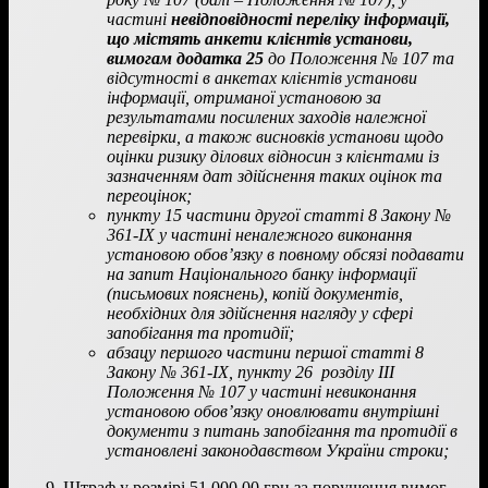
частині
невідповідності переліку інформації,
що містять анкети клієнтів установи,
вимогам додатка 25
до Положення № 107 та
відсутності в анкетах клієнтів установи
інформації, отриманої установою за
результатами посилених заходів належної
перевірки, а також висновків установи щодо
оцінки ризику ділових відносин з клієнтами із
зазначенням дат здійснення таких оцінок та
переоцінок;
пункту 15 частини другої статті 8 Закону №
361-IХ у частині неналежного виконання
установою обов’язку в повному обсязі подавати
на запит Національного банку інформації
(письмових пояснень), копій документів,
необхідних для здійснення нагляду у сфері
запобігання та протидії;
абзацу першого частини першої статті 8
Закону № 361-IX, пункту 26 розділу ІІІ
Положення № 107 у частині невиконання
установою обов’язку оновлювати внутрішні
документи з питань запобігання та протидії в
установлені законодавством України строки;
Штраф у розмірі 51 000,00 грн за порушення вимог