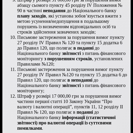
абзацу сьомого пункту 45 розділу IV Положення №
90 в частині
неподання
до Національного банку
плану заходів
, які установа зобов’язується вжити з
метою усунення/недопущення в подальшому
порушень із визначенням відповідальних осіб та
строків здійснення зазначених заходів;
Письмове застереження за порушення вимог пункту
27 розділу IV Правил № 120 та пункту 15 додатка 6
до Правил 120, що полягає
в поданні
до
Національного банку
звітності
з питань фінансового
моніторингу
з порушенням строків
, установлених
Правилами №120;
Письмові застереження за порушення вимог пункту
27 розділу IV Правил №120 та пункту 15 додатка 6 до
Правил 120, що полягає
в неподанні
до
Національного банку
звітності
з питань фінансового
моніторингу;
Штраф у розмірі 17 000,00 грн за порушення вимог
частини першої статті 10 Закону України “Про
валюту і валютні операціїˮ, пунктів 11, 12 розділу IІ
Правил № 120, що полягає в
поданні
до
Національного банку
інформації (статистичної
звітності) про валютні операції
із суттєвими
помилками
.