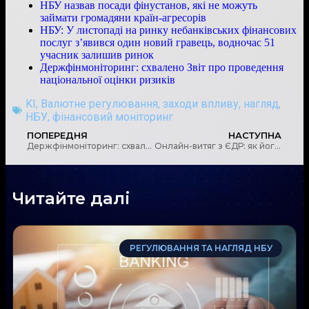
НБУ назвав посади фінустанов, які не можуть
займати громадяни країн-агресорів
НБУ: У листопаді на ринку небанківських фінансових
послуг з’явився один новий гравець, водночас 51
учасник залишив ринок
Держфінмоніторинг: схвалено Звіт про проведення
національної оцінки ризиків
KI
,
Валютне регулювання
,
заходи впливу
,
нагляд
,
НБУ
,
фінансовий моніторинг
ПОПЕРЕДНЯ
НАСТУПНА
Держфінмоніторинг: схвалено Звіт про проведення національної оцінки ризиків
Онлайн-витяг з ЄДР: як його отримати?
Читайте далі
РЕГУЛЮВАННЯ ТА НАГЛЯД НБУ