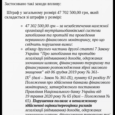
Застосовано такі заходи впливу:
Штраф у загальному розмірі 47 702 500,00 грн, який
складається зі штрафів у розмірі:
47 302 500,00 грн – за незабезпечення належної
організації внутрішньобанківської системи
запобігання та протидії та проведення
первинного фінансового моніторингу, про що
свідчить порушення вимог:
абзацу другого частини другої статті 7 Закону
України “Про запобігання та протидію
легалізації (відмиванню) доходів, одержаних
злочинним шляхом, фінансуванню тероризму та
фінансуванню розповсюдження зброї масового
знищенняˮ від 06 грудня 2019 року № 361-
1
IХ
(далі – Закон № 361-IХ), пункту 63 розділу IV
Положення про здійснення банками фінансового
моніторингу, затвердженого постановою
Правління Національного банку України від
19 травня 2020 року № 65 (далі – Положення №
65).
Порушення полягає в неналежному
здійсненні оцінки/переоцінки ризиків
легалізації (відмивання) доходів, одержаних
злочинним шляхом, фінансування тероризму та/