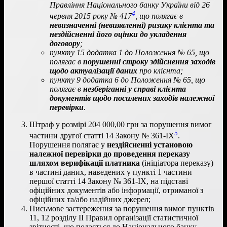
Правління Національного банку України від 26
4
червня 2015 року № 417
, що полягає в
невизначенні (невиявленні) ризику клієнта та
нездійсненні його оцінки до укладення
договору
;
пункту 15 додатка 1 до Положення № 65, що
полягає в
порушенні строку здійснення заходів
щодо актуалізації даних
про клієнта;
пункту 9 додатка 6 до Положення № 65, що
полягає в
незберіганні у справі клієнта
документів щодо посилених заходів належної
перевірки
.
Штраф у розмірі 204 000,00 грн за порушення вимог
5
частини другої статті 14 Закону № 361-ІХ
.
Порушення полягає у
нездійсненні установою
належної перевірки до проведення переказу
шляхом верифікації платника
(ініціатора переказу)
в частині даних, наведених у пункті 1 частини
першої статті 14 Закону № 361-ІХ, на підставі
офіційних документів або інформації, отриманої з
офіційних та/або надійних джерел;
Письмове застереження за порушення вимог пунктів
11, 12 розділу ІІ Правил організації статистичної
звітності, що подається до Національного банку,