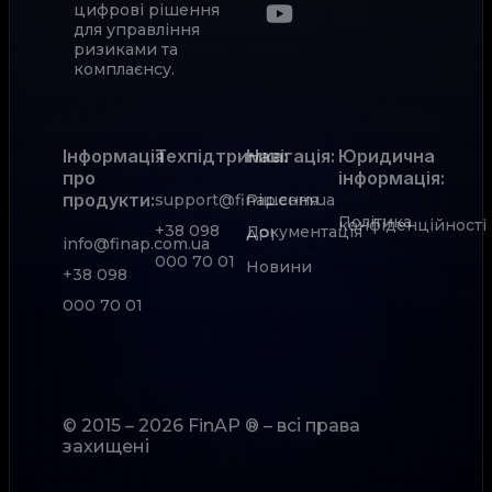
цифрові рішення
для управління
ризиками та
комплаєнсу.
Інформація
Техпідтримка:
Навігація:
Юридична
про
інформація:
продукти:
support@finap.com.ua
Рішення
Політика
конфіденційності
+38 098
Документація
АРІ
info@finap.com.ua
000 70 01
Новини
+38 098
000 70 01
© 2015 – 2026 FinAP ® – всі права
захищені