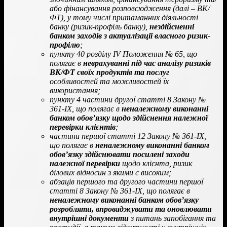
або фінансування розповсюдження (далі – ВК/
ФТ), у тому числі притаманних діяльності
банку (ризик-профіль банку),
нездійсненні
банком заходів з актуалізації власного ризик-
профілю
;
пункту 40 розділу IV Положення № 65, що
полягає в
неврахуванні під час аналізу ризиків
ВК/ФТ своїх продуктів та послуг
особливостей та можливостей їх
використання;
пункту 4 частини другої статті 8 Закону №
361-IX, що полягає в
неналежному виконанні
банком обов’язку щодо здійснення належної
перевірки клієнтів
;
частини першої статті 12 Закону № 361-IX,
що полягає в
неналежному виконанні банком
обов’язку здійснювати посилені заходи
належної перевірки
щодо клієнта, ризик
ділових відносин з якими є високим;
абзаців першого та другого частини першої
статті 8 Закону № 361-IX, що полягає в
неналежному виконанні банком обов’язку
розробляти, впроваджувати та оновлювати
внутрішні документи
з питань запобігання та