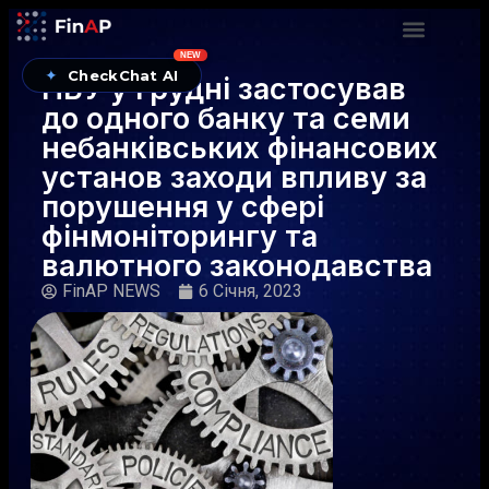
NEW
✦
CheckChat AI
НБУ у грудні застосував
до одного банку та семи
небанківських фінансових
установ заходи впливу за
порушення у сфері
фінмоніторингу та
валютного законодавства
FinAP NEWS
6 Січня, 2023