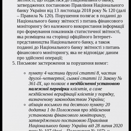
затверджених постановою Правління Національного
банку України від 13 листопада 2018 року № 120 (далі
– Правила № 120). Порушення полягає в поданні до
Національного банку звітності з питань фінансового
моніторингу без належного використання інформації
про формування показників статистичної звітності,
яка розміщена на сторінці офіційного Інтернет-
представництва Національного банку, а також
поданні до Національного банку звітності з питань
фінансового моніторингу, яка не відповідає даним
про здійснені операції;
Письмове застереження за порушення вимог:
пункту 4 частини другої статті 8, частин
другої–четвертої, сьомої статті 11 Закону №
361-ІХ, що полягає в
нездійсненні установою
належної перевірки
клієнтів, а саме
нездійсненні верифікації клієнтів у порядку,
визначеному законодавством України;
абзаців восьмого та десятого пункту 20
додатка 1 до Положення про здійснення
установами фінансового моніторингу,
затвердженого постановою Правління
Національного банку України від 28 липня 2020
року № 107 (далі – Положення № 107), у