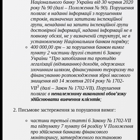
Національного банку України від 30 червня 2020
року № 90 (далі – Положення № 90). Порушення
полягає в наданні інформації з порушенням
строків, визначених запитами інспекційної
групи, ненаданні на запити інспекційної групи
достовірної інформації, наданні інформації не в
повному обсязі, не у визначеній структурі, не в
установленому Національним банком порядку;
400 000,00 грн – за порушення банком вимог
пункту 2 частини другої статті 6 Закону
України “Про запобігання та протидію
легалізації (відмиванню) доходів, одержаних
злочинним шляхом, фінансуванню тероризму та
фінансуванню розповсюдження зброї масового
знищення від 14 жовтня 2014 року № 1702-
3
VII
(далі – Закон № 1702-VII). Порушення
полягає в
неналежному виконанні обов’язку
здійснювати вивчення клієнтів
;
Письмове застереження за порушення вимог:
частини третьої статті 6 Закону № 1702-VII
та підпункту 7 пункту 64 розділу V Положення
про здійснення банками фінансового
моніторингу, затвердженого постановою