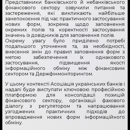
Представники банківського й небанківського
фінансового сектору озвучили питання та
застереження, які викликають найбільше
занепокоєння під час практичного застосування
нових форм, зокрема щодо заповнення
окремих полів та коректності застосування
значень із довідників для заповнення полів.
Окрему увагу було приділено потребі
подальшого уточнення та, за необхідності,
внесення змін до правил заповнення форм з
метою забезпечення їх однакового
застосування, підвищення якості
інформаційного обміну між фінансовим
сектором та Держфінмоніторингом.
У цьому контексті Асоціація українських банків і
надалі буде виступати ключовою професійною
платформою для консолідації позицій
фінансового сектору, організації фахового
діалогу з регулятором та напрацювання
узгоджених практичних підходів до
впровадження нових форм інформаційного
обміну.