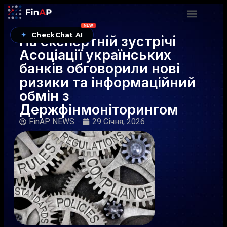
NEW
✦
CheckChat AI
На експертній зустрічі
Асоціації українських
банків обговорили нові
ризики та інформаційний
обмін з
Держфінмоніторингом
FinAP NEWS
29 Січня, 2026