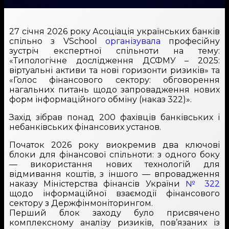
27 січня 2026 року Асоціація українських банків
спільно з VSchool
організувала
професійну
зустріч експертної спільноти на тему:
«Типологічне дослідження ДСФМУ – 2025:
віртуальні активи та нові горизонти ризиків» та
«Голос фінансового сектору: обговорення
нагальних питань щодо запровадження нових
форм інформаційного обміну (наказ 322)».
Захід зібрав понад 200 фахівців банківських і
небанківських фінансових установ.
Початок 2026 року виокремив два ключові
блоки для фінансової спільноти: з одного боку
— використання нових технологій для
відмивання коштів, з іншого — впровадження
наказу Міністерства фінансів України
№ 322
щодо інформаційної взаємодії фінансового
сектору з Держфінмоніторингом.
Перший блок заходу було присвячено
комплексному аналізу ризиків, пов’язаних із