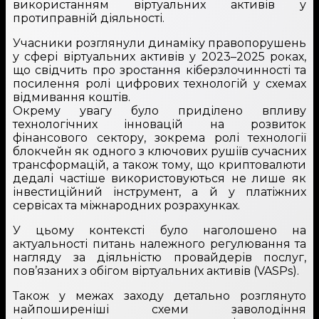
використанням віртуальних активів у
протиправній діяльності.
Учасники розглянули динаміку правопорушень
у сфері віртуальних активів у 2023–2025 роках,
що свідчить про зростання кіберзлочинності та
посилення ролі цифрових технологій у схемах
відмивання коштів.
Окрему увагу було приділено впливу
технологічних інновацій на розвиток
фінансового сектору, зокрема ролі технології
блокчейн як одного з ключових рушіїв сучасних
трансформацій, а також тому, що криптовалюти
дедалі частіше використовуються не лише як
інвестиційний інструмент, а й у платіжних
сервісах та міжнародних розрахунках.
У цьому контексті було наголошено на
актуальності питань належного регулювання та
нагляду за діяльністю провайдерів послуг,
пов’язаних з обігом віртуальних активів (VASPs).
Також у межах заходу детально розглянуто
найпоширеніші схеми заволодіння