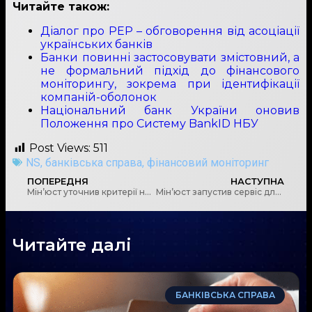
Читайте також:
Діалог про PEP – обговорення від асоціації
українських банків
Банки повинні застосовувати змістовний, а
не формальний підхід до фінансового
моніторингу, зокрема при ідентифікації
компаній-оболонок
Національний банк України оновив
Положення про Систему BankID НБУ
Post Views:
511
NS
,
банківська справа
,
фінансовий моніторинг
ПОПЕРЕДНЯ
НАСТУПНА
Мін’юст уточнив критерії належного оформлення довіреності
Мін’юст запустив сервіс для громадян, документи яких не відображаються в «Дії»
Читайте далі
БАНКІВСЬКА СПРАВА