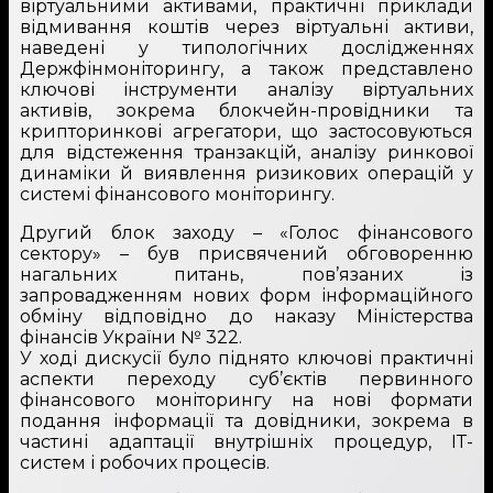
віртуальними активами, практичні приклади
відмивання коштів через віртуальні активи,
наведені у типологічних дослідженнях
Держфінмоніторингу, а також представлено
ключові інструменти аналізу віртуальних
активів, зокрема блокчейн-провідники та
крипторинкові агрегатори, що застосовуються
для відстеження транзакцій, аналізу ринкової
динаміки й виявлення ризикових операцій у
системі фінансового моніторингу.
Другий блок заходу – «Голос фінансового
сектору» – був присвячений обговоренню
нагальних питань, пов’язаних із
запровадженням нових форм інформаційного
обміну відповідно до наказу Міністерства
фінансів України № 322.
У ході дискусії було піднято ключові практичні
аспекти переходу суб’єктів первинного
фінансового моніторингу на нові формати
подання інформації та довідники, зокрема в
частині адаптації внутрішніх процедур, ІТ-
систем і робочих процесів.