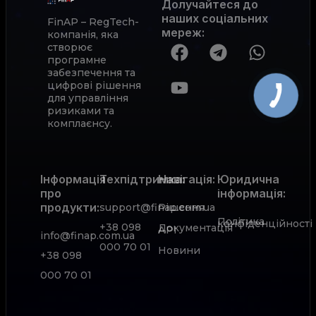
Долучайтеся до
наших соціальних
FinAP – RegTech-
мереж
:
компанія, яка
створює
програмне
забезпечення та
цифрові рішення
для управління
ризиками та
комплаєнсу.
Інформація
Техпідтримка:
Навігація:
Юридична
про
інформація:
продукти:
support@finap.com.ua
Рішення
Політика
конфіденційності
+38 098
Документація
АРІ
info@finap.com.ua
000 70 01
Новини
+38 098
000 70 01