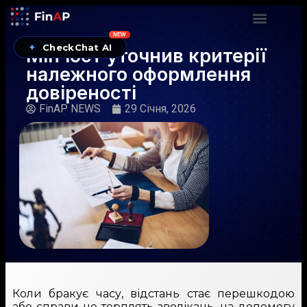
NEW
✦
CheckChat AI
Мін’юст уточнив критерії
належного оформлення
довіреності
FinAP NEWS
29 Січня, 2026
Коли бракує часу, відстань стає перешкодою
або справи не терплять зволікань, на допомогу