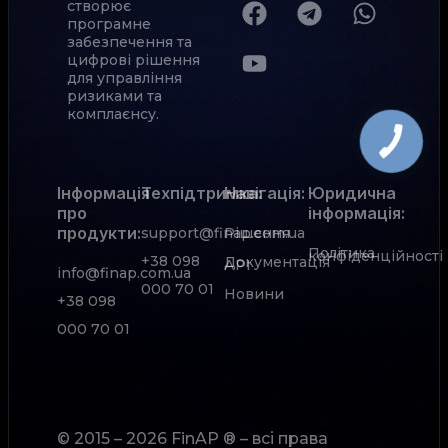
створює
програмне
забезпечення та
цифрові рішення
для управління
ризиками та
комплаєнсу.
Інформація
Техпідтримка:
Навігація:
Юридична
про
інформація:
продукти:
support@finap.com.ua
Рішення
Політика
конфіденційності
+38 098
Документація
АРІ
info@finap.com.ua
000 70 01
Новини
+38 098
000 70 01
© 2015 – 2026 FinAP ® – всі права