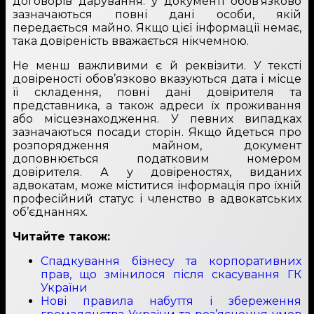
договорів дарування: у документі обов’язково
зазначаються повні дані особи, якій
передається майно. Якщо цієї інформації немає,
така довіреність вважається нікчемною.
Не менш важливими є й реквізити. У тексті
довіреності обов’язково вказуються дата і місце
її складення, повні дані довірителя та
представника, а також адреси їх проживання
або місцезнаходження. У певних випадках
зазначаються посади сторін. Якщо йдеться про
розпорядження майном, документ
доповнюється податковим номером
довірителя. А у довіреностях, виданих
адвокатам, може міститися інформація про їхній
професійний статус і членство в адвокатських
об’єднаннях.
Читайте також:
Спадкування бізнесу та корпоративних
прав, що змінилося після скасування ГК
України
Нові правила набуття і збереження