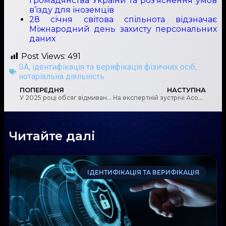
громадянства України та роз’яснення умов
в’їзду для іноземців
28 січня світова спільнота відзначає
Міжнародний день захисту персональних
даних
Post Views:
491
SA
,
ідентифікація та верифікація фізичних осіб
,
нотаріальна діяльність
ПОПЕРЕДНЯ
НАСТУПНА
У 2025 році обсяг відмивання коштів через криптовалюти перевищив $82 млрд
На експертній зустрічі Асоціації українських банків обговорили нові ризики та інформаційний обмін з Держфінмоніторингом
Читайте далі
ІДЕНТИФІКАЦІЯ ТА ВЕРИФІКАЦІЯ