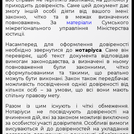
приходить довіреність. Саме цей документ дає
змогу іншій особі діяти від вашого імені:
законно, чітко та в межах визначених
повноважень. За
матеріали
Сумського
міжрегіонального управління Міністерства
юстиції.
Насамперед для оформлення довіреності
необхідно звернутися до
нотаріуса
. Саме він
перевіряє, щоб текст документа відповідав
вимогам законодавства, а визначені в ньому
повноваження були законними, чітко
сформульованими та такими, що реально
можуть бути виконані. Закон також передбачає
можливість посвідчення однієї довіреності від
кількох осіб – за умови, що всі вони мають
спільну правову мету.
Разом із цим існують і чіткі обмеження.
Нотаріуси не посвідчують довіреності на
вчинення дій, які за законом можливі виключно
за особистої участі довірителя. Особливі вимоги
висуваються й до довіреностей на укладання