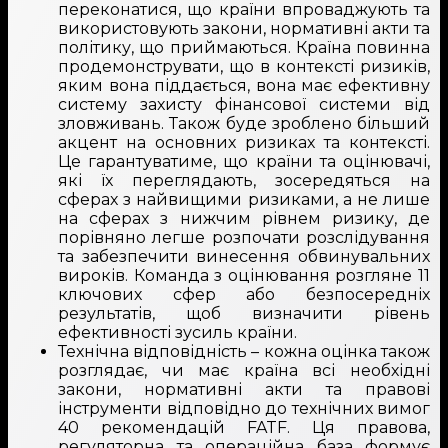
переконатися, що країни впроваджують та
використовують закони, нормативні акти та
політику, що приймаються. Країна повинна
продемонструвати, що в контексті ризиків,
яким вона піддається, вона має ефективну
систему захисту фінансової системи від
зловживань. Також буде зроблено більший
акцент на основних ризиках та контексті.
Це гарантуватиме, що країни та оцінювачі,
які їх переглядають, зосередяться на
сферах з найвищими ризиками, а не лише
на сферах з нижчим рівнем ризику, де
порівняно легше розпочати розслідування
та забезпечити винесення обвинувальних
вироків. Команда з оцінювання розгляне 11
ключових сфер або безпосередніх
результатів, щоб визначити рівень
ефективності зусиль країни.
Технічна відповідність – кожна оцінка також
розглядає, чи має країна всі необхідні
закони, нормативні акти та правові
інструменти відповідно до технічних вимог
40 рекомендацій FATF. Ця правова,
регуляторна та операційна база формує