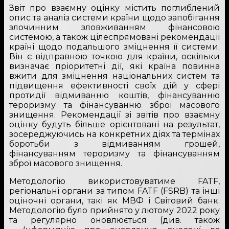
Звіт про взаємну оцінку містить поглиблений
опис та аналіз системи країни щодо запобігання
злочинним зловживанням фінансовою
системою, а також цілеспрямовані рекомендації
країні щодо подальшого зміцнення її системи.
Він є відправною точкою для країни, оскільки
визначає пріоритетні дії, які країна повинна
вжити для зміцнення національних систем та
підвищення ефективності своїх дій у сфері
протидії відмиванню коштів, фінансуванню
тероризму та фінансуванню зброї масового
знищення. Рекомендації зі звітів про взаємну
оцінку будуть більше орієнтовані на результат,
зосереджуючись на конкретних діях та термінах
боротьби з відмиванням грошей,
фінансуванням тероризму та фінансуванням
зброї масового знищення.
Методологію використовуватиме FATF,
регіональні органи за типом FATF (FSRB) та інші
оціночні органи, такі як МВФ і Світовий банк.
Методологію було прийнято у лютому 2022 року
та регулярно оновлюється (див. також