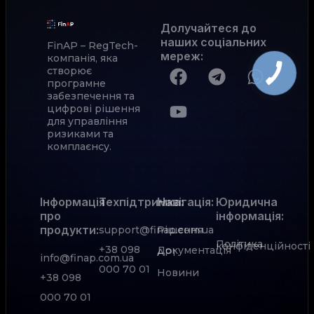
Долучайтеся до
наших соціальних
FinAP – RegTech-
мереж
:
компанія, яка
створює
програмне
забезпечення та
цифрові рішення
для управління
ризиками та
комплаєнсу.
Інформація
Техпідтримка:
Навігація:
Юридична
про
інформація:
продукти:
support@finap.com.ua
Рішення
Політика
конфіденційності
+38 098
Документація
АРІ
info@finap.com.ua
000 70 01
Новини
+38 098
000 70 01