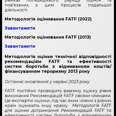
рамках попереднього раунду оцінок та
пов’язаних з цим процесів подальшої
діяльності.
Методологія оцінювання FATF (2022)
Завантажити
Методологія оцінювання FATF (2013)
Завантажити
Методологія оцінки технічної відповідності
рекомендаціям FATF та ефективності
систем боротьби з відмиванням коштів/
фінансуванням тероризму 2013 року
Останнє оновлення у червні 2023 року
FATF постійно проводить взаємну оцінку рівня
виконання Рекомендацій FATF своїми членами.
Це експертні оцінки, під час яких члени з різних
країн оцінюють іншу країну.
Методологія FATF
для оцінки дотримання Рекомендацій FATF та
ефективності систем боротьби з відмиванням