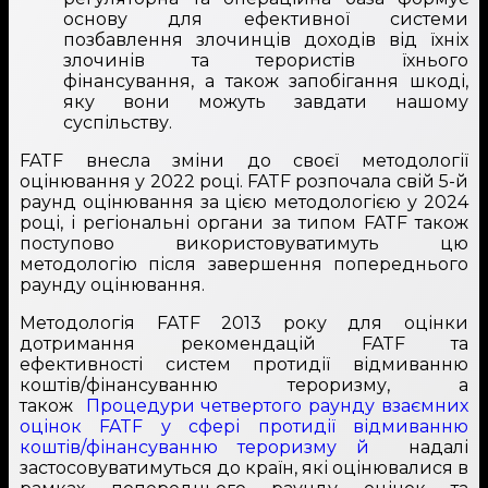
основу для ефективної системи
позбавлення злочинців доходів від їхніх
злочинів та терористів їхнього
фінансування, а також запобігання шкоді,
яку вони можуть завдати нашому
суспільству.
FATF внесла зміни до своєї методології
оцінювання у 2022 році. FATF розпочала свій 5-й
раунд оцінювання за цією методологією у 2024
році, і регіональні органи за типом FATF також
поступово використовуватимуть цю
методологію після завершення попереднього
раунду оцінювання.
Методологія FATF 2013 року для оцінки
дотримання рекомендацій FATF та
ефективності систем протидії відмиванню
коштів/фінансуванню тероризму, а
також
Процедури четвертого раунду взаємних
оцінок FATF у сфері протидії відмиванню
коштів/фінансуванню тероризму й
надалі
застосовуватимуться до країн, які оцінювалися в