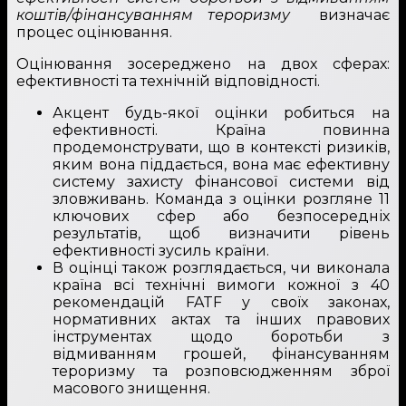
коштів/фінансуванням тероризму
визначає
процес оцінювання.
Оцінювання зосереджено на двох сферах:
ефективності та технічній відповідності.
Акцент будь-якої оцінки робиться на
ефективності. Країна повинна
продемонструвати, що в контексті ризиків,
яким вона піддається, вона має ефективну
систему захисту фінансової системи від
зловживань. Команда з оцінки розгляне 11
ключових сфер або безпосередніх
результатів, щоб визначити рівень
ефективності зусиль країни.
В оцінці також розглядається, чи виконала
країна всі технічні вимоги кожної з 40
рекомендацій FATF у своїх законах,
нормативних актах та інших правових
інструментах щодо боротьби з
відмиванням грошей, фінансуванням
тероризму та розповсюдженням зброї
масового знищення.