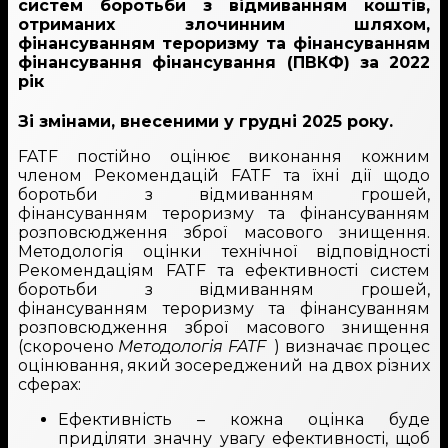
систем боротьби з відмиванням коштів,
отриманих злочинним шляхом,
фінансуванням тероризму та фінансуванням
фінансування фінансування (ПВКФ) за 2022
рік
Зі змінами, внесеними у грудні 2025 року.
FATF постійно оцінює виконання кожним
членом Рекомендацій FATF та їхні дії щодо
боротьби з відмиванням грошей,
фінансуванням тероризму та фінансуванням
розповсюдження зброї масового знищення.
Методологія оцінки технічної відповідності
Рекомендаціям FATF та ефективності систем
боротьби з відмиванням грошей,
фінансуванням тероризму та фінансуванням
розповсюдження зброї масового знищення
(скорочено
Методологія FATF
) визначає процес
оцінювання, який зосереджений на двох різних
сферах:
Ефективність – кожна оцінка буде
приділяти значну увагу ефективності, щоб