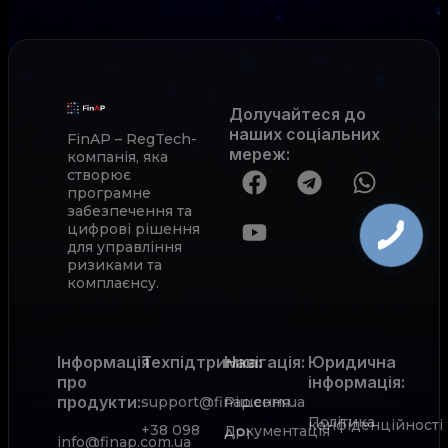
Долучайтеся до
наших соціальних
FinAP – RegTech-
мереж
:
компанія, яка
створює
програмне
забезпечення та
цифрові рішення
для управління
ризиками та
комплаєнсу.
Інформація
Техпідтримка:
Навігація:
Юридична
про
інформація:
продукти:
support@finap.com.ua
Рішення
Політика
конфіденційності
+38 098
Документація
АРІ
info@finap.com.ua