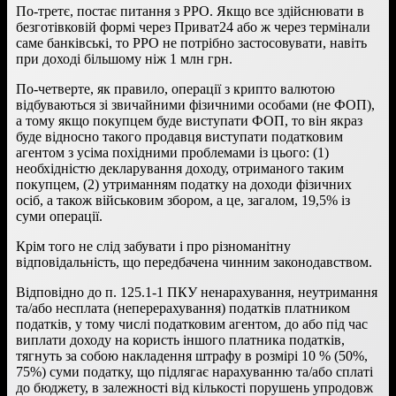
По-третє, постає питання з РРО. Якщо все здійснювати в
безготівковій формі через Приват24 або ж через термінали
саме банківські, то РРО не потрібно застосовувати, навіть
при доході більшому ніж 1 млн грн.
По-четверте, як правило, операції з крипто валютою
відбуваються зі звичайними фізичними особами (не ФОП),
а тому якщо покупцем буде виступати ФОП, то він якраз
буде відносно такого продавця виступати податковим
агентом з усіма похідними проблемами із цього: (1)
необхідністю декларування доходу, отриманого таким
покупцем, (2) утриманням податку на доходи фізичних
осіб, а також військовим збором, а це, загалом, 19,5% із
суми операції.
Крім того не слід забувати і про різноманітну
відповідальність, що передбачена чинним законодавством.
Відповідно до п. 125.1-1 ПКУ ненарахування, неутримання
та/або несплата (неперерахування) податків платником
податків, у тому числі податковим агентом, до або під час
виплати доходу на користь іншого платника податків,
тягнуть за собою накладення штрафу в розмірі 10 % (50%,
75%) суми податку, що підлягає нарахуванню та/або сплаті
до бюджету, в залежності від кількості порушень упродовж