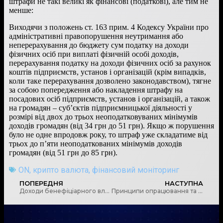
штрафи не такі великі як фінансові (податкові), але тим не
менше:
Виходячи з положень ст. 163 прим. 4 Кодексу України про
адміністративні правопорушення неутримання або
неперерахування до бюджету сум податку на доходи
фізичних осіб при виплаті фізичній особі доходів,
перерахування податку на доходи фізичних осіб за рахунок
коштів підприємств, установ і організацій (крім випадків,
коли таке перерахування дозволено законодавством), тягне
за собою попередження або накладення штрафу на
посадових осіб підприємств, установ і організацій, а також
на громадян – суб’єктів підприємницької діяльності у
розмірі від двох до трьох неоподатковуваних мінімумів
доходів громадян (від 34 грн до 51 грн). Якщо ж порушення
було не одне впродовж року, то штраф уже складатиме від
трьох до п’яти неоподаткованих мінімумів доходів
громадян (від 51 грн до 85 грн).
ON
,
крипто валюта
,
фінансовий моніторинг
ПОПЕРЕДНЯ
НАСТУПНА
Доходи бенефіціарного власника: Судове тлумачення
Принципи опрацювання та критерії аналізу одержаної від СПФМ інформації