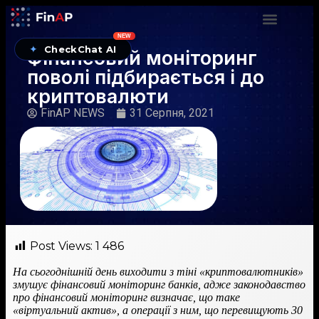
NEW
✦
CheckChat AI
Фінансовий моніторинг
поволі підбирається і до
криптовалюти
FinAP NEWS
31 Серпня, 2021
Post Views:
1 486
На сьогоднішній день виходити з тіні «криптовалютників»
змушує фінансовий моніторинг банків, адже законодавство
про фінансовий моніторинг визначає, що таке
«віртуальний актив», а операції з ним, що перевищують 30