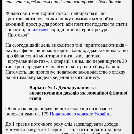
тис. грн є предметом аналізу та контролю з боку банків.
Фінансовий моніторинг поволі підбирається і до
криптовалюти, учасники ринку намагаються знайти
законний простір для роботи аби платити податки та спати
спокійно,
повідомляє
юридичний інтернет-ресурс
“Протокол”.
На сьогоднішній день виходити з тіні «криптовалютників»
змушує фінансовий моніторинг банків, адже законодавство
про фінансовий моніторинг визначає, що таке
«віртуальний актив», а операції з ним, що перевищують 30
тис. грн є предметом аналізу та контролю з боку банків.
Натомість, що пропонує податкове законодавство з огляду
на оптимальну модель ведення такого бізнесу.
Варіант № 1. Декларування та
оподаткування доходів як звичайної фізичної
особи
Обов’язок щодо подачі річної декларації визначається
положеннями ст. 179
Податкового кодексу України
.
До 1 травня поточного року слід задекларувати доходи
минулого року, а до 1 серпня – сплатити податки за цим