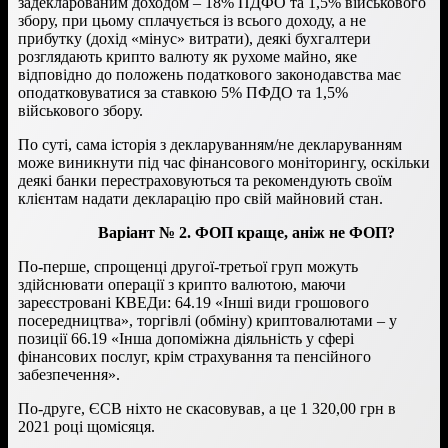
задекларованим доходом – 18% ПДФО та 1,5% військового
збору, при цьому сплачується із всього доходу, а не
прибутку (дохід «мінус» витрати), деякі бухгалтери
розглядають крипто валюту як рухоме майно, яке
відповідно до положень податкового законодавства має
оподатковуватися за ставкою 5% ПФДО та 1,5%
військового збору.
По суті, сама історія з декларуванням/не декларуванням
може виникнути під час фінансового моніторингу, оскільки
деякі банки перестраховуються та рекомендують своїм
клієнтам надати декларацію про свій майновий стан.
Варіант № 2. ФОП краще, аніж не ФОП?
По-перше, спрощенці другої-третьої груп можуть
здійснювати операції з крипто валютою, маючи
зареєстровані КВЕДи: 64.19 «Інші види грошового
посередництва», торгівлі (обміну) криптовалютами – у
позиції 66.19 «Інша допоміжна діяльність у сфері
фінансових послуг, крім страхування та пенсійного
забезпечення».
По-друге, ЄСВ ніхто не скасовував, а це 1 320,00 грн в
2021 році щомісяця.