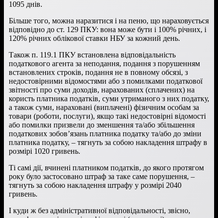
1095 днів.
Більше того, можна наразитися і на пеню, що нараховується
відповідно до ст. 129 ПКУ: вона може бути і 100% річних, і
120% річних облікової ставки НБУ за кожний день.
Також п. 119.1 ПКУ встановлена відповідальність
податкового агента за неподання, подання з порушенням
встановлених строків, подання не в повному обсязі, з
недостовірними відомостями або з помилками податкової
звітності про суми доходів, нарахованих (сплачених) на
користь платника податків, суми утриманого з них податку,
а також суми, нараховані (виплачені) фізичним особам за
товари (роботи, послуги), якщо такі недостовірні відомості
або помилки призвели до зменшення та/або збільшення
податкових зобов’язань платника податку та/або до зміни
платника податку, – тягнуть за собою накладення штрафу в
розмірі 1020 гривень.
Ті самі дії, вчинені платником податків, до якого протягом
року було застосовано штраф за таке саме порушення, –
тягнуть за собою накладення штрафу у розмірі 2040
гривень.
І куди ж без адміністративної відповідальності, звісно,