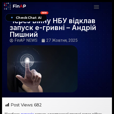
NEW
✦
CheckChat AI
Через війну НБУ відклав
запуск е-гривні – Андрій
Пишний
FinAP NEWS
27 Жовтня, 2025
Post Views:
682