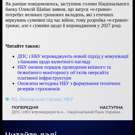
Як раніше повідомлялось, заступник голови Національного
банку Олексій Шабан заявив, що запуск «е-гривні»
потребує великих грошових вкладень, які з етичних
міркувань сумнівні під час війни, тому розробка «е-гривні»
триває, але є сумніви щодо її впровадження у 2027 році.
Читайте також:
ДПС і НБУ впроваджують новий підхід у комунікації
з банками щодо валютного нагляду
НБУ оновив порядок проведення виїзного та
безвиїзного моніторингу об’єктів оверсайта
платіжної інфраструктури
Оновлена методика НБУ з формування технічних
резервів страховиків
NS
,
банківська справа
,
НБУ
ПОПЕРЕДНЯ
НАСТУПНА
ДПС і НБУ впроваджують новий підхід у комунікації з банками щодо валютного нагляду
Національний банк України оновив порядок виконання міжбанківських платіжних операцій в Україні в національній валюті
Читайте далі