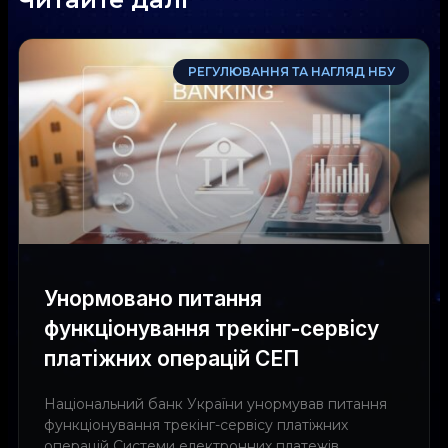
РЕГУЛЮВАННЯ ТА НАГЛЯД НБУ
Унормовано питання
функціонування трекінг-сервісу
платіжних операцій СЕП
Національний банк України унормував питання
функціонування трекінг-сервісу платіжних
операцій Системи електронних платежів