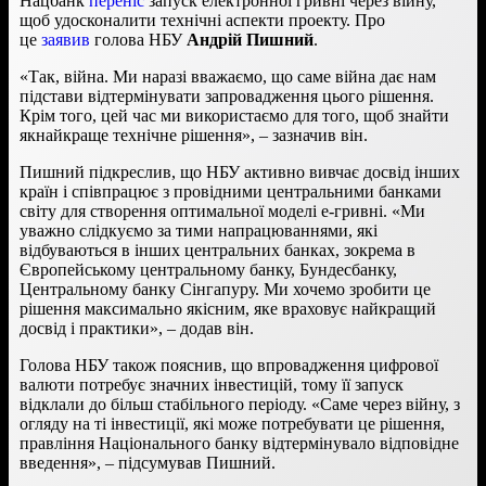
Нацбанк
переніс
запуск електронної гривні через війну,
щоб удосконалити технічні аспекти проекту. Про
це
заявив
голова НБУ
Андрій Пишний
.
«Так, війна. Ми наразі вважаємо, що саме війна дає нам
підстави відтермінувати запровадження цього рішення.
Крім того, цей час ми використаємо для того, щоб знайти
якнайкраще технічне рішення», – зазначив він.
Пишний підкреслив, що НБУ активно вивчає досвід інших
країн і співпрацює з провідними центральними банками
світу для створення оптимальної моделі е-гривні. «Ми
уважно слідкуємо за тими напрацюваннями, які
відбуваються в інших центральних банках, зокрема в
Європейському центральному банку, Бундесбанку,
Центральному банку Сінгапуру. Ми хочемо зробити це
рішення максимально якісним, яке враховує найкращий
досвід і практики», – додав він.
Голова НБУ також пояснив, що впровадження цифрової
валюти потребує значних інвестицій, тому її запуск
відклали до більш стабільного періоду. «Саме через війну, з
огляду на ті інвестиції, які може потребувати це рішення,
правління Національного банку відтермінувало відповідне
введення», – підсумував Пишний.