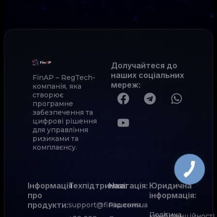
Долучайтеся до
наших соціальних
FinAP – RegTech-
мереж
:
компанія, яка
створює
програмне
забезпечення та
цифрові рішення
для управління
ризиками та
комплаєнсу.
Інформація
Техпідтримка:
Навігація:
Юридична
про
інформація:
продукти:
support@finap.com.ua
Рішення
Політика
конфіденційності