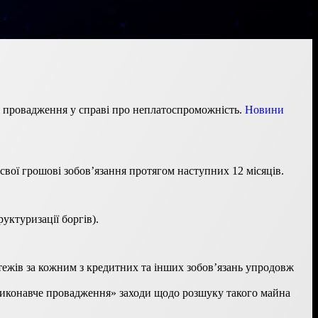
тя провадження у справі про неплатоспроможність.
Новини
вої грошові зобов’язання протягом наступних 12 місяців.
уктуризації боргів).
тежів за кожним з кредитних та інших зобов’язань упродовж
 виконавче провадження» заходи щодо розшуку такого майна