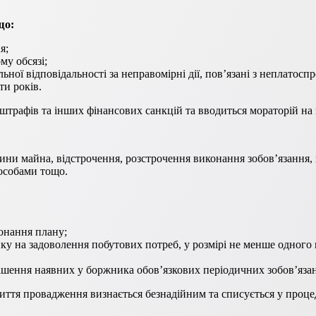
що:
я;
му обсязі;
ьної відповідальності за неправомірні дії, пов’язані з неплатос
ти років.
трафів та інших фінансових санкцій та вводиться мораторій на 
тини майна, відстрочення, розстрочення виконання зобов’язання, 
 особами тощо.
конання плану;
ку на задоволення побутових потреб, у розмірі не менше одного
ашення наявних у боржника обов’язкових періодичних зобов’язан
иття провадження визнається безнадійним та списується у процед