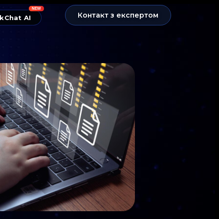
NEW
Контакт з експертом
kChat AI