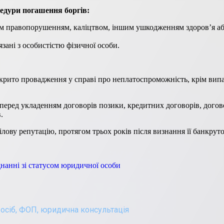
едури погашення боргів:
м правопорушенням, каліцтвом, іншим ушкодженням здоров’я аб
зані з особистістю фізичної особи.
дкрито провадження у справі про неплатоспроможність, крім випа
а перед укладенням договорів позики, кредитних договорів, дого
.
лову репутацію, протягом трьох років після визнання її банкрут
нанні зі статусом юридичної особи
 осіб
,
ФОП
,
юридична консультація