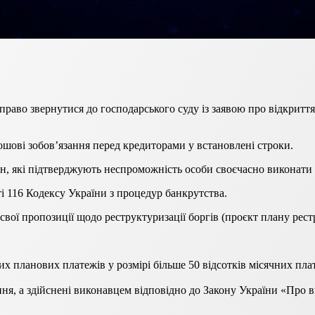
є право звернутися до господарського суду із заявою про відкрит
ошові зобов’язання перед кредиторами у встановлені строки.
н, які підтверджують неспроможність особи своєчасно виконати с
і 116 Кодексу України з процедур банкрутства.
вої пропозиції щодо реструктуризації боргів (проєкт плану рестр
х планових платежів у розмірі більше 50 відсотків місячних пла
ення, а здійснені виконавцем відповідно до Закону України «Про