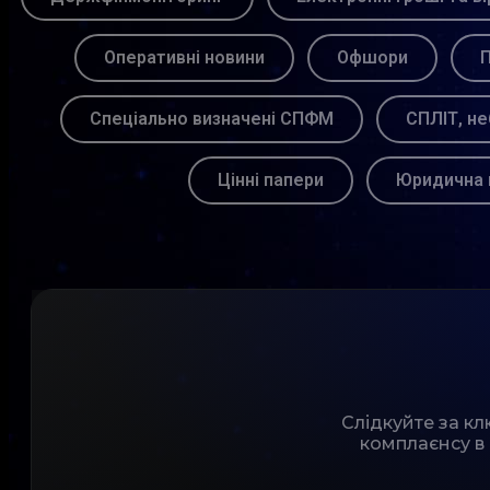
Оперативні новини
Офшори
П
Спеціально визначені СПФМ
СПЛІТ, не
Цінні папери
Юридична 
Слідкуйте за к
комплаєнсу в