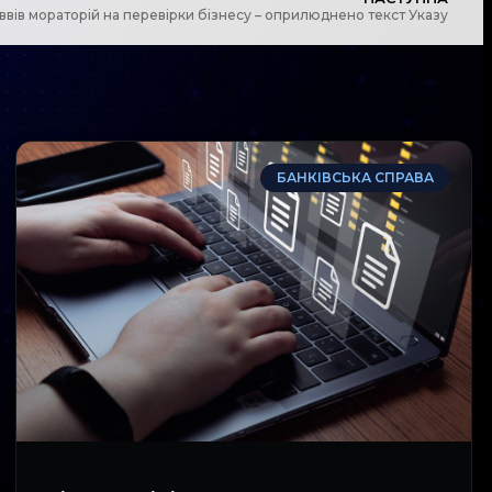
ввів мораторій на перевірки бізнесу – оприлюднено текст Указу
БАНКІВСЬКА СПРАВА