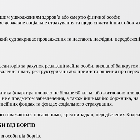
ншим ушкодженням здоров’я або смертю фізичної особи;
ве державне соціальне страхування та щодо сплати інших обов’яз
ий суд закриває провадження та настають наслідки, передбачен
иторів за рахунок реалізації майна особи, визнаної банкрутом, т
алення плану реструктуризації або прийнято рішення про перех
ника (квартира площею не більше 60 кв. м. або житловою площею
 не є предметом забезпечення, а також інше майно боржника, на 
нсійних фондах та фондах соціального страхування.
орги вважаються погашеними, крім випадків, передбачених Кодек
И ВІД БОРГІВ
я особи від боргів.