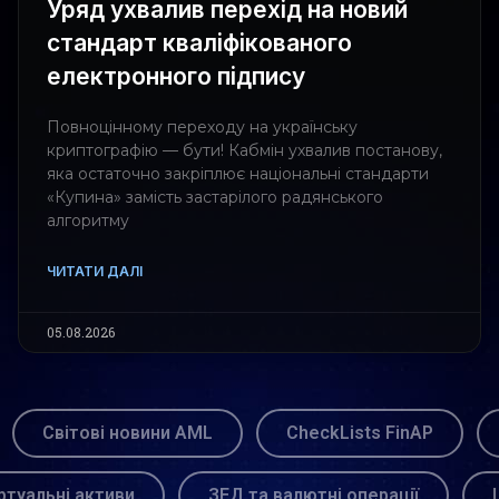
Уряд ухвалив перехід на новий
стандарт кваліфікованого
електронного підпису
Повноцінному переходу на українську
криптографію — бути! Кабмін ухвалив постанову,
яка остаточно закріплює національні стандарти
«Купина» замість застарілого радянського
алгоритму
ЧИТАТИ ДАЛІ
05.08.2026
Світові новини AML
CheckLists FinAP
ртуальні активи
ЗЕД та валютні операції