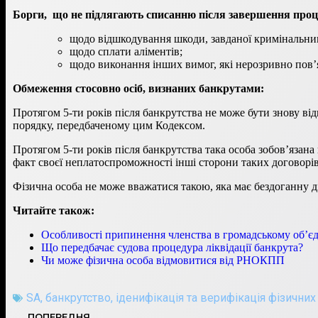
Борги, що не підлягають списанню після завершення проц
щодо відшкодування шкоди, завданої кримінальни
щодо сплати аліментів;
щодо виконання інших вимог, які нерозривно пов’я
Обмеження стосовно осіб, визнаних банкрутами:
Протягом 5-ти років після банкрутства не може бути знову ві
порядку, передбаченому цим Кодексом.
Протягом 5-ти років після банкрутства така особа зобов’язан
факт своєї неплатоспроможності інші сторони таких договорів
Фізична особа не може вважатися такою, яка має бездоганну ді
Читайте також:
Особливості припинення членства в громадському об’єд
Що передбачає судова процедура ліквідації банкрута?
Чи може фізична особа відмовитися від РНОКПП
SA
,
банкрутство
,
іденифікація та верифікація фізичних
ПОПЕРЕДНЯ