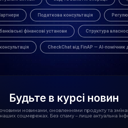
артнери
Податкова консультація
Регулю
банківські фінансові установи
Структура власнос
консультація
CheckChat від FinAP — AI-помічник 
Будьте в курсі новин
лючовими новинами, оновленнями продукту та зміна
 наших соцмережах. Без спаму – лише актуальна інф