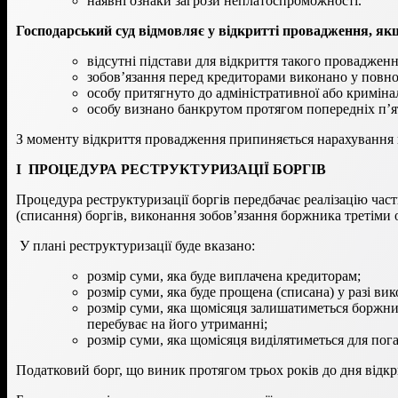
наявні ознаки загрози неплатоспроможності.
Господарський суд відмовляє у відкритті провадження, як
відсутні підстави для відкриття такого провадженн
зобов’язання перед кредиторами виконано у повно
особу притягнуто до адміністративної або кримінал
особу визнано банкрутом протягом попередніх п’я
З моменту відкриття провадження припиняється нарахування ш
І ПРОЦЕДУРА РЕСТРУКТУРИЗАЦІЇ БОРГІВ
Процедура реструктуризації боргів передбачає реалізацію час
(списання) боргів, виконання зобов’язання боржника третіми
У плані реструктуризації буде вказано:
розмір суми, яка буде виплачена кредиторам;
розмір суми, яка буде прощена (списана) у разі ви
розмір суми, яка щомісяця залишатиметься боржни
перебуває на його утриманні;
розмір суми, яка щомісяця виділятиметься для пог
Податковий борг, що виник протягом трьох років до дня відкр