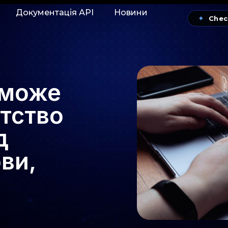
Документація АРІ
Новини
✦
Chec
 може
утство
д
ови,