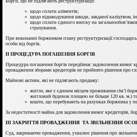
Борги, що не підлягають реструктуризації:
щодо сплати аліментів;
щодо відшкодування шкоди, завданої каліцтвом, і
щодо сплати єдиного внеску на загальнообов’язко
страхування.
При виконанні боржником плану реструктуризації господарськ
особи від боргів.
ІІ ПРОЦЕДУРА ПОГАШЕННЯ БОРГІВ
Процедура погашення боргів передбачає задоволення вимог кред
провадження зборами кредиторів не прийнято рішення про схв
Майнові активи, які не підлягають продажу:
житло, яке є єдиним місцем проживання сім’ї борж
житловий будинок площею не більше 120 кв. м.) та
кошти, що перебувають на рахунках боржника у пе
За недостатності майна для задоволення вимог кредиторів, б
ІІІ ЗАКРИТТЯ ПРОВАДЖЕННЯ ТА ЗВІЛЬНЕННЯ ОСОБ
Суд, закриваючи провадження, ухвалює рішення про звільненн