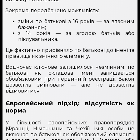
Зокрема, передбачено можливість:
зміни по батькові з 16 років — за власним
бажанням;
з 14 років — за згодою батьків або
піклувальника.
Це фактично прирівняло по батькові до імені та
прізвища як змінного елементу.
Водночас ключове залишилося незмінним: по
батькові як складова імені залишається
обов’язковим при первинній реєстрації. Закон
дозволив змінювати — але не дозволив
відмовитися.
Європейський підхід: відсутність як
норма
У більшості європейських правопорядків
(Франції, Німеччини та Чехії) ім’я особи не
включає по батькові як обов’язковий елемент і