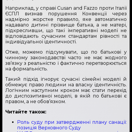
Наприклад, у справі Cusan and Fazzo проти Італії
ЄСПЛ визнав порушення Конвенції через
надмірно жорстке правило, яке автоматично
надавало дитині прізвище батька, а не матері,
підкресливши, що такі імперативні моделі не
відповідають сучасним стандартам рівності та
індивідуальної ідентичності.
Отже, можемо підсумувати, що по батькові у
чинному законодавстві часто не має жодного
зв’язку з реальністю і фактично перетворюється
на формальність.
Такий підхід ігнорує сучасні сімейні моделі й
обмежує право людини на власну ідентичність.
Логічним наступним кроком має стати перехід
до диспозитивної моделі, в якій по батькові є
правом, а не обов’язком.
Читайте також:
Роль суду при затвердженні плану санації:
позиція Верховного Суду