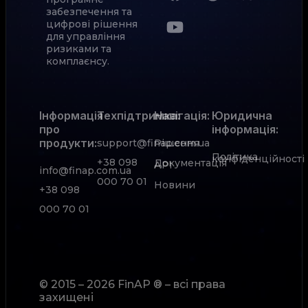
забезпечення та
цифрові рішення
для управління
ризиками та
комплаєнсу.
Інформація
Техпідтримка:
Навігація:
Юридична
про
інформація:
продукти:
support@finap.com.ua
Рішення
Політика
конфіденційності
+38 098
Документація
АРІ
info@finap.com.ua
000 70 01
Новини
+38 098
000 70 01
© 2015 – 2026 FinAP ® – всі права
захищені