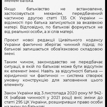
іменем батька.
Якщо батьківство не встановлене,
застосовується механізм, передбачений
частиною другою статті 135 СК України —
відомості про батька записуються за вказівкою
матері. Відповідно, по батькові формується не
від реальної особи, а зі слів матері.
Проєкт нової редакції Цивільного кодексу
України фактично зберігає чинний підхід: по
батькові залишається обов’язковою складовою
імені.
Таким чином, законодавство не передбачає
ситуації, в якій по батькові може бути відсутнім
як елемент імені. Навіть за відсутності батька —
юридичної чи фактичної — система створює
умовну конструкцію для заповнення цього
елементу.
Закон України від 3 листопада 2020 року № 942-
IX (набрав чинності у 2021 році) вніс зміни до
статті 295 ЦК України, розширивши право особи
на зміну по батькові.