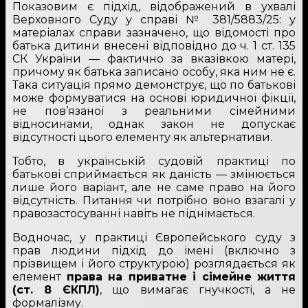
Показовим є підхід, відображений в ухвалі
Верховного Суду у справі № 381/5883/25: у
матеріалах справи зазначено, що відомості про
батька дитини внесені відповідно до ч. 1 ст. 135
СК України — фактично за вказівкою матері,
причому як батька записано особу, яка ним не є.
Така ситуація прямо демонструє, що по батькові
може формуватися на основі юридичної фікції,
не пов’язаної з реальними сімейними
відносинами, однак закон не допускає
відсутності цього елементу як альтернативи.
Тобто, в українській судовій практиці по
батькові сприймається як даність — змінюється
лише його варіант, але не саме право на його
відсутність. Питання чи потрібно воно взагалі у
правозастосуванні навіть не піднімається.
Водночас, у практиці Європейського суду з
прав людини підхід до імені (включно з
прізвищем і його структурою) розглядається як
елемент
права на приватне і сімейне життя
(ст. 8 ЄКПЛ)
, що вимагає гнучкості, а не
формалізму.