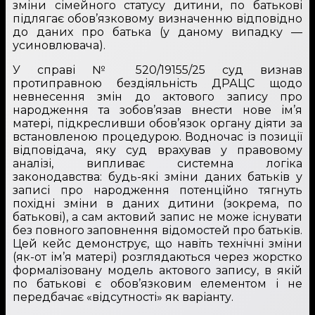
зміни сімейного статусу дитини, по батькові
підлягає обов’язковому визначенню відповідно
до даних про батька (у даному випадку —
усиновлювача).
У справі № 520/19155/25 суд визнав
протиправною бездіяльність ДРАЦС щодо
невнесення змін до актового запису про
народження та зобов’язав внести нове ім’я
матері, підкресливши обов’язок органу діяти за
встановленою процедурою. Водночас із позиції
відповідача, яку суд врахував у правовому
аналізі, випливає системна логіка
законодавства: будь-які зміни даних батьків у
записі про народження потенційно тягнуть
похідні зміни в даних дитини (зокрема, по
батькові), а сам актовий запис не може існувати
без повного заповнення відомостей про батьків.
Цей кейс демонструє, що навіть технічні зміни
(як-от ім’я матері) розглядаються через жорстко
формалізовану модель актового запису, в якій
по батькові є обов’язковим елементом і не
передбачає «відсутності» як варіанту.