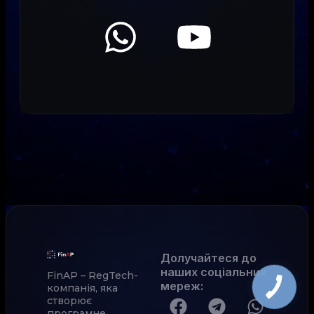
Долучайтеся до
наших соціальних
FinAP – RegTech-
мереж
:
компанія, яка
створює
програмне