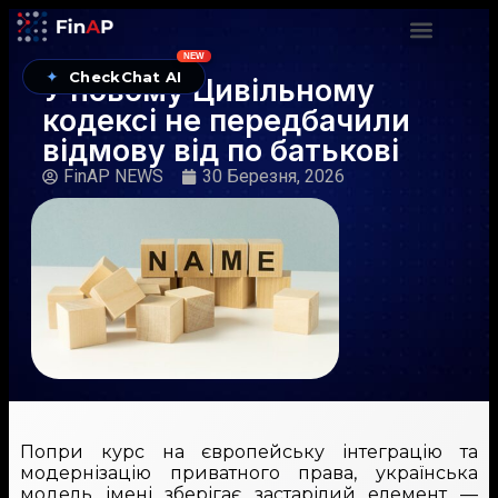
NEW
✦
CheckChat AI
У новому Цивільному
кодексі не передбачили
відмову від по батькові
FinAP NEWS
30 Березня, 2026
Попри курс на європейську інтеграцію та
модернізацію приватного права, українська
модель імені зберігає застарілий елемент —