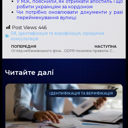
У МЗС пояснили, як отримати апостиль і що
робити українцям за кордоном
Чи потрібно оновлювати документи у разі
перейменування вулиці
Post Views:
446
SA
,
ідентифікація та верифікація
,
юридична
консультація
ПОПЕРЕДНЯ
НАСТУПНА
Огляд небанківського фінансового сектору за IV квартал – ключові актуальні тенденції
GDPR посилює правила: Суд ЄС визнав онлайн-платформи відповідальними за контент користувачів
Читайте далі
ІДЕНТИФІКАЦІЯ ТА ВЕРИФІКАЦІЯ