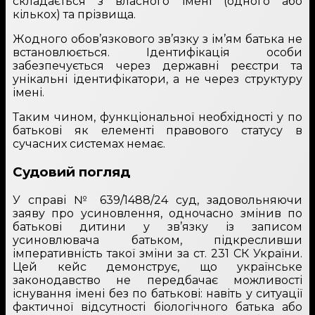
складається з власного імені (одного або
кількох) та прізвища.
Жодного обов’язкового зв’язку з ім’ям батька не
встановлюється. Ідентифікація особи
забезпечується через державні реєстри та
унікальні ідентифікатори, а не через структуру
імені.
Таким чином, функціональної необхідності у по
батькові як елементі правового статусу в
сучасних системах немає.
Судовий погляд
У справі № 639/1488/24 суд, задовольняючи
заяву про усиновлення, одночасно змінив по
батькові дитини у зв’язку із записом
усиновлювача батьком, підкресливши
імперативність такої зміни за ст. 231 СК України.
Цей кейс демонструє, що українське
законодавство не передбачає можливості
існування імені без по батькові: навіть у ситуації
фактичної відсутності біологічного батька або