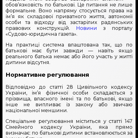
обов’язковість по батькові. Це питання не лише
формальне. Воно напряму стосується права на
ім’я як складової приватного життя, автономії
особи та відходу від застарілих радянських
правових конструкцій.
Новини
з порталу
«Судово-юридична газета».
На практиці система влаштована так, що по
батькові має бути завжди — навіть якщо
реального батька немає або його участь у житті
дитини відсутня.
Нормативне регулювання
Відповідно до статті 28 Цивільного кодексу
України, ім’я фізичної особи складається з
прізвища, власного імені та по батькові, якщо
інше не випливає із закону або звичаю
національної меншини.
Спеціальне регулювання міститься у статті 147
Сімейного кодексу України, яка прямо
визначає: по батькові дитини встановлюється за