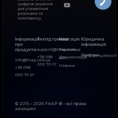
цифрові рішення
для управління
ризиками та
комплаєнсу.
Інформація
Техпідтримка:
Навігація:
Юридична
про
інформація:
продукти:
support@finap.com.ua
Рішення
Політика
конфіденційності
+38 098
Документація
АРІ
info@finap.com.ua
000 70 01
Новини
+38 098
000 70 01
© 2015 – 2026 FinAP ® – всі права
захищені