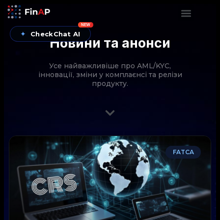
NEW
✦
CheckChat AI
Новини та анонси
Усе найважливіше про AML/KYC,
інновації, зміни у комплаєнсі та релізи
продукту.
CheckChat від FinAP — AI-помічник для перевірок
FATCA