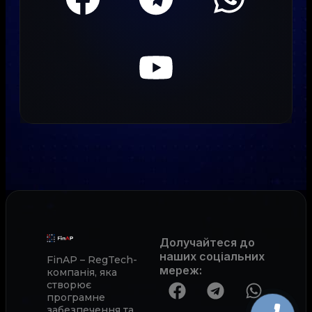
Долучайтеся до
наших соціальних
FinAP – RegTech-
мереж
:
компанія, яка
створює
програмне
забезпечення та