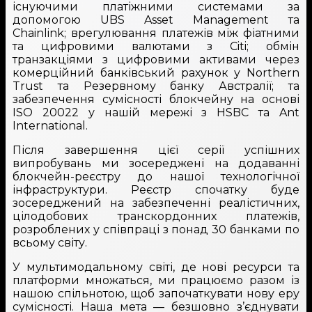
існуючими платіжними системами за
допомогою UBS Asset Management та
Chainlink; врегулювання платежів між фіатними
та цифровими валютами з Citi; обмін
транзакціями з цифровими активами через
комерційний банківський рахунок у Northern
Trust та Резервному банку Австралії; та
забезпечення сумісності блокчейну на основі
ISO 20022 у нашій мережі з HSBC та Ant
International.
Після завершення цієї серії успішних
випробувань ми зосереджені на додаванні
блокчейн-реєстру до нашої технологічної
інфраструктури. Реєстр спочатку буде
зосереджений на забезпеченні реалістичних,
цілодобових транскордонних платежів,
розроблених у співпраці з понад 30 банками по
всьому світу.
У мультимодальному світі, де нові ресурси та
платформи множаться, ми працюємо разом із
нашою спільнотою, щоб започаткувати нову еру
сумісності. Наша мета — безшовно з’єднувати