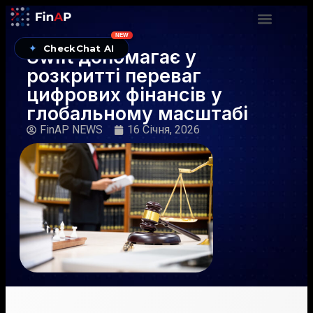
NEW
✦
CheckChat AI
Swift допомагає у
розкритті переваг
цифрових фінансів у
глобальному масштабі
FinAP NEWS
16 Січня, 2026