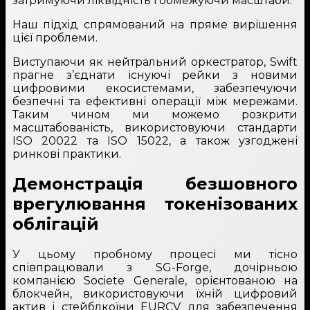
затримуючи ліквідність і обмежуючи масштаби.
Наш підхід спрямований на пряме вирішення
цієї проблеми.
Виступаючи як нейтральний оркестратор, Swift
прагне з’єднати існуючі рейки з новими
цифровими екосистемами, забезпечуючи
безпечні та ефективні операції між мережами.
Таким чином ми можемо розкрити
масштабованість, використовуючи стандарти
ISO 20022 та ISO 15022, а також узгоджені
ринкові практики.
Демонстрація безшовного
врегулювання токенізованих
облігацій
У цьому пробному процесі ми тісно
співпрацювали з SG-Forge, дочірньою
компанією Societe Generale, орієнтованою на
блокчейн, використовуючи їхній цифровий
актив і стейблкоїни EURCV для забезпечення