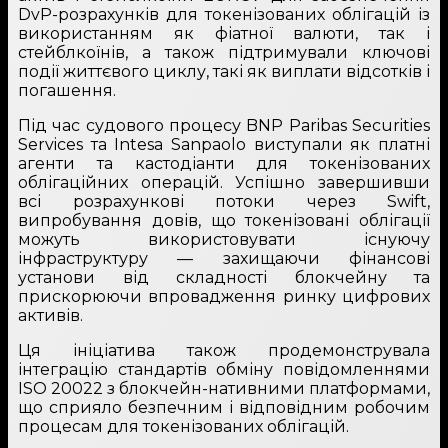
DvP-розрахунків для токенізованих облігацій із
використанням як фіатної валюти, так і
стейблкоїнів, а також підтримували ключові
події життєвого циклу, такі як виплати відсотків і
погашення.
Під час судового процесу BNP Paribas Securities
Services та Intesa Sanpaolo виступали як платні
агенти та кастодіанти для токенізованих
облігаційних операцій. Успішно завершивши
всі розрахункові потоки через Swift,
випробування довів, що токенізовані облігації
можуть використовувати існуючу
інфраструктуру — захищаючи фінансові
установи від складності блокчейну та
прискорюючи впровадження ринку цифрових
активів.
Ця ініціатива також продемонструвала
інтеграцію стандартів обміну повідомленнями
ISO 20022 з блокчейн-нативними платформами,
що сприяло безпечним і відповідним робочим
процесам для токенізованих облігацій.