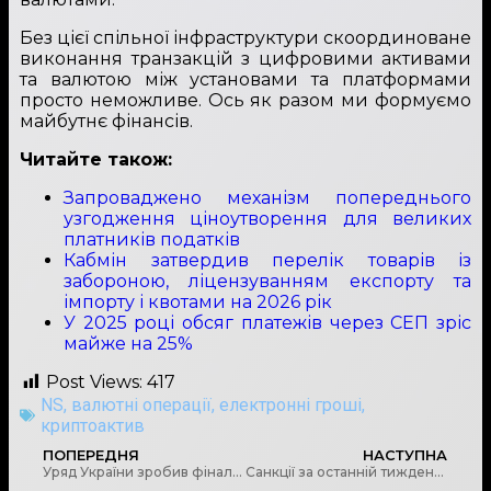
Без цієї спільної інфраструктури скоординоване
виконання транзакцій з цифровими активами
та валютою між установами та платформами
просто неможливе. Ось як разом ми формуємо
майбутнє фінансів.
Читайте також:
Запроваджено механізм попереднього
узгодження ціноутворення для великих
платників податків
Кабмін затвердив перелік товарів із
забороною, ліцензуванням експорту та
імпорту і квотами на 2026 рік
У 2025 році обсяг платежів через СЕП зріс
майже на 25%
Post Views:
417
NS
,
валютні операції
,
електронні гроші
,
криптоактив
ПОПЕРЕДНЯ
НАСТУПНА
Уряд України зробив фінальний крок до повної прозорості ринку азартних ігор
Санкції за останній тиждень: Огляд ключових рішень