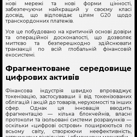
нові мережі та нові форми цінності,
забезпечуючи найкращий у своєму класі
досвід, що відповідає цілям G20 щодо
транскордонних платежів.
Усе це побудовано на критичній основі довіри
та операційної досконалості, що дозволяє
миттєво та безперешкодно здійснювати
транзакції по всій глобальній фінансовій
екосистемі.
Фрагментоване середовище
цифрових активів
Фінансова індустрія швидко впроваджує
токенізацію, застосувавши її від токенізованих
облігацій і акцій до товарів, нерухомості та інших
сфер. Однак ця інновація вводить
фрагментацію — кілька блокчейнів, власні
протоколи та ізольовані системи розрахунків —
оскільки «цифрові острови» поширюються по
всьому світу, створюючи неефективність,