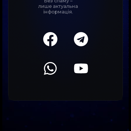
Без спаму –
лише актуальна
інформація.