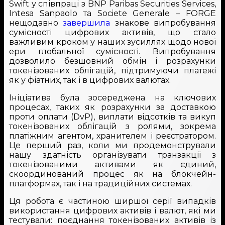
Swift у співпраці з BNP Paribas Securities Services,
Intesa Sanpaolo та Societe Generale – FORGE
нещодавно
завершила
знакове випробування
сумісності цифрових активів, що стало
важливим кроком у наших зусиллях щодо нової
ери глобальної сумісності. Випробування
дозволило безшовний обмін і розрахунки
токенізованих облігацій, підтримуючи платежі
як у фіатних, так і в цифрових валютах.
Ініціатива була зосереджена на ключових
процесах, таких як розрахунки за доставкою
проти оплати (DvP), виплати відсотків та викуп
токенізованих облігацій з ролями, зокрема
платіжним агентом, хранителем і реєстратором.
Це перший раз, коли ми продемонстрували
нашу здатність організувати транзакції з
токенізованими активами як єдиний,
скоординований процес як на блокчейн-
платформах, так і на традиційних системах.
Ця робота є частиною ширшої серії випадків
використання цифрових активів і валют, які ми
тестували: поєднання токенізованих активів із