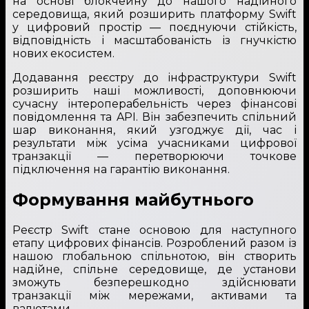
на основі блокчейну до нашого надійного
середовища, який розширить платформу Swift
у цифровий простір — поєднуючи стійкість,
відповідність і масштабованість із гнучкістю
нових екосистем.
Додавання реєстру до інфраструктури Swift
розширить наші можливості, доповнюючи
сучасну інтероперабельність через фінансові
повідомлення та API. Він забезпечить спільний
шар виконання, який узгоджує дії, час і
результати між усіма учасниками цифрової
транзакції — перетворюючи точкове
підключення на гарантію виконання.
Формування майбутнього
Реєстр Swift стане основою для наступного
етапу цифрових фінансів. Розроблений разом із
нашою глобальною спільнотою, він створить
надійне, спільне середовище, де установи
зможуть безперешкодно здійснювати
транзакції між мережами, активами та
валютами.