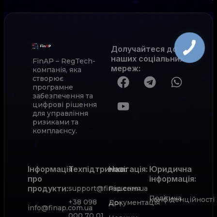
Долучайтеся до
наших соціальних
FinAP – RegTech-
мереж
:
компанія, яка
створює
програмне
забезпечення та
цифрові рішення
для управління
ризиками та
комплаєнсу.
Інформація
Техпідтримка:
Навігація:
Юридична
про
інформація:
продукти:
support@finap.com.ua
Рішення
Політика
конфіденційності
+38 098
Документація
АРІ
info@finap.com.ua
000 70 01