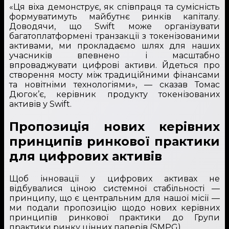
«Ця віха демонструє, як співпраця та сумісність
формуватимуть майбутнє ринків капіталу.
Доводячи, що Swift може організувати
багатоплатформені транзакції з токенізованими
активами, ми прокладаємо шлях для наших
учасників впевнено і масштабно
впроваджувати цифрові активи. Йдеться про
створення мосту між традиційними фінансами
та новітніми технологіями», — сказав Томас
Дюгок’є, керівник продукту токенізованих
активів у Swift.
Пропозиція нових керівних
принципів ринкової практики
для цифрових активів
Щоб інновації у цифрових активах не
відбувалися ціною системної стабільності —
принципу, що є центральним для нашої місії —
ми подали пропозицію щодо нових керівних
принципів ринкової практики до Групи
практики ринку цінних паперів (SMPG).