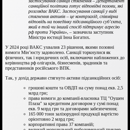
застосування санкції стягнення – Департамент
санкційної політики готує відповідні позови, які
розглядає ВАКС. Застосування санкції у виді
стягнення активів – це контрзахід, співмірна
відповідь на поведінку підсанкційного суб’єкта,
який в той чи інший спосіб підтримує агресію
рф проти України»
, – зазначила заступник
Міністра юстиції Інна Богатих.
У 2024 році ВАКС ухвалив 23 рішення, якими позовні
вимоги Мін’юсту задоволено. Санкції торкнулися як
фізичних, так і юридичних осіб, включаючи наближених до
керівництва рф олігархів, бізнесменів, зрадників та
представників російського ВПК.
Так, у дохід держави стягнуто активи підсанкційних осіб:
грошові кошти та ОВДП на суму понад екв. 2,5
млрд грн;
права вимоги до компанії-власника ТЦ "Оушен
Плаза" за кредитним договором у сумі понад
екв. 9 млрд грн та договорами забезпечення;
165 000 тонн залізорудної продукції вартістю
орієнтовно 2 млрд грн;
корпоративні права 37 компаній;
великий морозильний риболовецький траулер