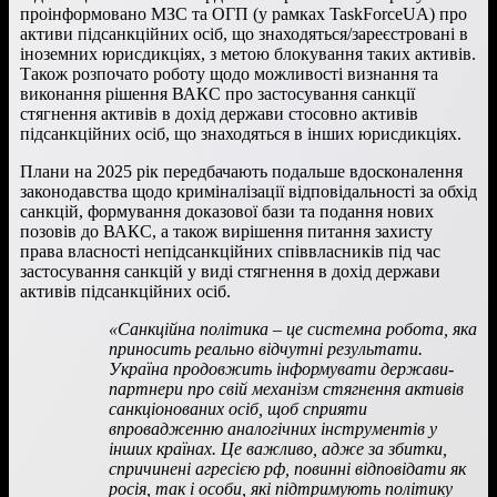
проінформовано МЗС та ОГП (у рамках TaskForceUA) про
активи підсанкційних осіб, що знаходяться/зареєстровані в
іноземних юрисдикціях, з метою блокування таких активів.
Також розпочато роботу щодо можливості визнання та
виконання рішення ВАКС про застосування санкції
стягнення активів в дохід держави стосовно активів
підсанкційних осіб, що знаходяться в інших юрисдикціях.
Плани на 2025 рік передбачають подальше вдосконалення
законодавства щодо криміналізації відповідальності за обхід
санкцій, формування доказової бази та подання нових
позовів до ВАКС, а також вирішення питання захисту
права власності непідсанкційних співвласників під час
застосування санкцій у виді стягнення в дохід держави
активів підсанкційних осіб.
«Санкційна політика – це системна робота, яка
приносить реально відчутні результати.
Україна продовжить інформувати держави-
партнери про свій механізм стягнення активів
санкціонованих осіб, щоб сприяти
впровадженню аналогічних інструментів у
інших країнах. Це важливо, адже за збитки,
спричинені агресією рф, повинні відповідати як
росія, так і особи, які підтримують політику