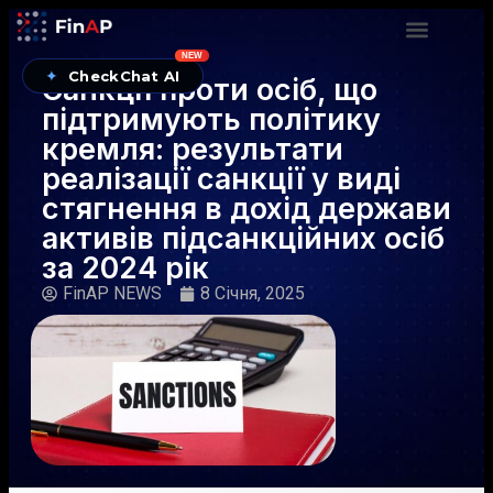
NEW
✦
CheckChat AI
Санкції проти осіб, що
підтримують політику
кремля: результати
реалізації санкції у виді
стягнення в дохід держави
активів підсанкційних осіб
за 2024 рік
FinAP NEWS
8 Січня, 2025