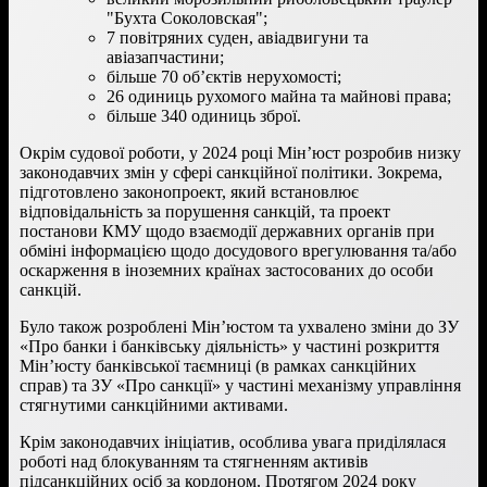
"Бухта Соколовская";
7 повітряних суден, авіадвигуни та
авіазапчастини;
більше 70 об’єктів нерухомості;
26 одиниць рухомого майна та майнові права;
більше 340 одиниць зброї.
Окрім судової роботи, у 2024 році Мін’юст розробив низку
законодавчих змін у сфері санкційної політики. Зокрема,
підготовлено законопроект, який встановлює
відповідальність за порушення санкцій, та проект
постанови КМУ щодо взаємодії державних органів при
обміні інформацією щодо досудового врегулювання та/або
оскарження в іноземних країнах застосованих до особи
санкцій.
Було також розроблені Мін’юстом та ухвалено зміни до ЗУ
«Про банки і банківську діяльність» у частині розкриття
Мін’юсту банківської таємниці (в рамках санкційних
справ) та ЗУ «Про санкції» у частині механізму управління
стягнутими санкційними активами.
Крім законодавчих ініціатив, особлива увага приділялася
роботі над блокуванням та стягненням активів
підсанкційних осіб за кордоном. Протягом 2024 року