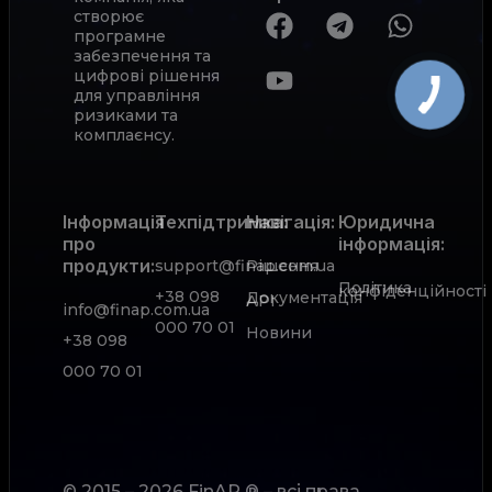
створює
програмне
забезпечення та
цифрові рішення
для управління
ризиками та
комплаєнсу.
Інформація
Техпідтримка:
Навігація:
Юридична
про
інформація:
продукти:
support@finap.com.ua
Рішення
Політика
конфіденційності
+38 098
Документація
АРІ
info@finap.com.ua
000 70 01
Новини
+38 098
000 70 01
© 2015 – 2026 FinAP ® – всі права