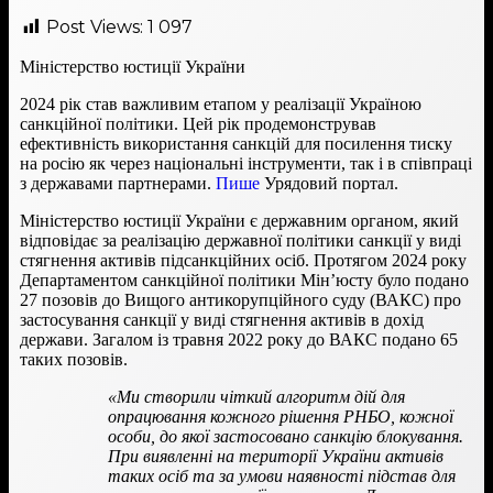
Post Views:
1 097
Міністерство юстиції України
2024 рік став важливим етапом у реалізації Україною
санкційної політики. Цей рік продемонстрував
ефективність використання санкцій для посилення тиску
на росію як через національні інструменти, так і в співпраці
з державами партнерами.
Пише
Урядовий портал.
Міністерство юстиції України є державним органом, який
відповідає за реалізацію державної політики санкції у виді
стягнення активів підсанкційних осіб. Протягом 2024 року
Департаментом санкційної політики Мін’юсту було подано
27 позовів до Вищого антикорупційного суду (ВАКС) про
застосування санкції у виді стягнення активів в дохід
держави. Загалом із травня 2022 року до ВАКС подано 65
таких позовів.
«Ми створили чіткий алгоритм дій для
опрацювання кожного рішення РНБО, кожної
особи, до якої застосовано санкцію блокування.
При виявленні на території України активів
таких осіб та за умови наявності підстав для