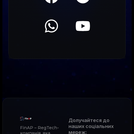
Долучайтеся до
наших соціальних
FinAP – RegTech-
мереж
:
компанія, яка