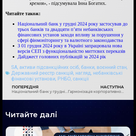
кремля»
, - підсумувала Інна Богатих.
Читайте також:
Національний банк у грудні 2024 року застосував до
трьох банків та двадцяти п’яти небанківських
фінансових установ заходи впливу за порушення у
сфері фінмоніторингу та валютного законодавства
З 01 грудня 2024 року в Україні запрацювала нова
версія СЕП з функціональністю миттєвих переказів
Дайджест головних публікацій за 2024 рік
SA
,
активи підсанкційних осіб
,
банки
,
воєнний стан
,
Державний реєстр санкцій
,
нагляд
,
небанківські
фінансові установи
,
РНБО
,
санкції
ПОПЕРЕДНЯ
НАСТУПНА
Національний банк у грудні 2024 року застосував до трьох банків та двадцяти п’яти небанківських фінансових установ заходи впливу за порушення у сфері фінмоніторингу та валютного законодавства
Гармонізація корпоративного законодавства України згідно норм ЄС
Читайте далі