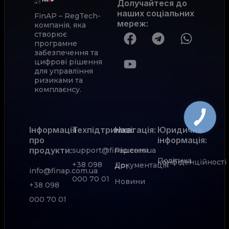
Долучайтеся до
наших соціальних
FinAP – RegTech-
мереж
:
компанія, яка
створює
програмне
забезпечення та
цифрові рішення
для управління
ризиками та
комплаєнсу.
Інформація
Техпідтримка:
Навігація:
Юридична
про
інформація:
продукти:
support@finap.com.ua
Рішення
Політика
конфіденційності
+38 098
Документація
АРІ
info@finap.com.ua
000 70 01
Новини
+38 098
000 70 01