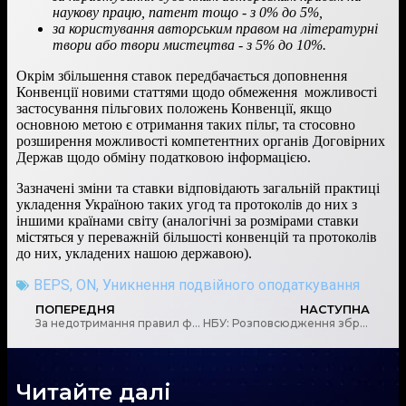
наукову працю, патент тощо - з 0% до 5%,
за користування авторським правом на літературні
твори або твори мистецтва - з 5% до 10%.
Окрім збільшення ставок передбачається доповнення
Конвенції новими статтями щодо обмеження можливості
застосування пільгових положень Конвенції, якщо
основною метою є отримання таких пільг, та стосовно
розширення можливості компетентних органів Договірних
Держав щодо обміну податковою інформацією.
Зазначені зміни та ставки відповідають загальній практиці
укладення Україною таких угод та протоколів до них з
іншими країнами світу (аналогічні за розмірами ставки
містяться у переважній більшості конвенцій та протоколів
до них, укладених нашою державою).
BEPS
,
ON
,
Уникнення подвійного оподаткування
ПОПЕРЕДНЯ
НАСТУПНА
За недотримання правил фінмоніторингу Мін’юст складатиме адмінпротоколи на адвокатів та нотаріусів за новими правилами
НБУ: Розповсюдження зброї масового знищення, як і тероризм, не можуть існувати без фінансування
Читайте далі