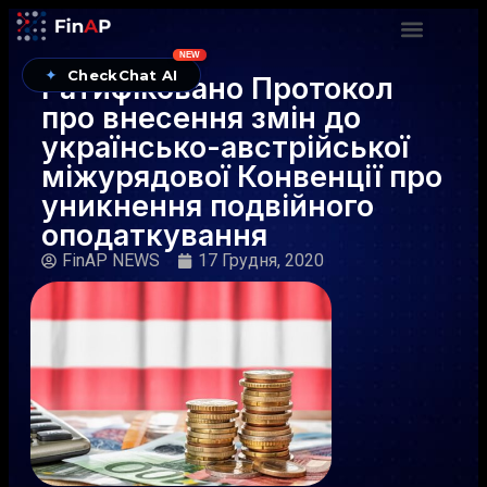
NEW
✦
CheckChat AI
Ратифіковано Протокол
про внесення змін до
українсько-австрійської
міжурядової Конвенції про
уникнення подвійного
оподаткування
FinAP NEWS
17 Грудня, 2020