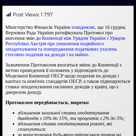
Post Views:
1 797
Міністерство Фінансів України
повідомляє
, що 16 грудня,
Верховна Рада України ратифікувала Протокол про
внесення змін до
Конвенції між Урядом України і Урядом
Республіки Австрія про уникнення подвійного
оподаткування та попередження податкових ухилень
стосовно податків на доходи і на майно
.
Зазначеним Протоколом вносяться зміни до Конвенції з
метою приведення її положень у відповідність до
Модельної Конвенції ОЕСР щодо податків на доходи і
капітал та новітніх стандартів ОЕСР, а також підвищуються
ставки оподаткування пасивних доходів у країні, що є
джерелом доходу.
Протоколом передбачається, зокрема:
збільшення загальної ставки оподаткування
дивідендів з 10% до 15%, та процентів з 2% до 5%;
збільшення ставки оподаткування роялті, які
сплачуються:
за користування будь-яким авторським правом на