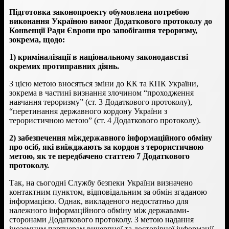
Підготовка законопроекту обумовлена потребою
виконання Україною вимог Додаткового протоколу до
Конвенції Ради Європи про запобігання тероризму,
зокрема, щодо:
1) криміналізації в національному законодавстві
окремих протиправних діянь.
З цією метою вносяться зміни до КК та КПК України,
зокрема в частині визнання злочином “проходження
навчання тероризму” (ст. 3 Додаткового протоколу),
“перетинання державного кордону України з
терористичною метою” (ст. 4 Додаткового протоколу).
2) забезпечення міждержавного інформаційного обміну
про осіб, які виїжджають за кордон з терористичною
метою, як те передбачено статтею 7 Додаткового
протоколу.
Так, на сьогодні Службу безпеки України визначено
контактним пунктом, відповідальним за обмін згаданою
інформацією. Однак, викладеного недостатньо для
належного інформаційного обміну між державами-
сторонами Додаткового протоколу. З метою надання
іноземним партнерам вичерпної та достовірної інформації,