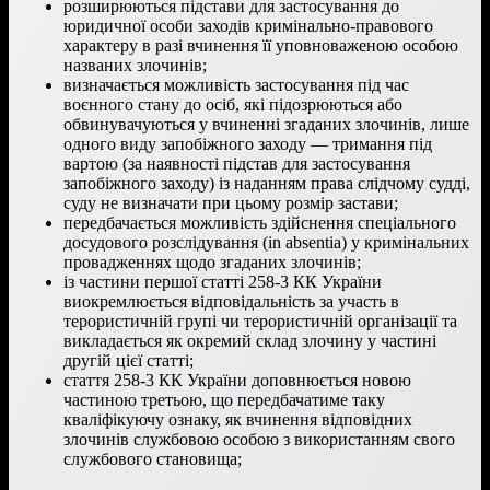
розширюються підстави для застосування до
юридичної особи заходів кримінально-правового
характеру в разі вчинення її уповноваженою особою
названих злочинів;
визначається можливість застосування під час
воєнного стану до осіб, які підозрюються або
обвинувачуються у вчиненні згаданих злочинів, лише
одного виду запобіжного заходу — тримання під
вартою (за наявності підстав для застосування
запобіжного заходу) із наданням права слідчому судді,
суду не визначати при цьому розмір застави;
передбачається можливість здійснення спеціального
досудового розслідування (in absentia) у кримінальних
провадженнях щодо згаданих злочинів;
із частини першої статті 258-3 КК України
виокремлюється відповідальність за участь в
терористичній групі чи терористичній організації та
викладається як окремий склад злочину у частині
другій цієї статті;
стаття 258-3 КК України доповнюється новою
частиною третьою, що передбачатиме таку
кваліфікуючу ознаку, як вчинення відповідних
злочинів службовою особою з використанням свого
службового становища;