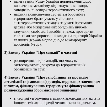
делегування Уряду України повноважень щодо
визначення механізму відшкодування шкоди,
заподіяної внаслідок терористичного акту;
надання повноважень суб’єктам боротьби з
тероризмом брати участь у спільних
антитерористичних заходах за участі іноземних
держав або міждержавних об’єднань шляхом
залучення своїх сил і засобів, а також проводити
спільні антитерористичні заходи на території України
та інших держав відповідно до міжнародних
договорів (угод);
3) Закону України “Про санкції” в частині
розширення видів санкцій, що можуть
застосовуватись, зокрема до терористичних
організацій та груп;
4) Закону України “Про запобігання та протидію
легалізації (відмиванню) доходів, одержаних злочинним
шляхом, фінансуванню тероризму та фінансуванню
розповсюдження зброї масового знищення”
в частині узгодження згаданих законодавчих актів із
іншими змінами, передбаченими законопроектом.