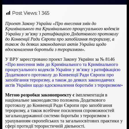
Post Views:
1 365
Проект Закону України «Про внесення змін до
Кримінального та Кримінального процесуального кодексів
України у зв’язку з ратифікацією Додаткового протоколу
до Конвенції Ради Європи про запобігання тероризму, а
також до деяких законодавчих актів України щодо
вдосконалення боротьби з тероризмом».
У ВРУ зареєстровано проект Закону України за № 8146
«Про внесення змін до Кримінального та Кримінального
процесуального кодексів України у зв’язку з ратифікацією
Додаткового протоколу до Конвенції Ради Європи про
запобігання тероризму, а також до деяких законодавчих
актів України щодо вдосконалення боротьби з тероризмом»
Метою розробки законопроекту є
імплементація в
національне законодавство положень Додаткового
протоколу до Конвенції Ради Європи про запобігання
тероризму, а також всебічне посилення спроможностей
загальнодержавної системи боротьби з тероризмом з
урахуванням європейських та загальносвітових практики у
сфері протидії терористичній діяльності.