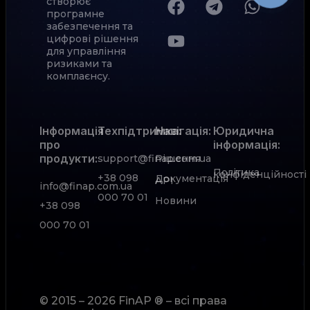
створює
програмне
забезпечення та
цифрові рішення
для управління
ризиками та
комплаєнсу.
Інформація
Техпідтримка:
Навігація:
Юридична
про
інформація:
продукти:
support@finap.com.ua
Рішення
Політика
конфіденційності
+38 098
Документація
АРІ
info@finap.com.ua
000 70 01
Новини
+38 098
000 70 01
© 2015 – 2026 FinAP ® – всі права