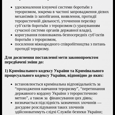
удосконалення існуючої системи боротьби з
тероризмом, зокрема в частині запровадження дієвих
механізмів із запобігання, виявлення, протидії
терористичній діяльності, уточнення переліку
суб’єктів боротьби з тероризмом (з урахуванням
сучасної системи органів державної влади),
коригування повноважень безпосередніх суб’єктів
боротьби з тероризмом,
посилення міжнародного співробітництва з питань
протидії тероризму.
Для досягнення поставленої мети законопроектом
передбачені зміни до:
1) Кримінального кодексу України та Кримінального
процесуального кодексу України, відповідно до яких:
встановлюється кримінальна відповідальність за
“проходження навчання тероризму”, “перетинання
державного кордону України з терористичною
метою”, а також за фінансування цих діянь;
визначається підслідність зазначених злочинів —
досудове розслідування таких злочинів
здійснюватимуть слідчі Служби безпеки України;