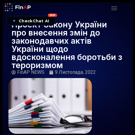
NEW
✦
CheckChat AI
Проект Закону України
про внесення змін до
законодавчих актів
України щодо
вдосконалення боротьби з
тероризмом
FinAP NEWS
9 Листопада, 2022