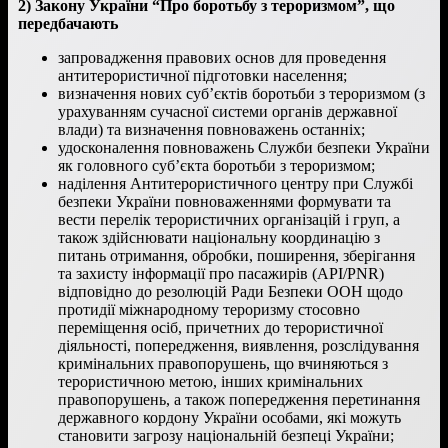
2) Закону України “Про боротьбу з тероризмом”, що
передбачають
запровадження правових основ для проведення
антитерористичної підготовки населення;
визначення нових суб’єктів боротьби з тероризмом (з
урахуванням сучасної системи органів державної
влади) та визначення повноважень останніх;
удосконалення повноважень Служби безпеки України
як головного суб’єкта боротьби з тероризмом;
наділення Антитерористичного центру при Службі
безпеки України повноваженнями формувати та
вести перелік терористичних організацій і груп, а
також здійснювати національну координацію з
питань отримання, обробки, поширення, зберігання
та захисту інформації про пасажирів (API/PNR)
відповідно до резолюцій Ради Безпеки ООН щодо
протидії міжнародному тероризму стосовно
переміщення осіб, причетних до терористичної
діяльності, попередження, виявлення, розслідування
кримінальних правопорушень, що вчиняються з
терористичною метою, інших кримінальних
правопорушень, а також попередження перетинання
державного кордону України особами, які можуть
становити загрозу національній безпеці України;