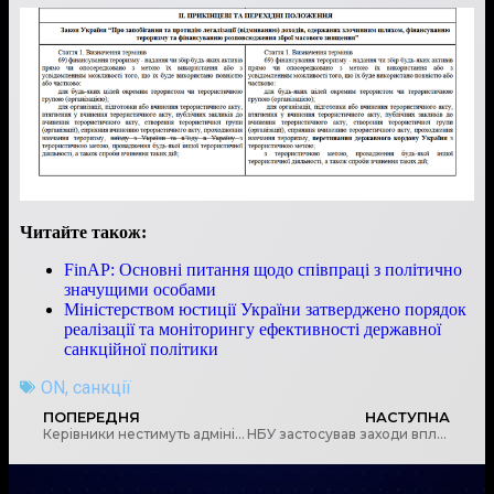
Читайте також:
FinAP: Основні питання щодо співпраці з політично
значущими особами
Міністерством юстиції України затверджено порядок
реалізації та моніторингу ефективності державної
санкційної політики
ON
,
санкції
ПОПЕРЕДНЯ
НАСТУПНА
Керівники нестимуть адміністративну відповідальність за неподання інформації про кінцевого бенефіціарного власника
НБУ застосував заходи впливу до одного ломбарду та 14 фінансових компаній