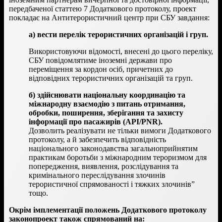
передбаченої статтею 7 Додаткового протоколу, проект
покладає на Антитерористичний центр при СБУ завдання:
а) вести перелік терористичних організацій і груп.
Використовуючи відомості, внесені до цього переліку,
СБУ повідомлятиме іноземні держави про
переміщення за кордон осіб, причетних до
відповідних терористичних організацій та груп.
б) здійснювати національну координацію та
міжнародну взаємодію з питань отримання,
обробки, поширення, зберігання та захисту
інформації про пасажирів (
API
/
PNR
).
Дозволить реалізувати не тільки вимоги Додаткового
протоколу, а й забезпечить відповідність
національного законодавства загальноприйнятим
практикам боротьби з міжнародним тероризмом для
попередження, виявлення, розслідування та
кримінального переслідування злочинів
терористичної спрямованості і тяжких злочинів”
тощо.
Окрім імплементації положень Додаткового протоколу
законопроект також спрямований на: