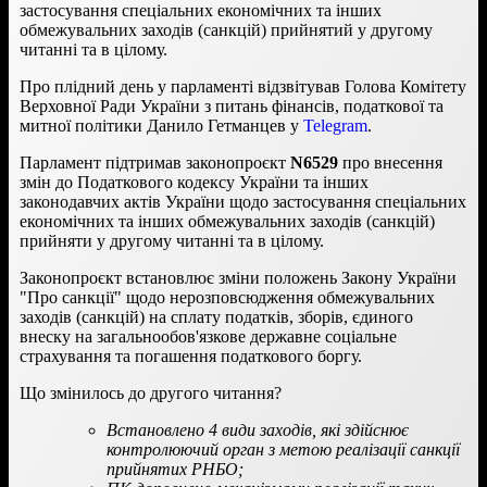
застосування спеціальних економічних та інших
обмежувальних заходів (санкцій) прийнятий у другому
читанні та в цілому.
Про плідний день у парламенті відзвітував Голова Комітету
Верховної Ради України з питань фінансів, податкової та
митної політики Данило Гетманцев у
Telegram
.
Парламент підтримав законопроєкт
N6529
про внесення
змін до Податкового кодексу України та інших
законодавчих актів України щодо застосування спеціальних
економічних та інших обмежувальних заходів (санкцій)
прийняти у другому читанні та в цілому.
Законопроєкт встановлює зміни положень Закону України
"Про санкції" щодо нерозповсюдження обмежувальних
заходів (санкцій) на сплату податків, зборів, єдиного
внеску на загальнообов'язкове державне соціальне
страхування та погашення податкового боргу.
Що змінилось до другого читання?
Встановлено 4 види заходів, які здійснює
контролюючий орган з метою реалізації санкції
прийнятих РНБО;