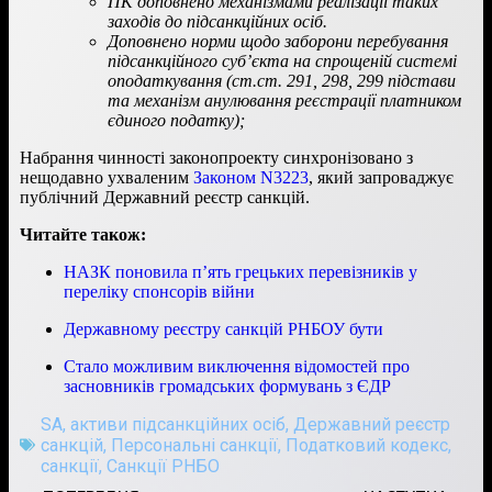
ПК доповнено механізмами реалізації таких
заходів до підсанкційних осіб.
Доповнено норми щодо заборони перебування
підсанкційного суб’єкта на спрощеній системі
оподаткування (ст.ст. 291, 298, 299 підстави
та механізм анулювання реєстрації платником
єдиного податку);
Набрання чинності законопроекту синхронізовано з
нещодавно ухваленим
Законом N3223
, який запроваджує
публічний Державний реєстр санкцій.
Читайте також:
НАЗК поновила п’ять грецьких перевізників у
переліку спонсорів війни
Державному реєстру санкцій РНБОУ бути
Стало можливим виключення відомостей про
засновників громадських формувань з ЄДР
SA
,
активи підсанкційних осіб
,
Державний реєстр
санкцій
,
Персональні санкції
,
Податковий кодекс
,
санкції
,
Санкції РНБО