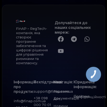
Долучайтеся до
наших соціальних
FinAP – RegTech-
мереж
:
компанія, яка
створює
програмне
забезпечення та
цифрові рішення
для управління
ризиками та
комплаєнсу.
Інформація
Техпідтримка:
Навігація:
Юридична
про
інформація:
продукти:
support@finap.com.ua
Рішення
Політика
конфіденційності
+38 098
Документація
АРІ
info@finap.com.ua
000 70 01
Новини