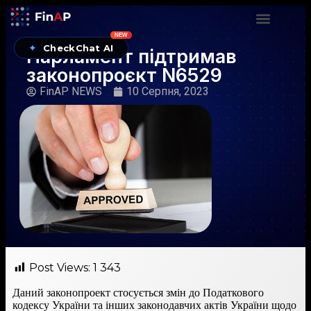
NEW
✦
CheckChat AI
Парламент підтримав
законопроєкт N6529
FinAP NEWS
10 Серпня, 2023
Post Views:
1 343
Даний законопроект стосується змін до Податкового
кодексу України та інших законодавчих актів України щодо