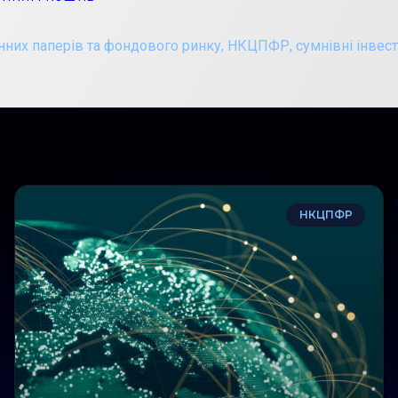
інних паперів та фондового ринку
,
НКЦПФР
,
сумнівні інвес
НКЦПФР