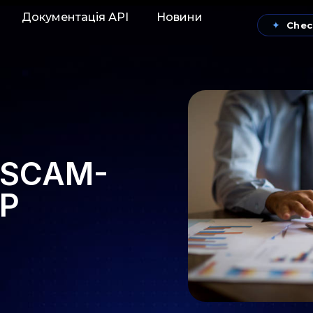
Документація АРІ
Новини
✦
Chec
 SCAM-
ФР