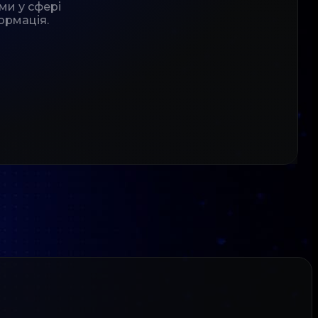
ми у сфері
ормація.