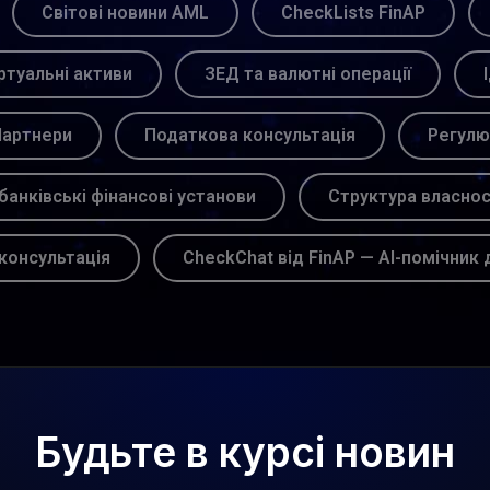
Світові новини AML
CheckLists FinAP
ртуальні активи
ЗЕД та валютні операції
артнери
Податкова консультація
Регулю
банківські фінансові установи
Структура власнос
консультація
CheckChat від FinAP — AI-помічник 
Будьте в курсі новин