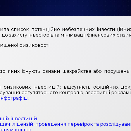
овила список потенційно небезпечних інвестиційни
о захисту інвесторів та мінімізації фінансових ризик
вищеної ризиковості:
до яких існують ознаки шахрайства або порушень 
.
ризикових інвестицій: відсутність офіційних доку
норування регуляторного контролю, агресивні реклам
інфографіці
.
шніх інвестицій
чі ліцензій, проведення перевірок та розслідувань
енням коштів