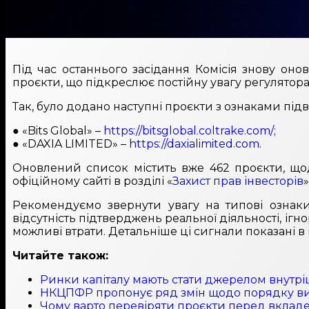
Під час останнього засідання Комісія знову он
проєкти, що підкреслює постійну увагу регулятора д
Так, було додано наступні проєкти з ознаками під
● «Bits Global» –
https://bitsglobal.coltrake.com/
;
● «DAXIA LIMITED» –
https://daxialimited.com
.
Оновлений список містить вже 462 проєкти, що
офіційному сайті в розділі «
Захист прав інвесторів
»
Рекомендуємо звернути увагу на типові ознаки 
відсутність підтверджень реальної діяльності, іг
можливі втрати. Детальніше ці сигнали показані в
Читайте також:
Ринки капіталу мають стати джерелом внутрі
НКЦПФР пропонує ряд змін щодо порядку вида
Чому варто перевіряти проєкти перед вклад