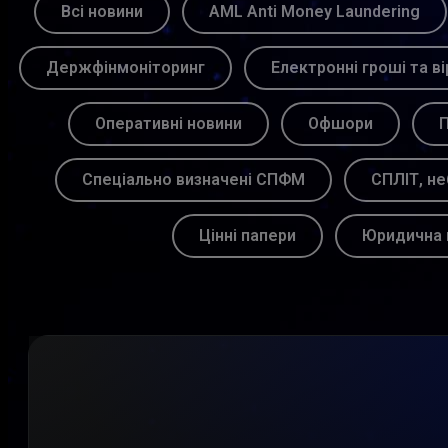
Всі новини
AML Anti Money Laundering
Держфінмоніторинг
Електронні гроші та ві
Оперативні новини
Офшори
П
Спеціально визначені СПФМ
СПЛІТ, не
Цінні папери
Юридична 