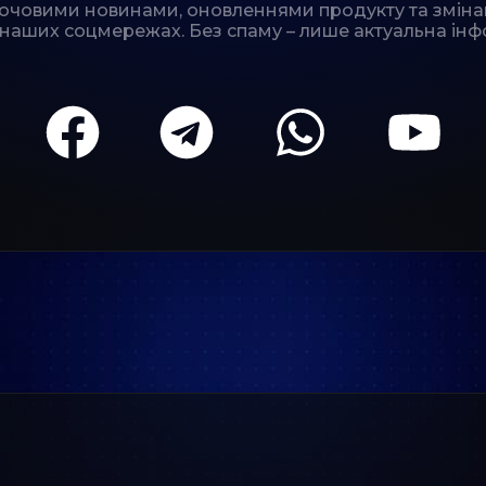
лючовими новинами, оновленнями продукту та зміна
 наших соцмережах. Без спаму – лише актуальна інф