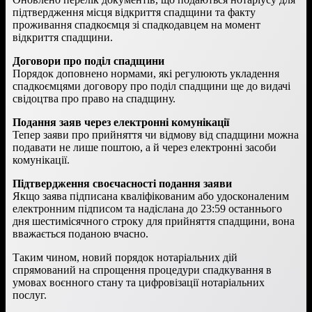
підтвердження місця відкриття спадщини та факту
проживання спадкоємця зі спадкодавцем на момент
відкриття спадщини.
Договори про поділ спадщини
Порядок доповнено нормами, які регулюють укладення
спадкоємцями договору про поділ спадщини ще до видачі
свідоцтва про право на спадщину.
Подання заяв через електронні комунікації
Тепер заяви про прийняття чи відмову від спадщини можна
подавати не лише поштою, а й через електронні засоби
комунікації.
Підтвердження своєчасності подання заяви
Якщо заява підписана кваліфікованим або удосконаленим
електронним підписом та надіслана до 23:59 останнього
дня шестимісячного строку для прийняття спадщини, вона
вважається поданою вчасно.
Таким чином, новий порядок нотаріальних дій
спрямований на спрощення процедури спадкування в
умовах воєнного стану та цифровізації нотаріальних
послуг.