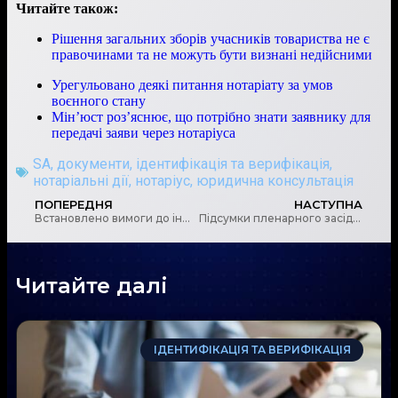
Читайте також:
Рішення загальних зборів учасників товариства не є
правочинами та не можуть бути визнані недійсними
Урегульовано деякі питання нотаріату за умов
воєнного стану
Мін’юст роз’яснює, що потрібно знати заявнику для
передачі заяви через нотаріуса
SA
,
документи
,
ідентифікація та верифікація
,
нотаріальні дії
,
нотаріус
,
юридична консультація
ПОПЕРЕДНЯ
НАСТУПНА
Встановлено вимоги до інформаційних систем та персоніфікованого обліку кредитної спілки
Підсумки пленарного засідання FATF, 19-21 лютого 2025 року, оновлено “сірий список”
Читайте далі
ІДЕНТИФІКАЦІЯ ТА ВЕРИФІКАЦІЯ