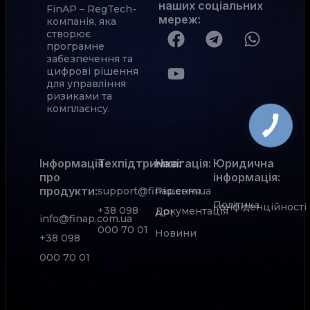
наших соціальних
FinAP – RegTech-
мереж
:
компанія, яка
створює
програмне
забезпечення та
цифрові рішення
для управління
ризиками та
комплаєнсу.
Інформація
Техпідтримка:
Навігація:
Юридична
про
інформація:
продукти:
support@finap.com.ua
Рішення
Політика
конфіденційності
+38 098
Документація
АРІ
info@finap.com.ua
000 70 01
Новини
+38 098
000 70 01