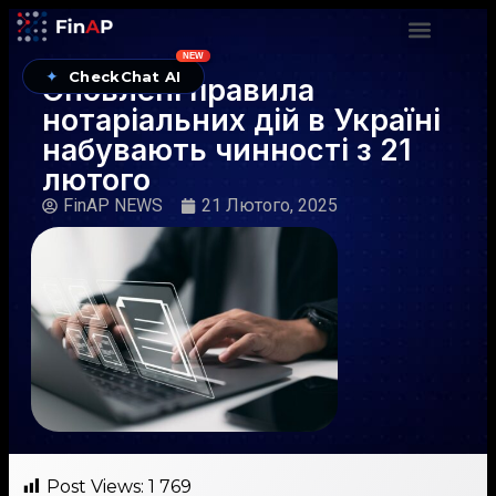
NEW
✦
CheckChat AI
Оновлені правила
нотаріальних дій в Україні
набувають чинності з 21
лютого
FinAP NEWS
21 Лютого, 2025
Post Views:
1 769