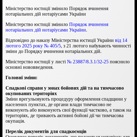
Міністерство юстиції змінило Порядок вчинення
нотаріальних дій нотаріусами України
Міністерство юстиції змінило
Порядок вчинення
нотаріальних дій нотаріусами України
.
Відповідно до наказу Міністерства юстиції України
від 14
лютого 2025 року № 405/5
, з 21 лютого набувають чинності
зміни до Порядку вчинення нотаріальних дій.
Міністерство юстиції у листі
№ 23887/8.3.1/32-25
пояснило
основні нововведення.
Головні зміни:
Спадкові справи у зонах бойових дій та на тимчасово
окупованих територіях
Зміни врегульовують процедуру оформлення спадщини у
населених пунктах, де органи влади тимчасово не
виконують або виконують свої функції частково, а також на
територіях, де тривають активні бойові дії чи тимчасова
окупація.
Перелік документів для спадкоємців
Оновлено перелік документів, що подаються нотаріусу для