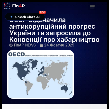
NEW
✦
CheckChat AI
ОЕСР відзначила
антикорупційний прогрес
України та запросила до
Конвенції про хабарництво
FinAP NEWS
24 Жовтня, 2025