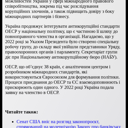
можливостей України у сфері міжнародного правового
співробітництва, зокрема під час розслідування
корупційних злочинів, а також підвищить довіру з боку
міжнародних партнерів і бізнесу.
Україна продовжує інтегрувати антикорупційні стандарти
ОЕСР у національну політику, що є частиною її шляху до
повноправного членства в організації. Нагадаємо, що у
2022 році за Указом Президента було створено спеціальну
робочу групу, до складу якої увійшли представники Уряду,
правоохоронних органів і парламенту. Секретаріат групи
діє при Національному антикорупційному бюро (НАБУ).
ОЕСР, що об’єднує 38 країн, є аналітичним центром і
розробником міжнародних стандартів, які
використовуються Євросоюзом для формування політики.
Процеси приєднання до ОЕСР та ЄС взаємодоповнюють і
прискорюють один одного. У 2022 році Україна подала
заявку на членство в ОЕСР.
Читайте також:
Сенат США вніс на розгляд законопроєкт,
спрямований на модернізацію Закону про банківську