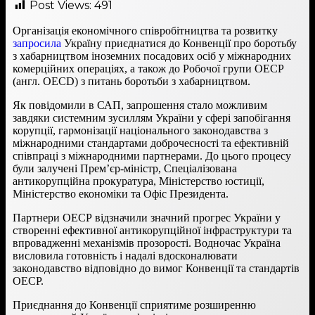
Post Views:
491
Організація економічного співробітництва та розвитку
запросила
Україну приєднатися до Конвенції про боротьбу
з хабарництвом іноземних посадових осіб у міжнародних
комерційних операціях, а також до Робочої групи ОЕСР
(англ. OECD) з питань боротьби з хабарництвом.
Як повідомили в САП, запрошення стало можливим
завдяки системним зусиллям України у сфері запобігання
корупції, гармонізації національного законодавства з
міжнародними стандартами доброчесності та ефективній
співпраці з міжнародними партнерами. До цього процесу
були залучені Прем’єр-міністр, Спеціалізована
антикорупційна прокуратура, Міністерство юстиції,
Міністерство економіки та Офіс Президента.
Партнери ОЕСР відзначили значний прогрес України у
створенні ефективної антикорупційної інфраструктури та
впровадженні механізмів прозорості. Водночас Україна
висловила готовність і надалі вдосконалювати
законодавство відповідно до вимог Конвенції та стандартів
ОЕСР.
Приєднання до Конвенції сприятиме розширенню