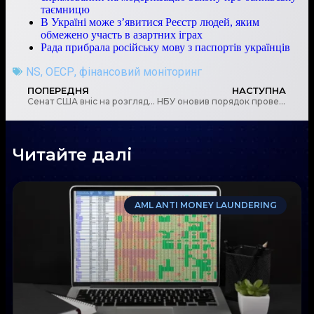
таємницю
В Україні може з’явитися Реєстр людей, яким
обмежено участь в азартних іграх
Рада прибрала російську мову з паспортів українців
NS
,
ОЕСР
,
фінансовий моніторинг
ПОПЕРЕДНЯ
НАСТУПНА
Сенат США вніс на розгляд законопроєкт, спрямований на модернізацію Закону про банківську таємницю
НБУ оновив порядок проведення виїзного та безвиїзного моніторингу об’єктів оверсайта платіжної інфраструктури
Читайте далі
AML ANTI MONEY LAUNDERING