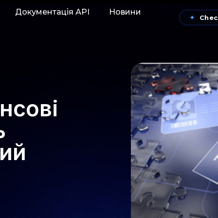
Документація АРІ
Новини
✦
Chec
нсові
ь
ий