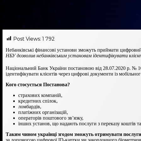
Post Views:
1 792
Небанківські фінансові установи зможуть приймати цифрови
НБУ дозволив небанківським установам ідентифікувати клієнті
Національний Банк України постановою від 28.07.2020 р. № 
ідентифікувати клієнтів через цифрові документи із мобільног
Кого стосується Постанова?
страхових компаній,
кредитних спілок,
ломбардів,
платіжних організацій,
операторів поштового зв’язку,
інших установ, що надають послуги з переказу коштів т
Таким чином українці згодом зможуть отримувати послуги 
за допомогою цифрової ID-картки чи закордонного біометричн