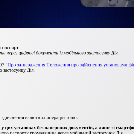
й паспорт
в через цифрові документи із мобільного застосунку Дія.
107
"Про затвердження Положення про здійснення установами фі
о застосунку Дія.
а здійснення валютних операцій тощо.
у цих установах без паперових документів, а лише зі смартф
ого паспорту громадянина через мобільний застосунок Дія.