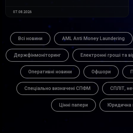
07.08.2026
Всі новини
AML Anti Money Laundering
Держфінмоніторинг
Електронні гроші та ві
Оперативні новини
Офшори
П
Спеціально визначені СПФМ
СПЛІТ, не
Цінні папери
Юридична 