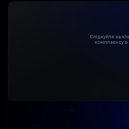
Слідкуйте за к
комплаєнсу в