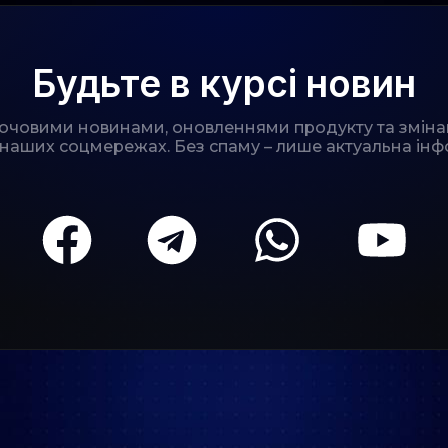
Будьте в курсі новин
лючовими новинами, оновленнями продукту та зміна
 наших соцмережах. Без спаму – лише актуальна інф