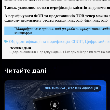
Також, уможливлюється верифікація клієнтів за допомого
А верифікувати ФОП та представників ТОВ тепер можна за 
Єдиному державному реєстрі юридичних осіб, фізичних осіб -
“
Мінцифри вже працює над розробкою програмного забе
Мінцифри.
ON
,
ідентифікація та верифікація
,
СПЛІТ
,
Цифровий па
ПОПЕРЕДНЯ
Щодо оновлення Порядку надання інформації про клієнта на з
Читайте далі
ІДЕНТИФІКАЦІЯ ТА ВЕРИФІКАЦІЯ