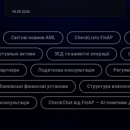
06.08.2026
Світові новини AML
CheckLists FinAP
ртуальні активи
ЗЕД та валютні операції
артнери
Податкова консультація
Регулю
банківські фінансові установи
Структура власнос
консультація
CheckChat від FinAP — AI-помічник 