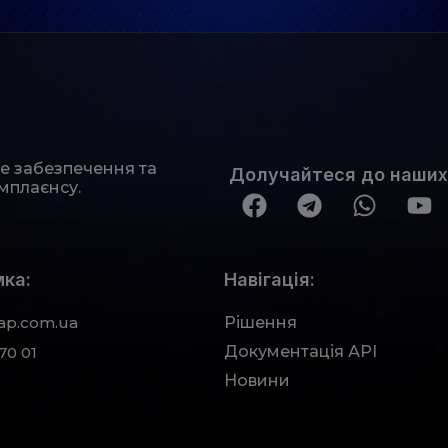
не забезпечення та
Долучайтеся до наших
мплаєнсу.
ка:
Навігація:
ap.com.ua
Рішення
Документація АРІ
70 01
Новини