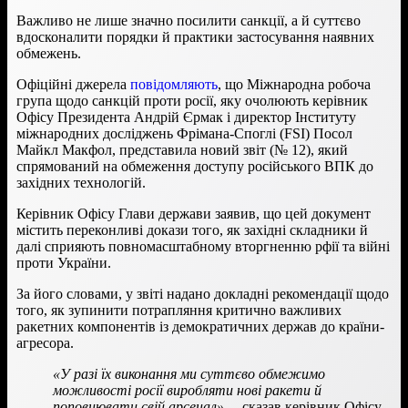
Важливо не лише значно посилити санкції, а й суттєво
вдосконалити порядки й практики застосування наявних
обмежень.
Офіційні джерела
повідомляють
, що Міжнародна робоча
група щодо санкцій проти росії, яку очолюють керівник
Офісу Президента Андрій Єрмак і директор Інституту
міжнародних досліджень Фрімана-Споглі (FSI) Посол
Майкл Макфол, представила новий звіт (№ 12), який
спрямований на обмеження доступу російського ВПК до
західних технологій.
Керівник Офісу Глави держави заявив, що цей документ
містить переконливі докази того, як західні складники й
далі сприяють повномасштабному вторгненню рфії та війні
проти України.
За його словами, у звіті надано докладні рекомендації щодо
того, як зупинити потрапляння критично важливих
ракетних компонентів із демократичних держав до країни-
агресора.
«У разі їх виконання ми суттєво обмежимо
можливості росії виробляти нові ракети й
поповнювати свій арсенал»,
– сказав керівник Офісу