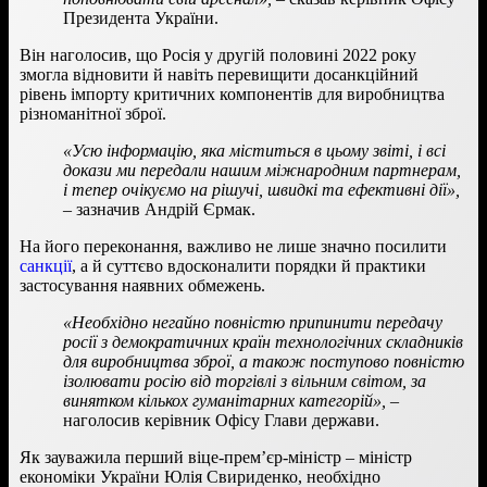
Президента України.
Він наголосив, що Росія у другій половині 2022 року
змогла відновити й навіть перевищити досанкційний
рівень імпорту критичних компонентів для виробництва
різноманітної зброї.
«Усю інформацію, яка міститься в цьому звіті, і всі
докази ми передали нашим міжнародним партнерам,
і тепер очікуємо на рішучі, швидкі та ефективні дії»,
– зазначив Андрій Єрмак.
На його переконання, важливо не лише значно посилити
санкції
, а й суттєво вдосконалити порядки й практики
застосування наявних обмежень.
«Необхідно негайно повністю припинити передачу
росії з демократичних країн технологічних складників
для виробництва зброї, а також поступово повністю
ізолювати росію від торгівлі з вільним світом, за
винятком кількох гуманітарних категорій», –
наголосив керівник Офісу Глави держави.
Як зауважила перший віце-прем’єр-міністр – міністр
економіки України Юлія Свириденко, необхідно