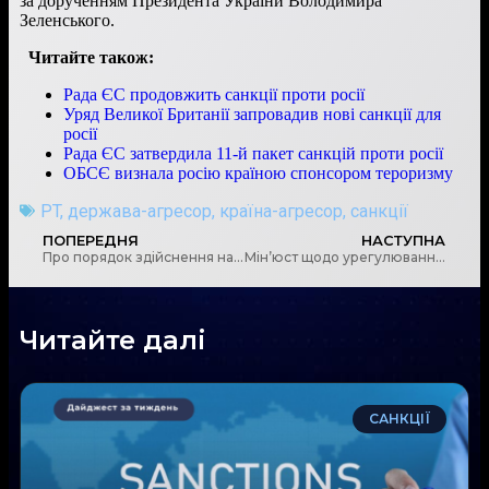
за дорученням Президента України Володимира
Зеленського.
Читайте також:
Рада ЄС продовжить санкції проти росії
Уряд Великої Британії запровадив нові санкції для
росії
Рада ЄС затвердила 11-й пакет санкцій проти росії
ОБСЄ визнала росію країною спонсором тероризму
PT
,
держава-агресор
,
країна-агресор
,
санкції
ПОПЕРЕДНЯ
НАСТУПНА
Про порядок здійснення нагляду Мінфіном, Мін’юстом, Мінцифрою в сфері фінмоніторингу
Мін’юст щодо урегулювання процедури надання юридичною особою даних про КБВ
Читайте далі
САНКЦІЇ