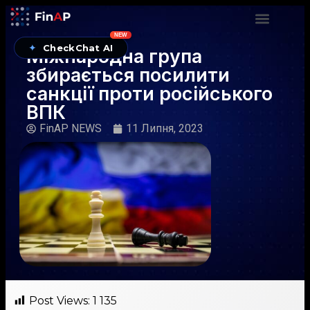
NEW
✦
CheckChat AI
Міжнародна група
збирається посилити
санкції проти російського
ВПК
FinAP NEWS
11 Липня, 2023
Post Views:
1 135