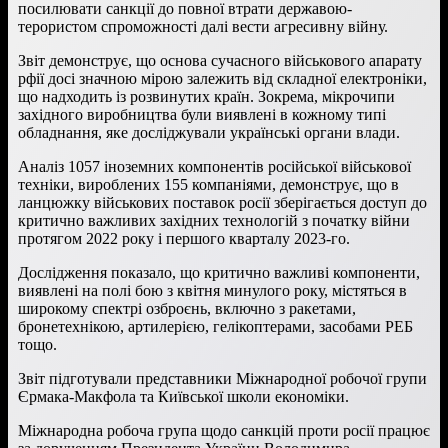
посилювати санкції до повної втрати державою-
терористом спроможності далі вести агресивну війну.
Звіт демонструє, що основа сучасного військового апарату
рфії досі значною мірою залежить від складної електроніки,
що надходить із розвинутих країн. Зокрема, мікрочипи
західного виробництва були виявлені в кожному типі
обладнання, яке досліджували українські органи влади.
Аналіз 1057 іноземних компонентів російської військової
техніки, вироблених 155 компаніями, демонструє, що в
ланцюжку військових поставок росії зберігається доступ до
критично важливих західних технологій з початку війни
протягом 2022 року і першого кварталу 2023-го.
Дослідження показало, що критично важливі компоненти,
виявлені на полі бою з квітня минулого року, містяться в
широкому спектрі озброєнь, включно з ракетами,
бронетехнікою, артилерією, гелікоптерами, засобами РЕБ
тощо.
Звіт підготували представники Міжнародної робочої групи
Єрмака-Макфола та Київської школи економіки.
Міжнародна робоча група щодо санкцій проти росії працює