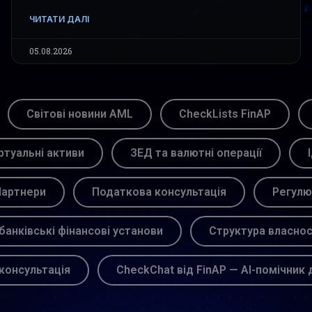
ЧИТАТИ ДАЛІ
05.08.2026
Світові новини AML
CheckLists FinAP
ртуальні активи
ЗЕД та валютні операції
артнери
Податкова консультація
Регулю
банківські фінансові установи
Структура власнос
консультація
CheckChat від FinAP — AI-помічник 