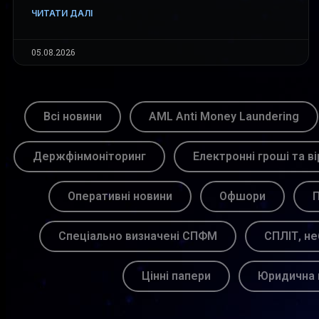
ЧИТАТИ ДАЛІ
05.08.2026
Всі новини
AML Anti Money Laundering
Держфінмоніторинг
Електронні гроші та ві
Оперативні новини
Офшори
П
Спеціально визначені СПФМ
СПЛІТ, не
Цінні папери
Юридична 