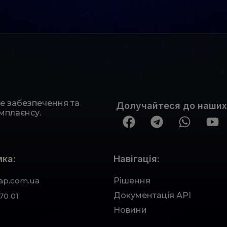
не забезпечення та
Долучайтеся до наших
мплаєнсу.
ка:
Навігація:
ap.com.ua
Рішення
Документація АРІ
70 01
Новини