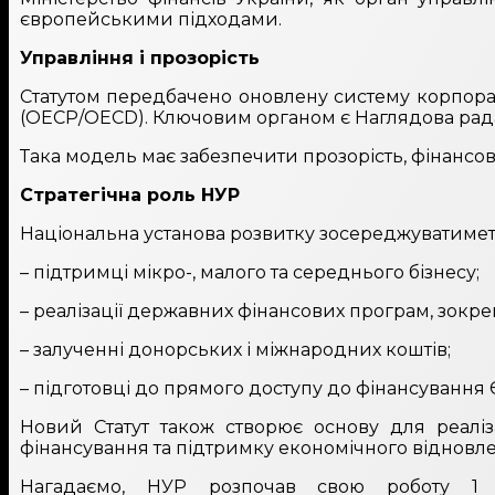
європейськими підходами.
Управління і прозорість
Статутом передбачено оновлену систему корпорат
(ОЕСР/OECD). Ключовим органом є Наглядова рада
Така модель має забезпечити прозорість, фінансову 
Стратегічна роль НУР
Національна установа розвитку зосереджуватимет
– підтримці мікро-, малого та середнього бізнесу;
– реалізації державних фінансових програм, зокрем
– залученні донорських і міжнародних коштів;
– підготовці до прямого доступу до фінансування
Новий Статут також створює основу для реаліз
фінансування та підтримку економічного відновле
Нагадаємо, НУР розпочав свою роботу 1