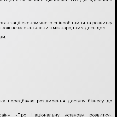
анізації економічного співробітниця та розвитку
також незалежні члени з міжнародним досвідом.
ви.
 яка передбачає розширення доступу бізнесу до
їну «Про Національну установу розвитку».