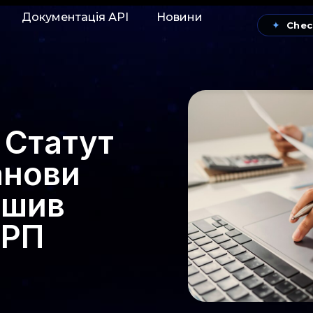
Документація АРІ
Новини
✦
Chec
 Статут
анови
ршив
ФРП