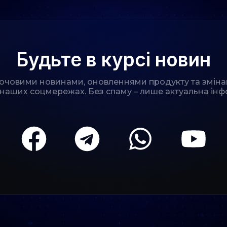
Будьте в курсі новин
лючовими новинами, оновленнями продукту та зміна
 наших соцмережах. Без спаму – лише актуальна інф