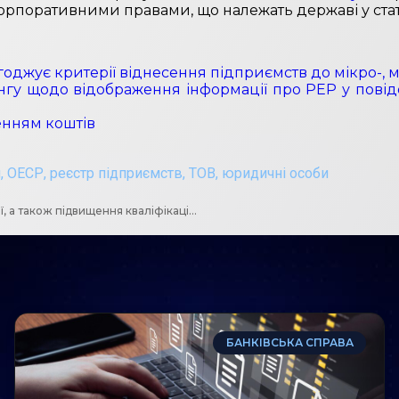
рпоративними правами, що належать державі у стату
згоджує критерії віднесення підприємств до мікро-,
нгу щодо відображення інформації про РЕР у повідо
енням коштів
я
,
ОЕСР
,
реєстр підприємств
,
ТОВ
,
юридичні особи
Обов’язок СПФМ щодо навчання у сфері запобігання та протидії, а також підвищення кваліфікації відповідального працівника не поширюється на нотаріусів
БАНКІВСЬКА СПРАВА