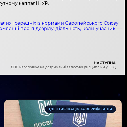
тному капіталі НУР.
 малих і середніх із нормами Європейського Союзу
мленні про підозрілу діяльність, коли учасник —
НАСТУПНА
ДПС наголошує на дотриманні валютної дисципліни у ЗЕД
ІДЕНТИФІКАЦІЯ ТА ВЕРИФІКАЦІЯ