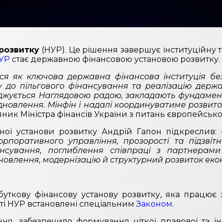
розвитку
(НУР). Це рішення завершує інституційну
УР
стає державною фінансовою установою розвитку.
ся як ключова державна фінансова інституція бе
су до пільгового фінансування та реалізацію держа
джується Наглядовою радою, закладають фундамент фі
новлення. Мінфін і надалі координуватиме розвит
ник Міністра фінансів України з питань європейської
ної установи розвитку Андрій Гапон підкреслив:
рпоративного управління, прозорості та підзвіт
ансування, поглиблення співпраці з партнерам
новлення, модернізацію й структурний розвиток еко
ткову фінансову установу розвитку, яка працює 
сті НУР встановлені спеціальним
Законом
.
ння, забезпечило формування чіткої правової та і