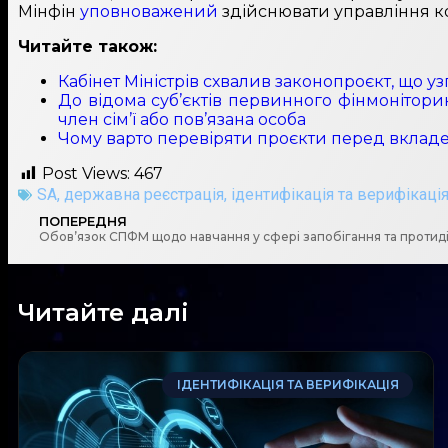
Мінфін
уповноважений
здійснювати управління ко
Читайте також:
Кабінет Міністрів схвалив законопроєкт, що у
До відома суб’єктів первинного фінмонітори
член сім’ї або пов’язана особа
Чому варто перевіряти проєкти перед вклад
Post Views:
467
SA
,
державна реєстрація
,
ідентифікація та верифікаці
ПОПЕРЕДНЯ
Читайте далі
ІДЕНТИФІКАЦІЯ ТА ВЕРИФІКАЦІЯ