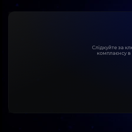
Слідкуйте за к
комплаєнсу в