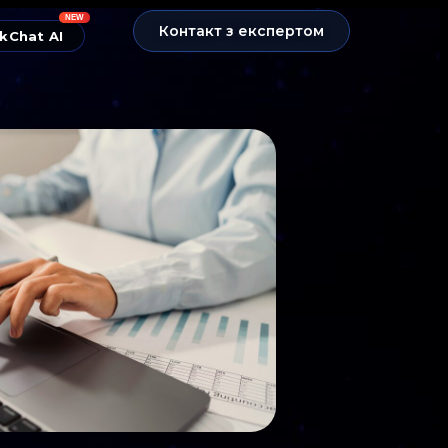
NEW
Контакт з експертом
kChat AI