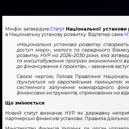
Мінфін затвердив
Статут
Національної установи 
в Національну установу розвитку. Відтепер саме
Н
«Національна установа розвитку створюєть
доступ мікро-, малого та середнього бізне
розвитку НУР на 2026–2030 роки, яка затвер
та масштабування програм економічного від
до фінансування її проєктів», –
зазначив заступ
Своєю чергою, Голова Правління Національ
ґрунтується на європейських принципах ко
системного залучення міжнародного фін
фінансових інструментів, спрямованих на від
Що змінюється
Новий статут визначає НУР як державну неприбу
партнерські фінансові установи. Правила діяльно
Міністерство фінансів України, як орган управлі