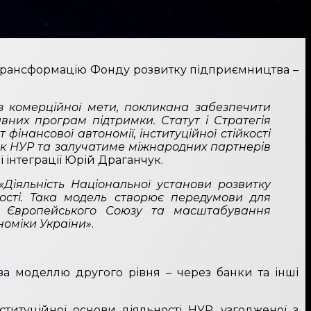
 трансформацію Фонду розвитку підприємництва –
з комерційної мети, покликана забезпечити
вних програм підтримки. Статут і Стратегія
нансової автономії, інституційної стійкості
ок НУР та залучатиме міжнародних партнерів
 інтеграції Юрій Драганчук.
«Діяльність Національної установи розвитку
ності. Така модель створює передумови для
и Європейського Союзу та масштабування
номіки України»
.
за моделлю другого рівня – через банки та інші
нституційної основи діяльності НУР, узгодженої з