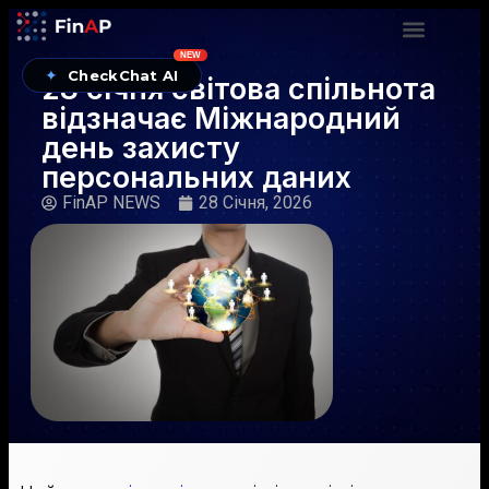
NEW
✦
CheckChat AI
28 січня світова спільнота
відзначає Міжнародний
день захисту
персональних даних
FinAP NEWS
28 Січня, 2026