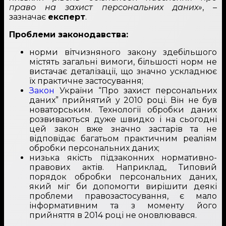
право на захист персональних даних»
, –
зазначає
експерт
.
Проблеми законодавства:
норми вітчизняного закону здебільшого
містять загальні вимоги, більшості норм не
вистачає деталізації, що значно ускладнює
їх практичне застосування;
Закон
України “Про захист персональних
даних” прийнятий у 2010 році. Він не був
новаторським. Технології обробки даних
розвиваються дуже швидко і на сьогодні
цей закон вже значно застарів та не
відповідає багатьом практичним реаліям
обробки персональних даних;
низька якість підзаконних нормативно-
правових актів. Наприклад, Типовий
порядок обробки персональних даних,
який міг би допомогти вирішити деякі
проблеми правозастосування, є мало
інформативним та з моменту його
прийняття в 2014 році не оновлювався.