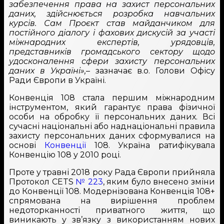
забезпечення права на захист персональних
даних, здійснюється розробка навчальних
курсів. Сам Проєкт став майданчиком для
постійного діалогу і фахових дискусій за участі
міжнародних експертів, урядовців,
представників громадського сектору щодо
удосконалення сфери захисту персональних
даних в Україні»,
– зазначає в.о. Голови Офісу
Ради Європи в Україні.
Конвенція 108 стала першим міжнародним
інструментом, який гарантує права фізичної
особи на обробку її персональних даних. Всі
сучасні національні або наднаціональні правила
захисту персональних даних сформувалися на
основі
Конвенції
108. Україна ратифікувала
Конвенцію 108 у 2010 році.
Проте у травні 2018 року Рада Європи прийняла
Протокол CETS
№ 223
, яким було внесено зміни
до Конвенції 108. Модернізована Конвенція 108+
спрямована на вирішення проблем
недоторканності приватного життя, що
виникають у зв’язку з використанням нових