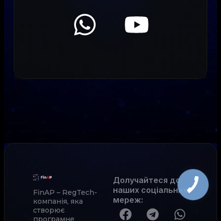
Долучайтеся до
наших соціальних
FinAP – RegTech-
мереж
:
компанія, яка
створює
програмне