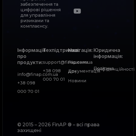
забезпечення та
цифрові рішення
для управління
ризиками та
комплаєнсу.
Інформація
Техпідтримка:
Навігація:
Юридична
про
інформація:
продукти:
support@finap.com.ua
Рішення
Політика
конфіденційності
+38 098
Документація
АРІ
info@finap.com.ua
000 70 01
Новини
+38 098
000 70 01
© 2015 – 2026 FinAP ® – всі права
захищені