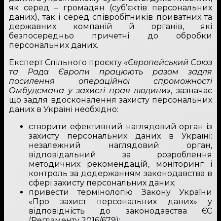
як серед – громадян (суб’єктів персональних
даних), так і серед співробітників приватних та
державних компаній й органів, які
безпосередньо причетні до обробки
персональних даних.
Експерт Спільного проєкту
«Європейський Союз
та Рада Європи працюють разом задля
посилення операційної спроможності
Омбудсмана у захисті прав людини»
, зазначає
що задля вдосконалення захисту персональних
даних в Україні необхідно:
створити ефективний наглядовий орган із
захисту персональних даних в Україні:
незалежний наглядовий орган,
відповідальний за розроблення
методичних рекомендацій, моніторинг і
контроль за додержанням законодавства в
сфері захисту персональних даних;
привести термінологію Закону України
«Про захист персональних даних» у
відповідність до законодавства ЄС
(Регламенту 2016/679);