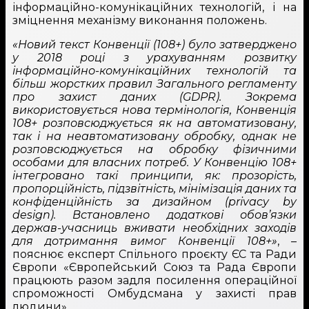
інформаційно-комунікаційних технологій, і на
зміцнення механізму виконання положень.
«Новий текст Конвенції (108+) було затверджено
у 2018 році з урахуванням розвитку
інформаційно-комунікаційних технологій та
більш жорстких правил Загального регламенту
про захист даних (GDPR). Зокрема
використовується нова термінологія, Конвенція
108+ розповсюджується як на автоматизовану,
так і на неавтоматизовану обробку, однак не
розповсюджується на обробку фізичними
особами для власних потреб. У Конвенцію 108+
інтегровано такі принципи, як: прозорість,
пропорційність, підзвітність, мінімізація даних та
конфіденційність за дизайном (privacy by
design). Встановлено додаткові обов’язки
держав-учасниць вживати необхідних заходів
для дотримання вимог Конвенції 108+»
, –
пояснює експерт Спільного проєкту ЄС та Ради
Європи «Європейський Союз та Рада Європи
працюють разом задля посилення операційної
спроможності Омбудсмана у захисті прав
людини».