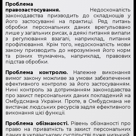
Проблема
правозастосування.
Недосконалість
законодавства призводить до складнощів у
його застосуванні на практиці. Ряд питань
обробки персональних даних врегульовано
лише у загальних рисах, а деякі питання випали
з регулювання взагалі, наприклад, питання
профілювання. Крім того, недосконалість мови
закону призводить до нерозуміння його норм
та різних тлумачень, наприклад, правових
підстав обробки.
Проблема контролю.
Належне виконання
вимог закону можливе за умови забезпечення
ефективного контролю за його застосуванням.
Нині контроль за дотриманням законодавства
про захист персональних даних покладений на
Омбудсмана України. Проте, в Омбудсмана не
вистачає людських ресурсів задля ефективного
виконання цієї функції.
Проблема обізнаності.
Рівень обізнаності про
право на приватність та захист персональних
даних в українському суспільстві дуже низький,