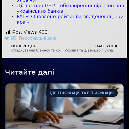
України
Діалог про PEP – обговорення від асоціації
українських банків
FATF: Оновлено рейтинги зведеної оцінки
країн
Post Views:
403
NS
,
Персональні дані
ПОПЕРЕДНЯ
НАСТУПНА
Спадкування бізнесу та корпоративних прав, що змінилося після скасування ГК України
Україна та Швейцарія уклали меморандум про обмін інформацією щодо підозрілих фінансових операцій
Читайте далі
ІДЕНТИФІКАЦІЯ ТА ВЕРИФІКАЦІЯ