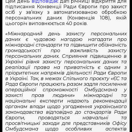
Цей день
відповідає
даті річниці відкриття для
підписання Конвенції Ради Європи про захист
осіб у зв’язку з автоматизованою обробкою
персональних даних (Конвенція 108), якій
цьогоріч виповнюється 40 років.
«Міжнародний день захисту персональних
даних є чудовою нагодою нагадати про
міжнародні стандарти та підвищити обізнаність
громадськості про важливість захисту
персональних даних. Cприяння підвищенню в
Україні рівня захисту персональних даних та
реалізації права на приватність є одним з
пріоритетних напрямів діяльності Ради Європи
в Україні. Так, в межах Спільного проєкту «ЄС та
Рада Європи працюють разом задля посилення
операційної спроможності Омбудсмана у
захисті прав людини» міжнародні та
національні експерти надають рекомендації
органам влади щодо узгодження українського
законодавства відповідно до стандартів Ради
Європи, проводяться навчальні та
просвітницькі заходи для представників Офісу
Омбудсмана щодо особливих аспектів