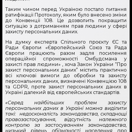
Таким чином перед Україною постало питання
ратифікації Протоколу, яким було внесено зміни
до Конвенції 108. Це дозволить покращити
ситуацію з дотриманням прав людини у сфері
захисту персональних даних.
На думку експерта Спільного проєкту ЄС та
Ради Європи «Європейський Союз та Рада
Європи працюють разом задля посилення
операційної спроможності Омбудсмана у
захисті прав людини» , хоча Закон України “Про
захист персональних даних” містить практично
всі ключові вимоги до обробки та захисту
персональних даних, визначені Конвенцією 108
та GDPR, проте захист персональних даних в
Україні далекий від європейських стандартів.
«Серед найбільших проблем захисту
персональних даних в Україні можна виділити
такі: недосконалість законодавства, складнощі
правозастосування, відсутність належного
контролю за застосуванням законодавства,
низький рівень обізнаності населення про