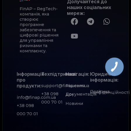
Долучайтеся до
наших соціальних
FinAP – RegTech-
мереж
:
компанія, яка
створює
програмне
забезпечення та
цифрові рішення
для управління
ризиками та
комплаєнсу.
Інформація
Техпідтримка:
Навігація:
Юридична
про
інформація:
продукти:
support@finap.com.ua
Рішення
Політика
конфіденційності
+38 098
Документація
АРІ
info@finap.com.ua
000 70 01
Новини
+38 098
000 70 01