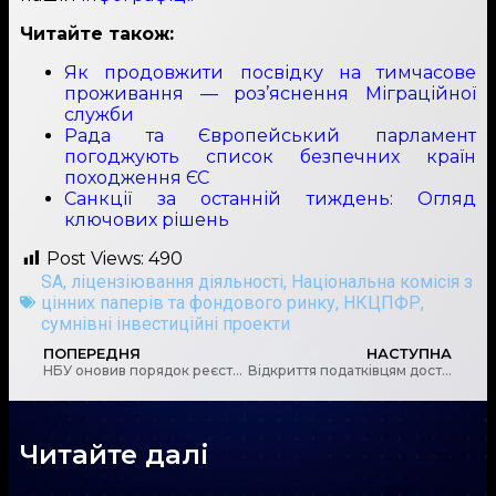
Читайте також:
Як продовжити посвідку на тимчасове
проживання — роз’яснення Міграційної
служби
Рада та Європейський парламент
погоджують список безпечних країн
походження ЄС
Санкції за останній тиждень: Огляд
ключових рішен
ь
Post Views:
490
SA
,
ліцензіювання діяльності
,
Національна комісія з
цінних паперів та фондового ринку
,
НКЦПФР
,
сумнівні інвестиційні проекти
ПОПЕРЕДНЯ
НАСТУПНА
НБУ оновив порядок реєстрації учасників платіжного ринку
Відкриття податківцям доступу до банківської таємниці потрібне для перевірки ризикових фізосіб
Читайте далі