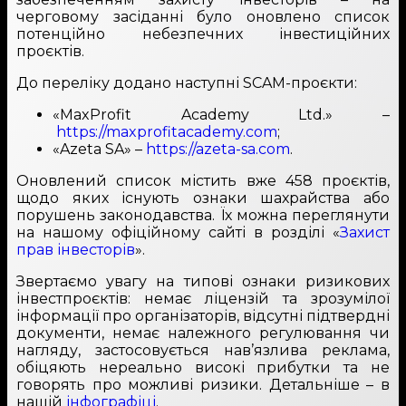
черговому засіданні було оновлено список
потенційно небезпечних інвестиційних
проєктів.
До переліку додано наступні SCAM-проєкти:
⁠«MaxProfit Academy Ltd.» –
https://maxprofitacademy.com
;
«Azeta SA» –
https://azeta-sa.com
.
Оновлений список містить вже 458 проєктів,
щодо яких існують ознаки шахрайства або
порушень законодавства. Їх можна переглянути
на нашому офіційному сайті в розділі «
Захист
прав інвесторів
».
Звертаємо увагу на типові ознаки ризикових
інвестпроєктів: немає ліцензій та зрозумілої
інформації про організаторів, відсутні підтвердні
документи, немає належного регулювання чи
нагляду, застосовується нав’язлива реклама,
обіцяють нереально високі прибутки та не
говорять про можливі ризики. Детальніше – в
нашій
інфографіці
.