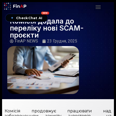
NEW
✦
CheckChat AI
Комісія додала до
переліку нові SCAM-
проєкти
FinAP NEWS
23 Грудня, 2025
Комісія продовжує працювати над
забезпеченням захисту інвесторів – на