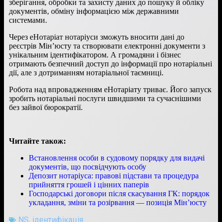
зберігання, обробки та захисту даних до пошуку й обліку
документів, обміну інформацією між державними
системами.
Через еНотаріат нотаріуси зможуть вносити дані до
реєстрів Мін’юсту та створювати електронні документи з
унікальним ідентифікатором. А громадяни і бізнес
отримають безпечний доступ до інформації про нотаріальні
дії, але з дотриманням нотаріальної таємниці.
Робота над впровадженням еНотаріату триває. Його запуск
зробить нотаріальні послуги швидшими та сучаснішими
без зайвої бюрократії.
Читайте також:
Встановлення особи в судовому порядку для видачі
документів, що посвідчують особу
Депозит нотаріуса: правові підстави та процедура
прийняття грошей і цінних паперів
Господарські договори після скасування ГК: порядок
укладання, зміни та розірвання — позиція Мін’юсту
NS
,
ідентифікація