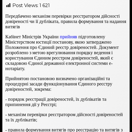
Post Views:
1 621
Передбачено механізм перевірки реєстратором дійсності
довіреності чи її дубліката, правила формування та надання
витягів
Кабінет Міністрів України
прийняв
підготовлену
Міністерством юстиції постанову, якою затверджено
Положення про Єдиний реєстр довіреностей. Документ
розроблено з метою врегулювання порядку ведення і
користування Єдиним реєстром довіреностей, який є
складовою Єдиної державної електронної системи е-
нотаріату.
Прийнятою постановою визначено організаційні та
процедурні засади функціонування Єдиного реєстру
довіреностей, зокрема:
- порядок реєстрації довіреностей, їх дублікатів та
припинення дії у Реєстрі;
- механізм перевірки реєстратором дійсності довіреностей
та їх дублікатів;
- правила формування витягів про реєстрацію та витягів з