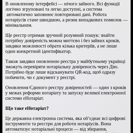
В оновленому інтерфейсі — нічого зайвого. Всі функції
логічно згруповані та легко доступні, а система
автоматично заповнює повторювані дані. Робота
нотаріусів стане швидшою, а ризик випадкових помилок —
мінімальним.
Ще реєстр отримав зручний розумний пошук: знайти
потрібну довіреність можна миттєво і без зайвих кроків,
завдяки можливості обрати кілька критеріїв, а не лише
один конкретний ідентифікатор.
Також завдяки оновленню реєстра у майбутньому українці
зможуть перевіряти нотаріальну довіреность через Дію.
Потрібно буде лише відсканувати QR-код, щоб одразу
побачити, чи є документ у реєстрі.
Оновлення Єдиного реєстру довіреностей — один з кроків
у межах реформи нотаріату та запуску великої електронної
системи еНотаріат.
Що таке еНотаріат?
Це державна електронна система, яка об’єднає всі цифрові
інструменти та реєстри для роботи нотаріусів. Вона
автоматизує нотаріальні процеси — від збирання,