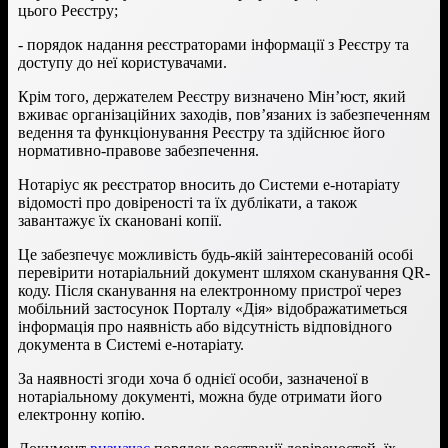
цього Реєстру;
- порядок надання реєстраторами інформації з Реєстру та
доступу до неї користувачами.
Крім того, держателем Реєстру визначено Мін’юст, який
вживає організаційних заходів, пов’язаних із забезпеченням
ведення та функціонування Реєстру та здійснює його
нормативно-правове забезпечення.
Нотаріус як реєстратор вносить до Системи е-нотаріату
відомості про довіреності та їх дублікати, а також
завантажує їх скановані копії.
Це забезпечує можливість будь-якій заінтересованій особі
перевірити нотаріальний документ шляхом сканування QR-
коду. Після сканування на електронному пристрої через
мобільний застосунок Порталу «Дія» відображатиметься
інформація про наявність або відсутність відповідного
документа в Системі е-нотаріату.
За наявності згоди хоча б однієї особи, зазначеної в
нотаріальному документі, можна буде отримати його
електронну копію.