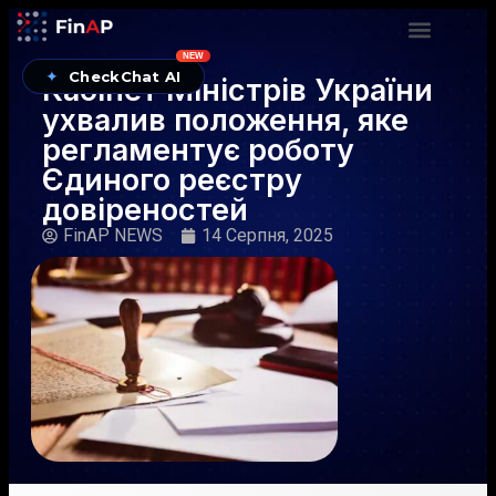
NEW
✦
CheckChat AI
Кабінет Міністрів України
ухвалив положення, яке
регламентує роботу
Єдиного реєстру
довіреностей
FinAP NEWS
14 Серпня, 2025