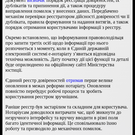
Документ
визначає
порядок реєстрації довіреностей, їх
дублікатів та припинення дії, а також процедуру
виправлення помилок у внесених даних. Передбачено
механізм перевірки реєстратором дійсності довіреності чи її
дубліката, правила формування та надання витягів, а також
порядок отримання користувачами інформації з реєстру.
Окремо встановлено, що інформування правоволодільця
про запити третіх осіб щодо інформації про нього
розпочнеться з моменту, коли в Єдиній державній
електронній системі е-нотаріату з’явиться відповідна
технічна можливість. Дату початку дії цієї функції та деталі
буде оприлюднено на офіційному сайті Міністерства
юстиції.
Єдиний реєстр довіреностей
отримав
перше велике
оновлення в межах реформи нотаріату. Оновлення
повністю перебудує робочі процеси та зробить
користування реєстром зручнішим.
Раніше реєстр був застарілим та складним для користувача.
Нотаріусам доводилося витрачати час, щоб звикнути до
незручного інтерфейсу та вручну вводити в різні поля
багато ідентичної інформації. Це сповільнювало їхню
роботу та призводило до механічних помилок.