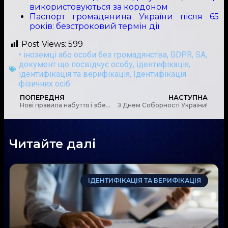
використовуються за кордоном
Паспорт громадянина України після 65
років: безстроковий термін дії
Post Views:
599
• іноземці або особи без громадянства
,
GDPR
,
SA
,
документ що посвідчує особу
,
ідентифікація
,
ідентифікація та верифікація
,
Ідентифікація
фізичних осіб
ПОПЕРЕДНЯ
НАСТУПНА
Нові правила набуття і збереження громадянства України та роз’яснення умов в’їзду для іноземців
З Днем Соборності України!
Читайте далі
ІДЕНТИФІКАЦІЯ ТА ВЕРИФІКАЦІЯ