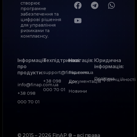
створює
програмне
забезпечення та
цифрові рішення
для управління
ризиками та
комплаєнсу.
Інформація
Техпідтримка:
Навігація:
Юридична
про
інформація:
продукти:
support@finap.com.ua
Рішення
Політика
конфіденційності
+38 098
Документація
АРІ
info@finap.com.ua
000 70 01
Новини
+38 098
000 70 01
© 2015 – 2026 FinAP ® – всі права