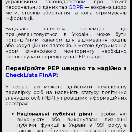
українським законодавством про захист
персональних даних та з
GDPR
— зокрема щодо
мети, строків зберігання та кола отримувачів
інформації.
Будь-яка категорія іноземців, що
працевлаштовується в Україні, може бути
потенційним каналом для відмивання коштів
або корупційних платежів. З метою дотримання
норм фінансового моніторингу необхідно
застосовувати перевірку на PEP-статус.
Перевіряйте PEP швидко та надійно з
CheckLists FinAP
!
У сервісі ви можете здійснити комплексну
перевірку осіб на наявність статусу політично
значущих осіб (PEP) у провідних інформаційних
реєстрах:
Національні публічні діячі
– особи, які
виконують або виконували визначні
публічні функції в Україні з 1991 року, а
також їхні близькі та пов’язані особи,