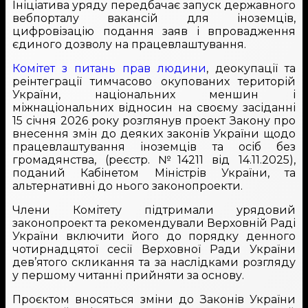
Ініціатива уряду передбачає запуск державного
вебпорталу вакансій для іноземців,
цифровізацію подання заяв і впровадження
єдиного дозволу на працевлаштування.
Комітет з питань прав людини
, деокупації та
реінтеграції тимчасово окупованих територій
України, національних меншин і
міжнаціональних відносин на своєму засіданні
15 січня 2026 року розглянув проект Закону про
внесення змін до деяких законів України щодо
працевлаштування іноземців та осіб без
громадянства, (реєстр. №14211 від 14.11.2025),
поданий Кабінетом Міністрів України, та
альтернативні до нього законопроекти.
Члени Комітету підтримали урядовий
законопроект та рекомендували Верховній Раді
України включити його до порядку денного
чотирнадцятої сесії Верховної Ради України
дев’ятого скликання та за наслідками розгляду
у першому читанні прийняти за основу.
Проєктом вносяться зміни до Законів України