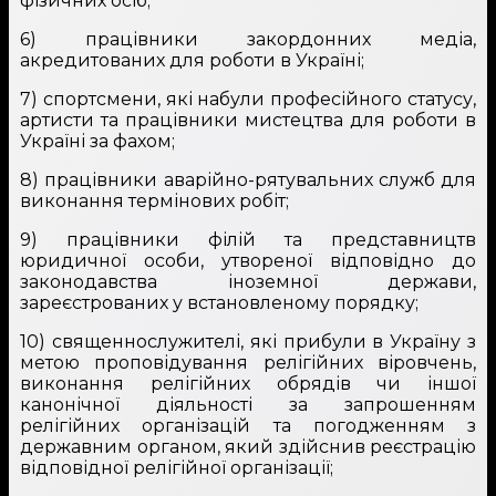
фізичних осіб;
6) працівники закордонних медіа,
акредитованих для роботи в Україні;
7) спортсмени, які набули професійного статусу,
артисти та працівники мистецтва для роботи в
Україні за фахом;
8) працівники аварійно-рятувальних служб для
виконання термінових робіт;
9) працівники філій та представництв
юридичної особи, утвореної відповідно до
законодавства іноземної держави,
зареєстрованих у встановленому порядку;
10) священнослужителі, які прибули в Україну з
метою проповідування релігійних віровчень,
виконання релігійних обрядів чи іншої
канонічної діяльності за запрошенням
релігійних організацій та погодженням з
державним органом, який здійснив реєстрацію
відповідної релігійної організації;