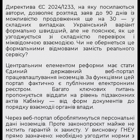
Директива ЄС 2024/1233, на яку посилаються
автори, дозволяє розгляд заяв до 90 днів із
можливістю продовження ще на 30 — у
складних випадках. Український варіант
формально швидший, але не пояснює, як це
узгоджується зі складністю перевірок і
міжвідомчою взаємодією. Чи не обернеться це
формальними відмовами замість реального
сервісу?
Центральним елементом реформи має стати
Єдиний державний веб-портал
працевлаштування іноземців. За функціями цей
портал фактично є публічним електронним
реєстром. Багато ключових питань
пропонується віддати на рівень підзаконних
актів Кабміну — від форм документів до
порядку взаємодії органів влади.
Через веб-портал оброблятимуться персональні
дані іноземців. Проте законопроєкт майже не
містить гарантій їх захисту. У висновку ГНЕУ
прямо зазначено: необхідно узгодити норми з