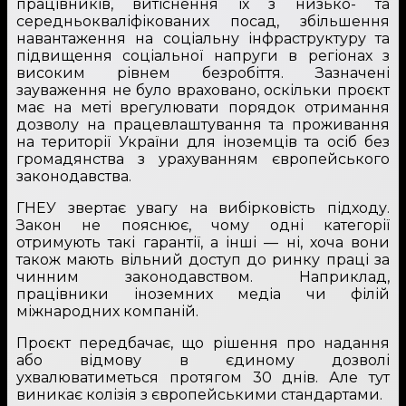
працівників, витіснення їх з низько- та
середньокваліфікованих посад, збільшення
навантаження на соціальну інфраструктуру та
підвищення соціальної напруги в регіонах з
високим рівнем безробіття. Зазначені
зауваження не було враховано, оскільки проєкт
має на меті врегулювати порядок отримання
дозволу на працевлаштування та проживання
на території України для іноземців та осіб без
громадянства з урахуванням європейського
законодавства.
ГНЕУ звертає увагу на вибірковість підходу.
Закон не пояснює, чому одні категорії
отримують такі гарантії, а інші — ні, хоча вони
також мають вільний доступ до ринку праці за
чинним законодавством. Наприклад,
працівники іноземних медіа чи філій
міжнародних компаній.
Проєкт передбачає, що рішення про надання
або відмову в єдиному дозволі
ухвалюватиметься протягом 30 днів. Але тут
виникає колізія з європейськими стандартами.