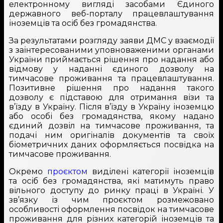
електронному вигляді засобами Єдиного
державного веб-порталу працевлаштування
іноземців та осіб без громадянства.
За результатами розгляду заяви ДМС у взаємодії
з заінтересованими уповноваженими органами
України приймається рішення про надання або
відмову у наданні єдиного дозволу на
тимчасове проживання та працевлаштування.
Позитивне рішення про надання такого
дозволу є підставою для отримання візи та
в’їзду в Україну. Після в’їзду в Україну іноземцю
або особі без громадянства, якому надано
єдиний дозвіл на тимчасове проживання, та
подачі ним оригіналів документів та своїх
біометричних даних оформляється посвідка на
тимчасове проживання.
Окремо
проєктом
виділені категорії іноземців
та осіб без громадянства, які матимуть право
вільного доступу до ринку праці в Україні. У
зв’язку із чим проєктом розмежовано
особливості оформлення посвідок на тимчасове
проживання для різних категорій іноземців та