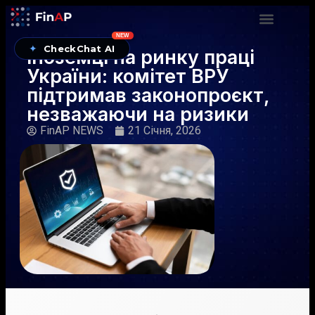
NEW
✦
CheckChat AI
Іноземці на ринку праці
України: комітет ВРУ
підтримав законопроєкт,
незважаючи на ризики
FinAP NEWS
21 Січня, 2026