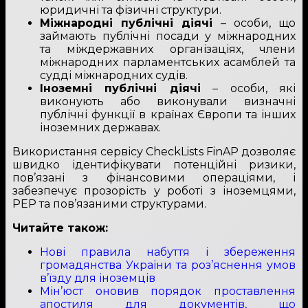
юридичні та фізичні структури.
Міжнародні публічні діячі
– особи, що
займають публічні посади у міжнародних
та міждержавних організаціях, члени
міжнародних парламентських асамблей та
судді міжнародних судів.
Іноземні публічні діячі
– особи, які
виконують або виконували визначні
публічні функції в країнах Європи та інших
іноземних державах.
Використання сервісу CheckLists FinAP дозволяє
швидко ідентифікувати потенційні ризики,
пов’язані з фінансовими операціями, і
забезпечує прозорість у роботі з іноземцями,
PEP та пов’язаними структурами.
Читайте також:
Нові правила набуття і збереження
громадянства України та роз’яснення умов
в’їзду для іноземців
Мін’юст оновив порядок проставлення
апостиля для документів, що