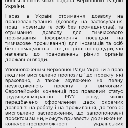
обов’язковість яких надана Верховною Радою
України.
Наразі в Україні отримання дозволу на
працевлаштування (дозволу на застосування
праці іноземців та осіб без громадянства), та
отримання дозволу для тимчасового
проживання (оформлення посвідки на
тимчасове проживання) для іноземців та осіб
без громадянства – це дві різні процедури, які
належать до повноважень різних органів
державної влади.
Уповноваженим Верховної Ради України з прав
людини висловлено пропозиції до проєкту, які
враховано, а також зауважено на певну
неузгодженість проєкту з вимогами
Європейській конвенції про правовий статус
трудящих-мігрантів 1977 року, якою
передбачено оформлення двох окремих
дозволів: на роботу і на проживання, до того ж
висловлено застереження, що запропоновані
проєктом зміни, можуть призвести до зниження
конкурентоспроможності українських