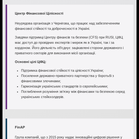
Центр Фінансової Цілісності
Неурядова організація з Чернігова, що працює над забезпеченням
фінансової стійкості та доброчесності в Україні.
Завдяки підтримці Центру фінансів та безпеки (CFS) при RUSI, ЦФЦ
має доступ до провідних експертів і мереж як в Україні, так і за
кордоном. Його діяльність об'єднує зацікавлені сторони державного і
приватного секторів для виконання місії організації.
Основні цілі ЦФЦ:
Підтримка фінансової стійкості та цілісності України;
Посилення державно-приватного партнерства у боротьбі з
фінансовими злочинами;
Гармонізація українських стандартів із європейськими;
Поглиблення розуміння зв’язку між фінансами та безпекою серед
українських стейкхолдерів.
FinAP
Група компаній, що з 2015 року надає інноваційні цифрові рішення у