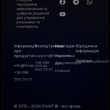
програмне
забезпечення та
цифрові рішення
для управління
ризиками та
комплаєнсу.
Інформація
Техпідтримка:
Навігація:
Юридична
про
інформація:
продукти:
support@finap.com.ua
Рішення
Політика
конфіденційності
+38 098
Документація
АРІ
info@finap.com.ua
000 70 01
Новини
+38 098
000 70 01
© 2015 – 2026 FinAP ® – всі права