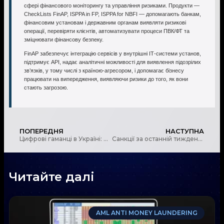
сфері фінансового моніторингу та управління ризиками. Продукти —
CheckLists FinAP, ISPPA in FP, ISPPA for NBFI — допомагають банкам,
фінансовим установам і державним органам виявляти ризикові
операції, перевіряти клієнтів, автоматизувати процеси ПВК/ФТ та
зміцнювати фінансову безпеку.
FinAP забезпечує інтеграцію сервісів у внутрішні ІТ-системи установ,
підтримує API, надає аналітичні можливості для виявлення підозрілих
зв’язків, у тому числі з країною-агресором, і допомагає бізнесу
працювати на випередження, виявляючи ризики до того, як вони
стають загрозою.
ПОПЕРЕДНЯ
НАСТУПНА
Цифрові гаманці в Україні: нова постанова уряду визначила правила
Санкції за останній тиждень: Огляд ключових рішень
Читайте далі
AML ANTI MONEY LAUNDERING