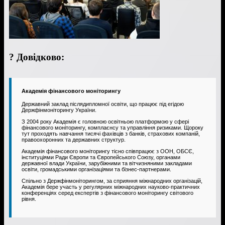
? Довідково:
Академія фінансового моніторингу
Державний заклад післядипломної освіти, що працює під егідою
Держфінмоніторингу України.
З 2004 року Академія є головною освітньою платформою у сфері
фінансового моніторингу, комплаєнсу та управління ризиками. Щороку
тут проходять навчання тисячі фахівців з банків, страхових компаній,
правоохоронних та державних структур.
Академія фінансового моніторингу тісно співпрацює з ООН, ОБСЄ,
інституціями Ради Європи та Європейського Союзу, органами
державної влади України, зарубіжними та вітчизняними закладами
освіти, громадськими організаціями та бізнес-партнерами.
Спільно з Держфінмоніторингом, за сприяння міжнародних організацій,
Академія бере участь у регулярних міжнародних науково-практичних
конференціях серед експертів з фінансового моніторингу світового
рівня.