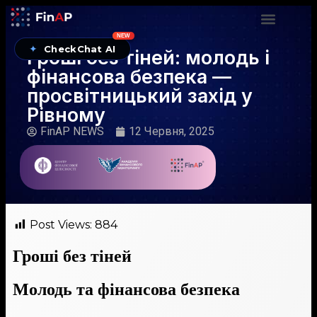
NEW
✦
CheckChat AI
Гроші без тіней: молодь і
фінансова безпека —
просвітницький захід у
Рівному
FinAP NEWS
12 Червня, 2025
Post Views:
884
Гроші без тіней
Молодь та фінансова безпека