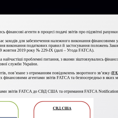
ь фінансові агенти в процесі подачі звітів про підзвітні рахун
ває заходів для забезпечення належного виконання фінансовими
ня виконання податкових правил й застосування положень Зако
29 жовтня 2019 року № 229-ІХ (далі – Угода FATCA).
а найчастіші проблемні питання, з якими зіштовхувались фінансові
ової служби України.
ів, пов’язане з отриманням повідомлень зворотного зв’язку (
FA
інансовими агентами звітів FATCA та безпосередньо в яких міс
ами звітів FATCA до СВД США та отримання FATCA Notification