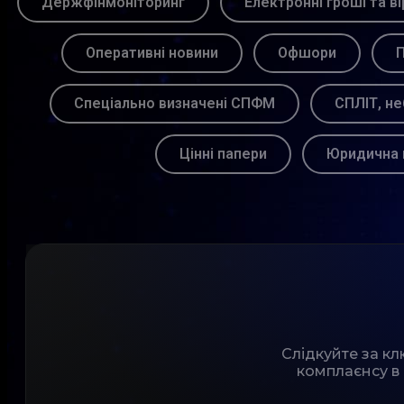
Держфінмоніторинг
Електронні гроші та ві
Оперативні новини
Офшори
П
Спеціально визначені СПФМ
СПЛІТ, не
Цінні папери
Юридична 
Слідкуйте за к
комплаєнсу в