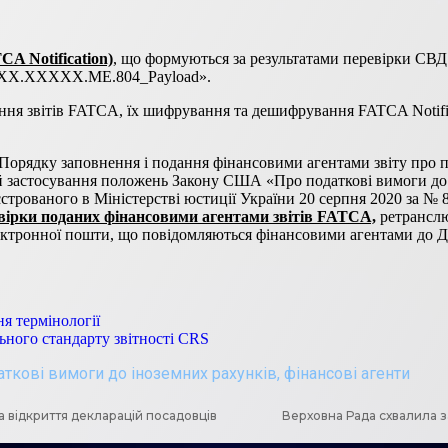
CA Notification)
, що формуються за результатами перевірки СВ
XXXX.XXXXX.ME.804_Payload».
ня звітів FATCA, їх шифрування та дешифрування FATCA Notific
«Порядку заповнення і подання фінансовими агентами звіту про п
застосування положень Закону США «Про податкові вимоги до і
єстрованого в Міністерстві юстиції України 20 серпня 2020 за № 
евірки поданих фінансовими агентами звітів FATCA,
ретранслю
 електронної пошти, що повідомляються фінансовими агентами до 
я термінології
ьного стандарту звітності CRS
аткові вимоги до іноземних рахунків
,
фінансові агенти
 відкриття декларацій посадовців
Верховна Рада схвалила з