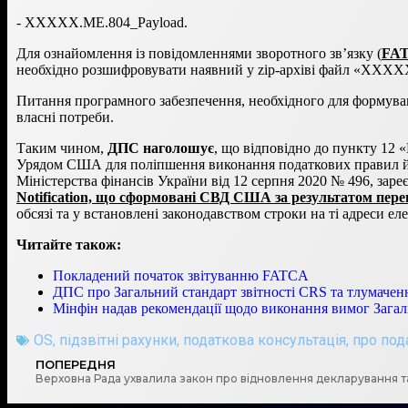
- XXXXX.ME.804_Payload.
Для ознайомлення із повідомленнями зворотного зв’язку (
FAT
необхідно розшифровувати наявний у zip-архіві файл «XX
Питання програмного забезпечення, необхідного для формуван
власні потреби.
Таким чином,
ДПС наголошує
, що відповідно до пункту 12 
Урядом США для поліпшення виконання податкових правил й 
Міністерства фінансів України від 12 серпня 2020 № 496, заре
Notification, що сформовані СВД США за результатом пер
обсязі та у встановлені законодавством строки на ті адреси
Читайте також:
Покладений початок звітуванню FATCA
ДПС про Загальний стандарт звітності CRS та тлумаченн
Мінфін надав рекомендації щодо виконання вимог Загал
OS
,
підзвітні рахунки
,
податкова консультація
,
про под
ПОПЕРЕДНЯ
Верховна Рада ухвалила закон про відновлення декларування та