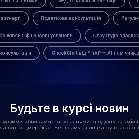
ртуальні активи
ЗЕД та валютні операції
артнери
Податкова консультація
Регулю
банківські фінансові установи
Структура власнос
консультація
CheckChat від FinAP — AI-помічник 
Будьте в курсі новин
лючовими новинами, оновленнями продукту та зміна
 наших соцмережах. Без спаму – лише актуальна інф