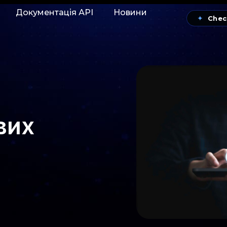
Документація АРІ
Новини
✦
Chec
вих