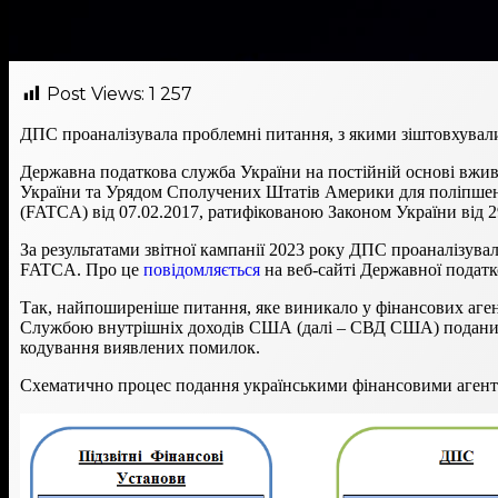
Post Views:
1 257
ДПС проаналізувала проблемні питання, з якими зіштовхувалис
Державна податкова служба України на постійній основі вжи
України та Урядом Сполучених Штатів Америки для поліпшен
(FATCA) від 07.02.2017, ратифікованою Законом України від 
За результатами звітної кампанії 2023 року ДПС проаналізувал
FATCA. Про це
повідомляється
на веб-сайті Державної податк
Так, найпоширеніше питання, яке виникало у фінансових агент
Службою внутрішніх доходів США (далі – СВД США) поданих ф
кодування виявлених помилок.
Схематично процес подання українськими фінансовими агент