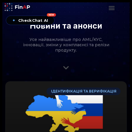
NEW
✦
CheckChat AI
Новини та анонси
Усе найважливіше про AML/KYC,
інновації, зміни у комплаєнсі та релізи
продукту.
CheckChat від FinAP — AI-помічник для перевірок
ІДЕНТИФІКАЦІЯ ТА ВЕРИФІКАЦІЯ