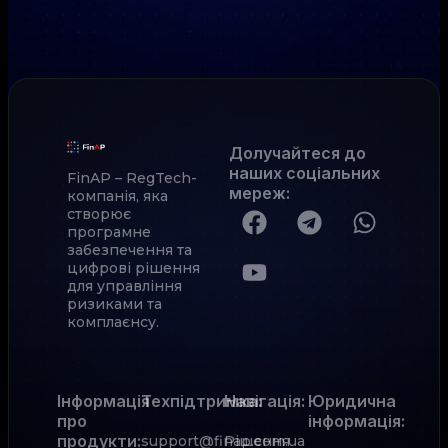
Долучайтеся до
наших соціальних
FinAP – RegTech-
мереж
:
компанія, яка
створює
програмне
забезпечення та
цифрові рішення
для управління
ризиками та
комплаєнсу.
Інформація
Техпідтримка:
Навігація:
Юридична
про
інформація:
продукти:
support@finap.com.ua
Рішення