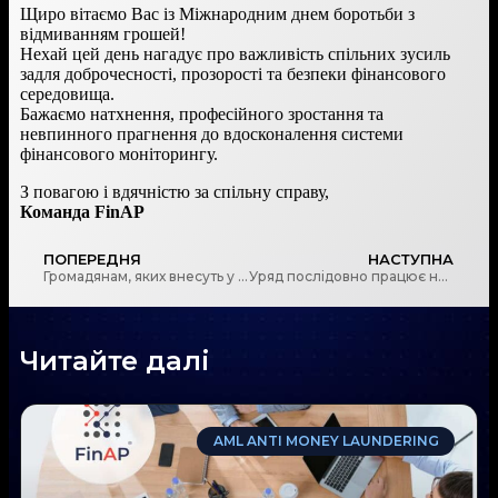
Щиро вітаємо Вас із Міжнародним днем боротьби з
відмиванням грошей!
Нехай цей день нагадує про важливість спільних зусиль
задля доброчесності, прозорості та безпеки фінансового
середовища.
Бажаємо натхнення, професійного зростання та
невпинного прагнення до вдосконалення системи
фінансового моніторингу.
З повагою і вдячністю за спільну справу,
Команда FinAP
ПОПЕРЕДНЯ
НАСТУПНА
Громадянам, яких внесуть у Реєстр дропів, обмежать кількість фінансових операцій
Уряд послідовно працює над створенням регульованого ринку віртуальних активів
Читайте далі
AML ANTI MONEY LAUNDERING