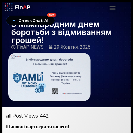
NEW
✦
CheckChat AI
З Міжнародним днем
боротьби з відмиванням
грошей!
FinAP NEWS
29 Жовтня, 2025
Post Views:
442
Шановні партнери та колеги!