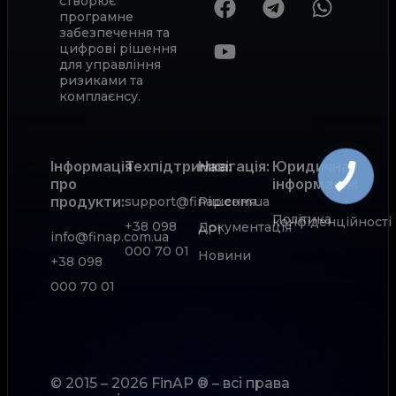
створює
програмне
забезпечення та
цифрові рішення
для управління
ризиками та
комплаєнсу.
Інформація
Техпідтримка:
Навігація:
Юридична
про
інформація:
продукти:
support@finap.com.ua
Рішення
Політика
конфіденційності
+38 098
Документація
АРІ
info@finap.com.ua
000 70 01
Новини
+38 098
000 70 01
© 2015 – 2026 FinAP ® – всі права