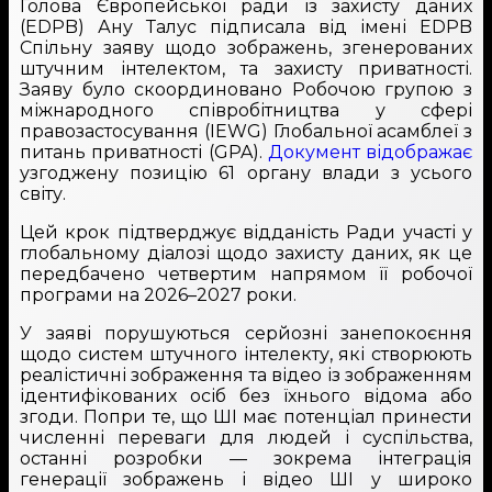
Голова Європейської ради із захисту даних
(EDPB) Ану Талус підписала від імені EDPB
Спільну заяву щодо зображень, згенерованих
штучним інтелектом, та захисту приватності.
Заяву було скоординовано Робочою групою з
міжнародного співробітництва у сфері
правозастосування (IEWG) Глобальної асамблеї з
питань приватності (GPA).
Документ відображає
узгоджену позицію 61 органу влади з усього
світу.
Цей крок підтверджує відданість Ради участі у
глобальному діалозі щодо захисту даних, як це
передбачено четвертим напрямом її робочої
програми на 2026–2027 роки.
У заяві порушуються серйозні занепокоєння
щодо систем штучного інтелекту, які створюють
реалістичні зображення та відео із зображенням
ідентифікованих осіб без їхнього відома або
згоди. Попри те, що ШІ має потенціал принести
численні переваги для людей і суспільства,
останні розробки — зокрема інтеграція
генерації зображень і відео ШІ у широко