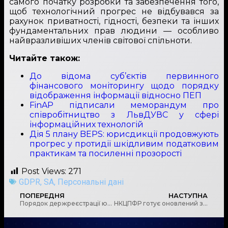
самого початку розробки та забезпечення того,
щоб технологічний прогрес не відбувався за
рахунок приватності, гідності, безпеки та інших
фундаментальних прав людини — особливо
найвразливіших членів світової спільноти.
Читайте також:
До відома суб’єктів первинного
фінансового моніторингу щодо порядку
відображення інформації відносно ПЕП
FinAP підписали меморандум про
співробітництво з ЛьвДУВС у сфері
інформаційних технологій
Дія 5 плану BEPS: юрисдикції продовжують
прогрес у протидії шкідливим податковим
практикам та посиленні прозорості
Post Views:
271
GDPR
,
SA
,
Персональні дані
ПОПЕРЕДНЯ
НАСТУПНА
Порядок держреєстрації юросіб та ФОП на підставі судових рішень
НКЦПФР готує оновлений законопроєкт щодо криптовалют і посилює фінансову стійкість цифрового ринку