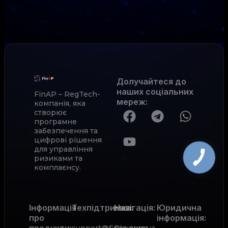
Долучайтеся до
наших соціальних
FinAP – RegTech-
мереж
:
компанія, яка
створює
програмне
забезпечення та
цифрові рішення
для управління
ризиками та
комплаєнсу.
Інформація
Техпідтримка:
Навігація:
Юридична
про
інформація:
продукти:
support@finap.com.ua
Рішення