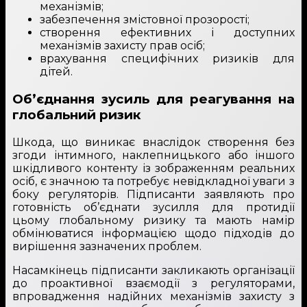
механізмів;
забезпечення змістовної прозорості;
створення ефективних і доступних
механізмів захисту прав осіб;
врахування специфічних ризиків для
дітей.
Об’єднання зусиль для реагування на
глобальний ризик
Шкода, що виникає внаслідок створення без
згоди інтимного, наклепницького або іншого
шкідливого контенту із зображенням реальних
осіб, є значною та потребує невідкладної уваги з
боку регуляторів. Підписанти заявляють про
готовність об’єднати зусилля для протидії
цьому глобальному ризику та мають намір
обмінюватися інформацією щодо підходів до
вирішення зазначених проблем.
Насамкінець підписанти закликають організації
до проактивної взаємодії з регуляторами,
впровадження надійних механізмів захисту з