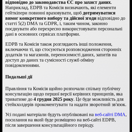
відповідно до законодавства ЄС про захист даних
.
Наприклад, EDPB та Комісія визначають, які елементи
гейткіпери повинні враховувати, щоб
дотримуватися
вимог конкретного вибору та дійсної згоди
відповідно до
статті 5(2) DMA та GDPR, і, таким чином, законно
поєднувати або перехресно використовувати персональні
дані в основних сервісах платформи.
EDPB та Комісія також розглядають інші положення,
включаючи ті, що стосуються розповсюдження сторонніх
додатків та магазинів, переносимості даних, запитів на
доступ до даних та сумісності служб обміну
повідомленнями.
Подальші дії
Правління та Комісія щойно розпочали спільну публічну
консультацію щодо першої версії керівних принципів, яка
триватиме до
4 грудня 2025 року
. Це буде можливість для
стейкхолдерів прокоментувати та надати зворотний зв'язок.
Усі подані матеріали будуть опубліковані на
веб-сайті DMA
,
посилання на який буде розміщено на веб-сайті EDPB,
після завершення консультаційного періоду.