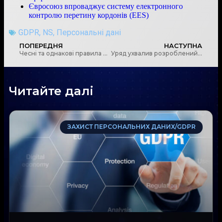
Євросоюз впроваджує систему електронного
контролю перетину кордонів (EES)
GDPR
,
NS
,
Персональні дані
ПОПЕРЕДНЯ
НАСТУПНА
Чесні та однакові правила роботи для всіх – ознака прозорості ринку
Уряд ухвалив розроблений МЗС перелік критеріїв для держав, з якими буде запроваджуватися множинне громадянство
Читайте далі
ЗАХИСТ ПЕРСОНАЛЬНИХ ДАНИХ/GDPR