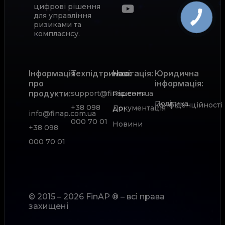
цифрові рішення
для управління
ризиками та
комплаєнсу.
Інформація
Техпідтримка:
Навігація:
Юридична
про
інформація:
продукти:
support@finap.com.ua
Рішення
Політика
конфіденційності
+38 098
Документація
АРІ
info@finap.com.ua
000 70 01
Новини
+38 098
000 70 01
© 2015 – 2026 FinAP ® – всі права
захищені