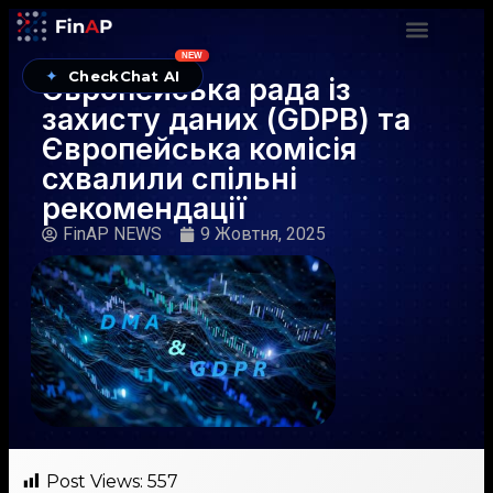
NEW
✦
CheckChat AI
Європейська рада із
захисту даних (GDPB) та
Європейська комісія
схвалили спільні
рекомендації
FinAP NEWS
9 Жовтня, 2025
Post Views:
557