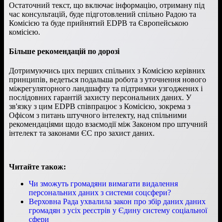
Остаточний текст, що включає інформацію, отриману під
час консультацій, буде підготовлений спільно Радою та
Комісією та буде прийнятий EDPB та Європейською
комісією.
Більше рекомендацій по дорозі
Дотримуючись цих перших спільних з Комісією керівних
принципів, ведеться подальша робота з уточнення нового
міжрегуляторного ландшафту та підтримки узгоджених і
послідовних гарантій захисту персональних даних. У
зв'язку з цим EDPB співпрацює з Комісією, зокрема з
Офісом з питань штучного інтелекту, над спільними
рекомендаціями щодо взаємодії між Законом про штучний
інтелект та законами ЄС про захист даних.
Читайте також:
Чи зможуть громадяни вимагати видалення
персональних даних з системи соцсфери?
Верховна Рада ухвалила закон про збір даних даних
громадян з усіх реєстрів у Єдину систему соціальної
сфери