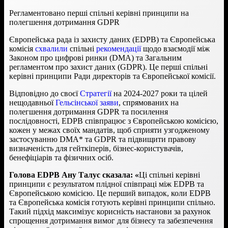
Регламентовано перші спільні керівні принципи на
полегшення дотримання GDPR
Європейська рада із захисту даних (EDPB) та Європейська
комісія
схвалили
спільні
рекомендації
щодо взаємодії між
Законом про цифрові ринки (DMA) та Загальним
регламентом про захист даних (GDPR). Це перші спільні
керівні принципи Ради директорів та Європейської комісії.
Відповідно до своєї
Стратегії
на 2024-2027 роки та цілей
нещодавньої
Гельсінської заяви
, спрямованих на
полегшення дотримання GDPR та посилення
послідовності, EDPB співпрацює з Європейською комісією,
кожен у межах своїх мандатів, щоб сприяти узгодженому
застосуванню DMA* та GDPR та підвищити правову
визначеність для гейткіперів, бізнес-користувачів,
бенефіціарів та фізичних осіб.
Голова EDPB Ану Талус сказала: «
Ці спільні керівні
принципи є результатом плідної співпраці між EDPB та
Європейською комісією. Це перший випадок, коли EDPB
та Європейська комісія готують керівні принципи спільно.
Такий підхід максимізує корисність настанови за рахунок
спрощення дотримання вимог для бізнесу та забезпечення