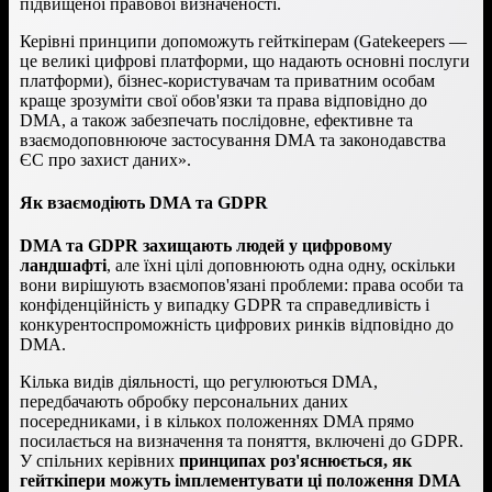
підвищеної правової визначеності.
Керівні принципи допоможуть гейткіперам (Gatekeepers —
це великі цифрові платформи, що надають основні послуги
платформи), бізнес-користувачам та приватним особам
краще зрозуміти свої обов'язки та права відповідно до
DMA, а також забезпечать послідовне, ефективне та
взаємодоповнююче застосування DMA та законодавства
ЄС про захист даних».
Як взаємодіють DMA та GDPR
DMA та GDPR захищають людей у цифровому
ландшафті
, але їхні цілі доповнюють одна одну, оскільки
вони вирішують взаємопов'язані проблеми: права особи та
конфіденційність у випадку GDPR та справедливість і
конкурентоспроможність цифрових ринків відповідно до
DMA.
Кілька видів діяльності, що регулюються DMA,
передбачають обробку персональних даних
посередниками, і в кількох положеннях DMA прямо
посилається на визначення та поняття, включені до GDPR.
У спільних керівних
принципах роз'яснюється, як
гейткіпери можуть імплементувати ці положення DMA